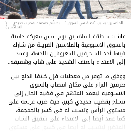
الملاسين: بسبب "نصبة في السوق "... يهشّم جمجمته بقضيب حديدي ... (
التفـاصيل )
عاشت منطقة الملاسين يوم امس معركة دامية
بالسوق الاسبوعية بالملاسين القريبة من شارك
فيها أحد المنحرفين المعروفين بالجهة، وعمد
إلى الاعتداء بالعنف الشديد على شاب وشقيقه..
ووفق ما توفر من معطيات فإن خلافا اندلع بين
طرفين النزاع على مكان انتصاب بالسوق
الاسبوعية ليعمد المتهم في قضية الحال إلى
تسلح بقضيب حديدي كبير، حيث ضرب غريمه على
مستوى الرأس وتسبب له في كسر بالجمجمة،
كما عمد أيضا إلى الاعتداء على شقيق الشاب
المتضرر ليتسبب له أيضا في كسور على مستوى