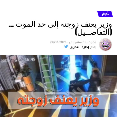
أخبار
وزير يعنف زوجته إلى حد الموت …
(التفاصــيل)
نشرت
منذ سنتين
فى
06/04/2024
بقلم
إدارة التحرير