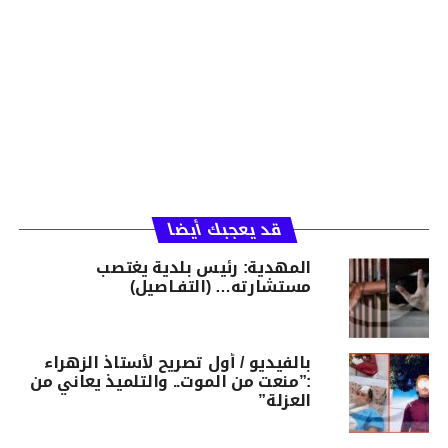
قد يعجبك أيضا
المهدية: رئيس بلدية يغتصب
مستشارته… (التفـاصيل)
بالفيديو / أول تصريح لأستاذ الزهراء
:”منعت من الموت.. والتلميذ يعاني من
العزلة”