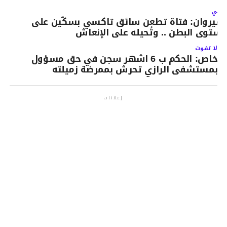
لتالي
لقيروان: فتاة تطعن سائق تاكسي بسكّين على
ستوى البطن .. وتُحيله على الإنعاش
لا تفوت
خاص: الحكم ب 6 اشهر سجن في حق مسؤول
بمستشفى الرازي تحرش بممرضة زميلته
إعلانات