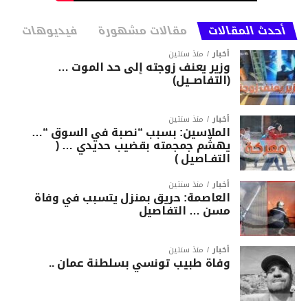
أحدث المقالات
مقالات مشهورة
فيديوهات
أخبار
منذ سنتين
وزير يعنف زوجته إلى حد الموت …
(التفاصــيل)
أخبار
منذ سنتين
الملاسين: بسبب “نصبة في السوق “…
يهشّم جمجمته بقضيب حديدي … (
التفـاصيل )
أخبار
منذ سنتين
العاصمة: حريق بمنزل يتسبب في وفاة
مسن … التفاصيل
أخبار
منذ سنتين
وفاة طبيب تونسي بسلطنة عمان ..