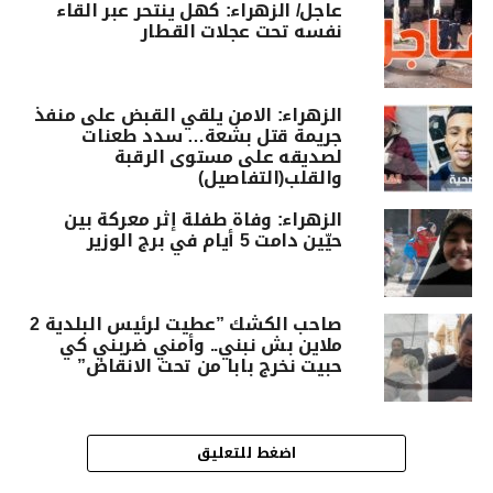
عاجل/ الزهراء: كهل ينتحر عبر القاء
نفسه تحت عجلات القطار
الزهراء: الامن يلقي القبض على منفذ
جريمة قتل بشعة… سدد طعنات
لصديقه على مستوى الرقبة
والقلب(التفاصيل)
الزهراء: وفاة طفلة إثر معركة بين
حيّين دامت 5 أيام في برج الوزير
صاحب الكشك ”عطيت لرئيس البلدية 2
ملاين بش نبني.. وأمني ضربني كي
حبيت نخرج بابا من تحت الانقاض”
اضغط للتعليق