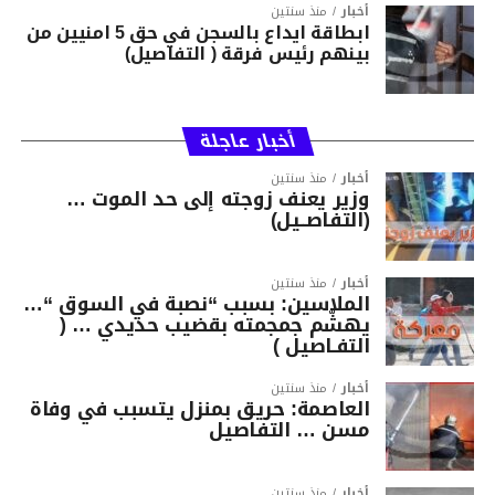
أخبار
منذ سنتين
ابطاقة ايداع بالسجن في حق 5 امنيين من
بينهم رئيس فرقة ( التفاصيل)
أخبار عاجلة
أخبار
منذ سنتين
وزير يعنف زوجته إلى حد الموت …
(التفاصــيل)
أخبار
منذ سنتين
الملاسين: بسبب “نصبة في السوق “…
يهشّم جمجمته بقضيب حديدي … (
التفـاصيل )
أخبار
منذ سنتين
العاصمة: حريق بمنزل يتسبب في وفاة
مسن … التفاصيل
أخبار
منذ سنتين