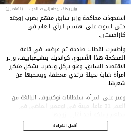
وزير يعنف زوجته إلى حد الموت ... (التفاصــيل)
استحوذت محاكمة وزير سابق متهم بضرب زوجته
حتى الموت على اهتمام الرأي العام في
كازاخستان.
وأظهرت لقطات صادمة تم عرضها في قاعة
المحكمة هذا الأسبوع، كوانديك بيشيمباييف، وزير
الاقتصاد السابق، وهو يركل ويضرب بشكل متكرر
امرأة شابة نحيلة ترتدي معطفا، ويسحبها من
شعرها.
وعثر على المرأة، سلطانات نوكينوفا، البالغة من
العمر 31 عاما، ميتة في نوفمبر الماضي في
مطعم يملكه أحد أقارب زوجها.
أكمل القراءة
ووفقا لتقرير الطبيب الشرعي، توفيت نوكينوفا