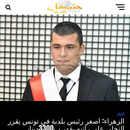
أخبار
الزهراء: اصغر رئيس بلدية في تونس يقرر
التخلي على راتبه يقدر ب3300دينار