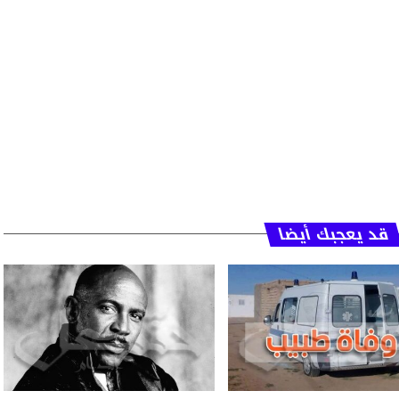
قد يعجبك أيضا