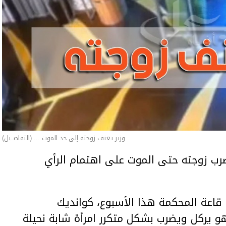
وزير يعنف زوجته إلى حد الموت ... (التفاصــيل)
ب زوجته حتى الموت على اهتمام الرأي
اعة المحكمة هذا الأسبوع، كوانديك
هو يركل ويضرب بشكل متكرر امرأة شابة نحيلة