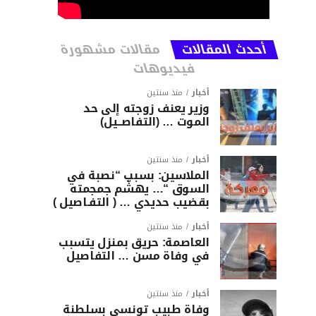
أحدث المقالات
مقالات مشهورة
فيديوهات
أخبار
منذ سنتين
وزير يعنف زوجته إلى حد
الموت … (التفاصــيل)
أخبار
منذ سنتين
الملاسين: بسبب “نصبة في
السوق “… يهشّم جمجمته
بقضيب حديدي … ( التفـاصيل )
أخبار
منذ سنتين
العاصمة: حريق بمنزل يتسبب
في وفاة مسن … التفاصيل
أخبار
منذ سنتين
وفاة طبيب تونسي بسلطنة