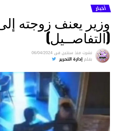
أخبار
وزير يعنف زوجته إل
(التفاصــيل)
نشرت
منذ سنتين
فى
06/04/2024
بقلم
إدارة التحرير