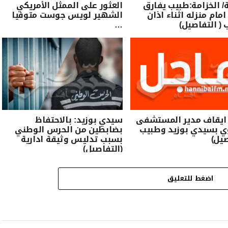
الخزامة:طبيب يفارق
العثور على الممثل الأمريكي
امام منزله اثناء اذان
الشهير لويس جوست متوفيا
 ( التفاصيل)
…
 ايقاف مدير المستشفى
سيدي بوزيد: بالاحتفاظ
ي بسيدي بوزيد وطبيب
بضابطين من الحرس الوطني
صيل)
بسبب تدليس وثيقة ادارية
(التفاصيل)
اضغط للتعليق