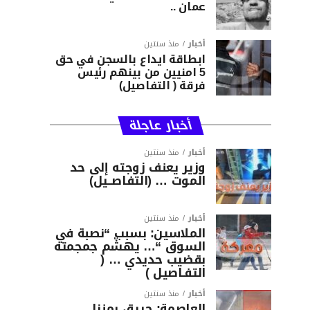
عمان ..
أخبار
منذ سنتين
ابطاقة ايداع بالسجن في حق
5 امنيين من بينهم رئيس
فرقة ( التفاصيل)
أخبار عاجلة
أخبار
منذ سنتين
وزير يعنف زوجته إلى حد
الموت … (التفاصــيل)
أخبار
منذ سنتين
الملاسين: بسبب “نصبة في
السوق “… يهشّم جمجمته
بقضيب حديدي … (
التفـاصيل )
أخبار
منذ سنتين
العاصمة: حريق بمنزل