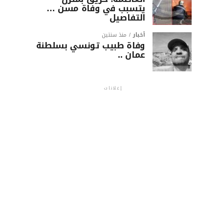
يتسبب في وفاة مسن …
التفاصيل
أخبار
منذ سنتين
وفاة طبيب تونسي بسلطنة
عمان ..
إعلانات