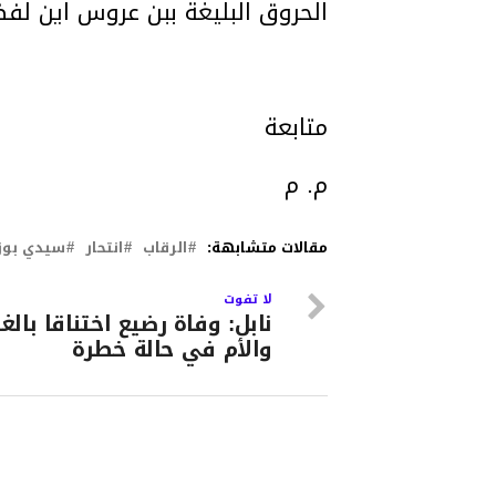
الحروق البليغة ببن عروس اين لفظ أ
متابعة
م. م
مقالات متشابهة:
الرقاب
انتحار
سيدي بوز
لا تفوت
نابل: وفاة رضيع اختناقا بالغا
والأم في حالة خطرة