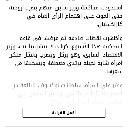
استحوذت محاكمة وزير سابق متهم بضرب زوجته
حتى الموت على اهتمام الرأي العام في
كازاخستان.
وأظهرت لقطات صادمة تم عرضها في قاعة
المحكمة هذا الأسبوع، كوانديك بيشيمباييف، وزير
الاقتصاد السابق، وهو يركل ويضرب بشكل متكرر
امرأة شابة نحيلة ترتدي معطفا، ويسحبها من
شعرها.
وعثر على المرأة، سلطانات نوكينوفا، البالغة من
العمر 31 عاما، ميتة في نوفمبر الماضي في
مطعم يملكه أحد أقارب زوجها.
أكمل القراءة
ووفقا لتقرير الطبيب الشرعي، توفيت نوكينوفا
متأثرة بصدمة في الدماغ، وكانت إحدى عظام