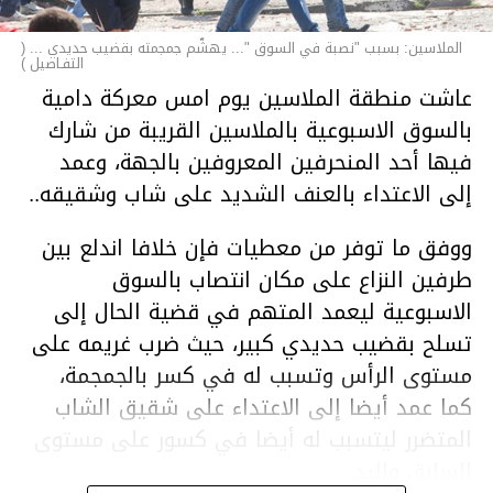
الملاسين: بسبب "نصبة في السوق "... يهشّم جمجمته بقضيب حديدي ... (
التفـاصيل )
عاشت منطقة الملاسين يوم امس معركة دامية
بالسوق الاسبوعية بالملاسين القريبة من شارك
فيها أحد المنحرفين المعروفين بالجهة، وعمد
إلى الاعتداء بالعنف الشديد على شاب وشقيقه..
ووفق ما توفر من معطيات فإن خلافا اندلع بين
طرفين النزاع على مكان انتصاب بالسوق
الاسبوعية ليعمد المتهم في قضية الحال إلى
تسلح بقضيب حديدي كبير، حيث ضرب غريمه على
مستوى الرأس وتسبب له في كسر بالجمجمة،
كما عمد أيضا إلى الاعتداء على شقيق الشاب
المتضرر ليتسبب له أيضا في كسور على مستوى
السابق واليد.