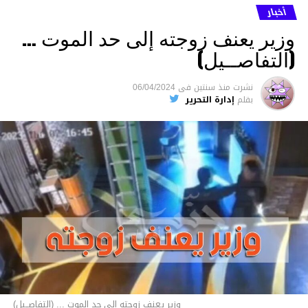
أخبار
وزير يعنف زوجته إلى حد الموت …
(التفاصــيل)
نشرت
منذ سنتين
فى
06/04/2024
بقلم
إدارة التحرير
وزير يعنف زوجته إلى حد الموت ... (التفاصــيل)