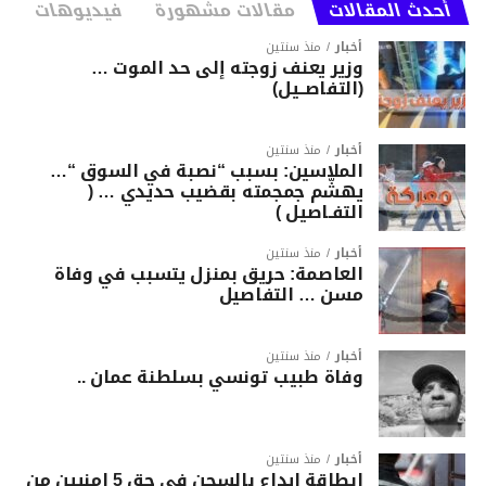
أحدث المقالات
مقالات مشهورة
فيديوهات
أخبار
منذ سنتين
وزير يعنف زوجته إلى حد الموت …
(التفاصــيل)
أخبار
منذ سنتين
الملاسين: بسبب “نصبة في السوق “…
يهشّم جمجمته بقضيب حديدي … (
التفـاصيل )
أخبار
منذ سنتين
العاصمة: حريق بمنزل يتسبب في وفاة
مسن … التفاصيل
أخبار
منذ سنتين
وفاة طبيب تونسي بسلطنة عمان ..
أخبار
منذ سنتين
ابطاقة ايداع بالسجن في حق 5 امنيين من