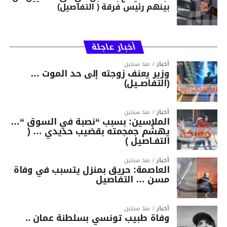
بينهم رئيس فرقة ( التفاصيل)
أخبار عاجلة
أخبار
منذ سنتين
وزير يعنف زوجته إلى حد الموت …
(التفاصــيل)
أخبار
منذ سنتين
الملاسين: بسبب “نصبة في السوق “…
يهشّم جمجمته بقضيب حديدي … (
التفـاصيل )
أخبار
منذ سنتين
العاصمة: حريق بمنزل يتسبب في وفاة
مسن … التفاصيل
أخبار
منذ سنتين
وفاة طبيب تونسي بسلطنة عمان ..