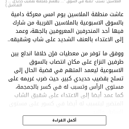
الملاسين: بسبب "نصبة في السوق "... يهشّم جمجمته بقضيب حديدي ... (
التفـاصيل )
عاشت منطقة الملاسين يوم امس معركة دامية
بالسوق الاسبوعية بالملاسين القريبة من شارك
فيها أحد المنحرفين المعروفين بالجهة، وعمد
إلى الاعتداء بالعنف الشديد على شاب وشقيقه..
ووفق ما توفر من معطيات فإن خلافا اندلع بين
طرفين النزاع على مكان انتصاب بالسوق
الاسبوعية ليعمد المتهم في قضية الحال إلى
تسلح بقضيب حديدي كبير، حيث ضرب غريمه على
مستوى الرأس وتسبب له في كسر بالجمجمة،
كما عمد أيضا إلى الاعتداء على شقيق الشاب
المتضرر ليتسبب له أيضا في كسور على مستوى
السابق واليد.
هذا وقد تمكن أعوان مركز الأمن الوطني بحي
أكمل القراءة
هلال في توقيت قياسي من محاصرة المشتبه به