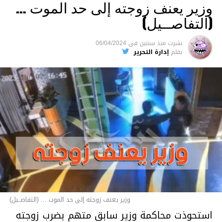
وزير يعنف زوجته إلى حد الموت …
(التفاصــيل)
نشرت
منذ سنتين
فى
06/04/2024
بقلم
إدارة التحرير
وزير يعنف زوجته إلى حد الموت ... (التفاصــيل)
استحوذت محاكمة وزير سابق متهم بضرب زوجته