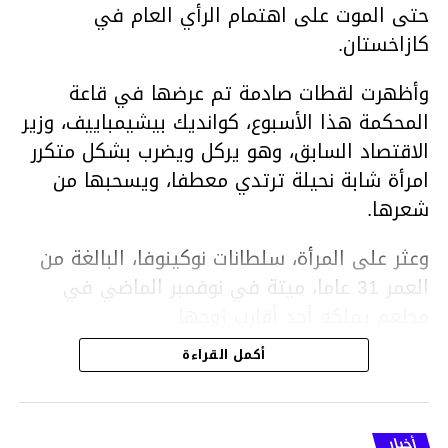
حتى الموت على اهتمام الرأي العام في
كازاخستان.
وأظهرت لقطات صادمة تم عرضها في قاعة
المحكمة هذا الأسبوع، كوانديك بيشيمباييف، وزير
الاقتصاد السابق، وهو يركل ويضرب بشكل متكرر
امرأة شابة نحيلة ترتدي معطفا، ويسحبها من
شعرها.
وعثر على المرأة، سلطانات نوكينوفا، البالغة من
العمر 31 عاما، ميتة في نوفمبر الماضي في
مطعم يملكه أحد أقارب زوجها.
أكمل القراءة
ووفقا لتقرير الطبيب الشرعي، توفيت نوكينوفا
متأثرة بصدمة في الدماغ، وكانت إحدى عظام
أنفها مكسورة وكانت هناك كدمات متعددة على
أخبار