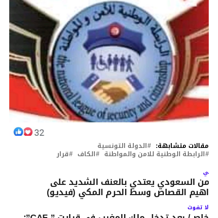
مقالات متشابهة:
الدولة التونسية
الرابطة الوطنية للامن والمواطنة
الكاف
قرار
لتالي
لأمن السعودي يعتدي بالعنف الشديد على
براهيم القصاص وسط الحرم المكي (فيديو)
لا تفوت
خاص/ بعد تدخل ملك المغرب في قرارت ” CAF”: