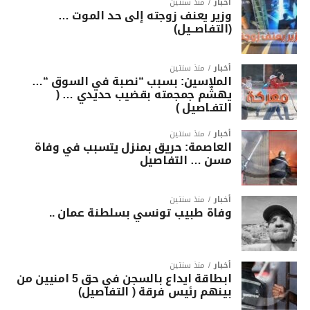
أخبار
منذ سنتين
وزير يعنف زوجته إلى حد الموت …
(التفاصــيل)
أخبار
منذ سنتين
الملاسين: بسبب “نصبة في السوق “…
يهشّم جمجمته بقضيب حديدي … (
التفـاصيل )
أخبار
منذ سنتين
العاصمة: حريق بمنزل يتسبب في وفاة
مسن … التفاصيل
أخبار
منذ سنتين
وفاة طبيب تونسي بسلطنة عمان ..
أخبار
منذ سنتين
ابطاقة ايداع بالسجن في حق 5 امنيين من
بينهم رئيس فرقة ( التفاصيل)