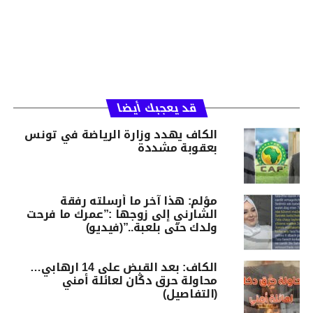
قد يعجبك أيضا
الكاف يهدد وزارة الرياضة في تونس
بعقوبة مشددة
مؤلم: هذا آخر ما أرسلته رفقة
الشارني إلى زوجها :”عمرك ما فرحت
ولدك حتى بلعبة..”(فيديو)
الكاف: بعد القبض على 14 ارهابي…
محاولة حرق دكّان لعائلة أمني
(التفاصيل)