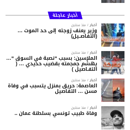
أخبار عاجلة
أخبار
منذ سنتين
وزير يعنف زوجته إلى حد الموت …
(التفاصــيل)
أخبار
منذ سنتين
الملاسين: بسبب “نصبة في السوق “…
يهشّم جمجمته بقضيب حديدي … (
التفـاصيل )
أخبار
منذ سنتين
العاصمة: حريق بمنزل يتسبب في وفاة
مسن … التفاصيل
أخبار
منذ سنتين
وفاة طبيب تونسي بسلطنة عمان ..