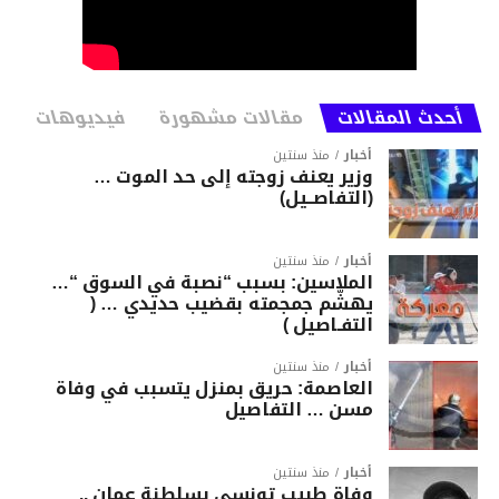
أحدث المقالات
مقالات مشهورة
فيديوهات
أخبار
منذ سنتين
وزير يعنف زوجته إلى حد الموت …
(التفاصــيل)
أخبار
منذ سنتين
الملاسين: بسبب “نصبة في السوق “…
يهشّم جمجمته بقضيب حديدي … (
التفـاصيل )
أخبار
منذ سنتين
العاصمة: حريق بمنزل يتسبب في وفاة
مسن … التفاصيل
أخبار
منذ سنتين
وفاة طبيب تونسي بسلطنة عمان ..