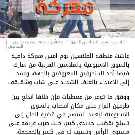
الملاسين: بسبب "نصبة في السوق "... يهشّم جمجمته بقضيب حديدي ... (
التفـاصيل )
عاشت منطقة الملاسين يوم امس معركة دامية
بالسوق الاسبوعية بالملاسين القريبة من شارك
فيها أحد المنحرفين المعروفين بالجهة، وعمد
إلى الاعتداء بالعنف الشديد على شاب وشقيقه..
ووفق ما توفر من معطيات فإن خلافا اندلع بين
طرفين النزاع على مكان انتصاب بالسوق
الاسبوعية ليعمد المتهم في قضية الحال إلى
تسلح بقضيب حديدي كبير، حيث ضرب غريمه على
مستوى الرأس وتسبب له في كسر بالجمجمة،