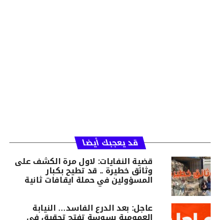
قد يعجبك أيضا
قضية النفايات: لاول مرة الكشف على
وثائق خطيرة .. قد تطيح بكبار
المسؤولين في حملة ايقافات ثانية
عاجل: بعد الدرع الفاسد… النيابة
العمومية بسوسة تفتح تحقيق في