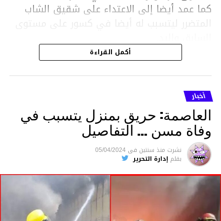
كما عمد أيضا إلى الاعتداء على شقيق الشاب
المتضرر ليتسبب له أيضا في كسور على مستوى
السابق واليد.
هذا وقد تمكن أعوان مركز الأمن الوطني بحي
أكمل القراءة
هلال في توقيت قياسي من محاصرة المشتبه به
والقبض عليه وإحالته على التحقيق في خصوص
ما نُسبه إليه.
أخبار
العاصمة: حريق بمنزل يتسبب في
وفاة مسن … التفاصيل
متابعة
نشرت
منذ سنتين
فى
05/04/2024
بقلم
إدارة التحرير
قسم الاخبار