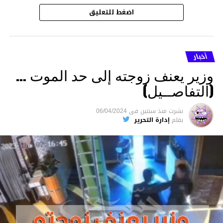
اضغط للتعليق
أخبار
وزير يعنف زوجته إلى حد الموت …
(التفاصــيل)
نشرت
منذ سنتين
فى
06/04/2024
بقلم
إدارة التحرير