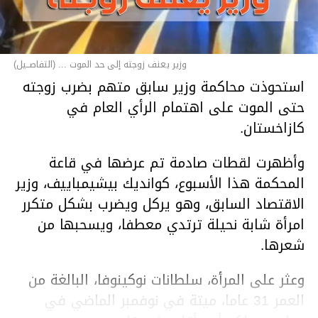
وزير يعنف زوجته إلى حد الموت ... (التفاصــيل)
استحوذت محاكمة وزير سابق متهم بضرب زوجته
حتى الموت على اهتمام الرأي العام في
كازاخستان.
وأظهرت لقطات صادمة تم عرضها في قاعة
المحكمة هذا الأسبوع، كوانديك بيشيمباييف، وزير
الاقتصاد السابق، وهو يركل ويضرب بشكل متكرر
امرأة شابة نحيلة ترتدي معطفا، ويسحبها من
شعرها.
وعثر على المرأة، سلطانات نوكينوفا، البالغة من
العمر 31 عاما، ميتة في نوفمبر الماضي في