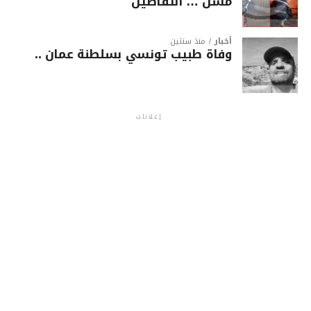
مسن … التفاصيل
أخبار
منذ سنتين
وفاة طبيب تونسي بسلطنة عمان ..
إعلانات