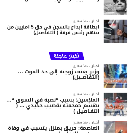
أخبار
منذ سنتين
ابطاقة ايداع بالسجن في حق 5 امنيين من
بينهم رئيس فرقة ( التفاصيل)
أخبار عاجلة
أخبار
منذ سنتين
وزير يعنف زوجته إلى حد الموت …
(التفاصــيل)
أخبار
منذ سنتين
الملاسين: بسبب “نصبة في السوق “…
يهشّم جمجمته بقضيب حديدي … (
التفـاصيل )
أخبار
منذ سنتين
العاصمة: حريق بمنزل يتسبب في وفاة