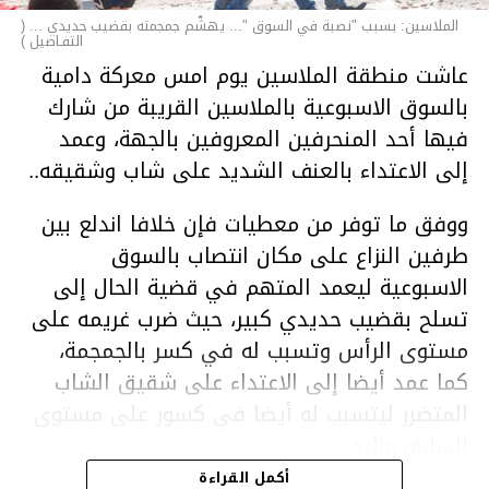
الملاسين: بسبب "نصبة في السوق "... يهشّم جمجمته بقضيب حديدي ... (
التفـاصيل )
عاشت منطقة الملاسين يوم امس معركة دامية
بالسوق الاسبوعية بالملاسين القريبة من شارك
فيها أحد المنحرفين المعروفين بالجهة، وعمد
إلى الاعتداء بالعنف الشديد على شاب وشقيقه..
ووفق ما توفر من معطيات فإن خلافا اندلع بين
طرفين النزاع على مكان انتصاب بالسوق
الاسبوعية ليعمد المتهم في قضية الحال إلى
تسلح بقضيب حديدي كبير، حيث ضرب غريمه على
مستوى الرأس وتسبب له في كسر بالجمجمة،
كما عمد أيضا إلى الاعتداء على شقيق الشاب
المتضرر ليتسبب له أيضا في كسور على مستوى
السابق واليد.
هذا وقد تمكن أعوان مركز الأمن الوطني بحي
أكمل القراءة