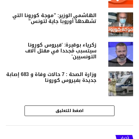
الهاشمي الوزير: ”موجة كورونا التي
تشهدها أوروبا جاية لتونس”
زكرياء بوقيرة: ‘فيروس كورونا
سيتسبب مُجددا في مقتل آلاف
التونسيين’
وزارة الصحة : 7 حالات وفاة و 683 إصابة
جديدة بفيروس كورونا
اضغط للتعليق
أخبار