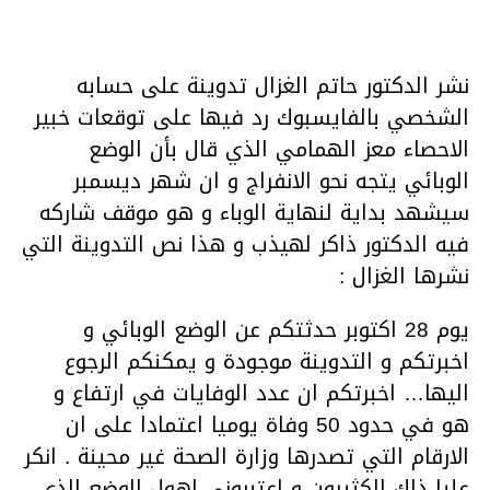
نشر الدكتور حاتم الغزال تدوينة على حسابه
الشخصي بالفايسبوك رد فيها على توقعات خبير
الاحصاء معز الهمامي الذي قال بأن الوضع
الوبائي يتجه نحو الانفراج و ان شهر ديسمبر
سيشهد بداية لنهاية الوباء و هو موقف شاركه
فيه الدكتور ذاكر لهيذب و هذا نص التدوينة التي
نشرها الغزال :
يوم 28 اكتوبر حدثتكم عن الوضع الوبائي و
اخبرتكم و التدوينة موجودة و يمكنكم الرجوع
اليها… اخبرتكم ان عدد الوفايات في ارتفاع و
هو في حدود 50 وفاة يوميا اعتمادا على ان
الارقام التي تصدرها وزارة الصحة غير محينة . انكر
عليا ذلك الكثيرون و اعتبروني اهول الوضع الذي