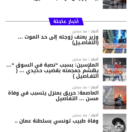
أخبار عاجلة
أخبار
منذ سنتين
وزير يعنف زوجته إلى حد الموت …
(التفاصــيل)
أخبار
منذ سنتين
الملاسين: بسبب “نصبة في السوق “…
يهشّم جمجمته بقضيب حديدي … (
التفـاصيل )
أخبار
منذ سنتين
العاصمة: حريق بمنزل يتسبب في وفاة
مسن … التفاصيل
أخبار
منذ سنتين
وفاة طبيب تونسي بسلطنة عمان ..