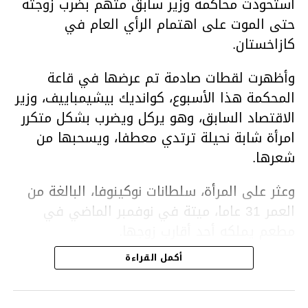
استحوذت محاكمة وزير سابق متهم بضرب زوجته
حتى الموت على اهتمام الرأي العام في
كازاخستان.
وأظهرت لقطات صادمة تم عرضها في قاعة
المحكمة هذا الأسبوع، كوانديك بيشيمباييف، وزير
الاقتصاد السابق، وهو يركل ويضرب بشكل متكرر
امرأة شابة نحيلة ترتدي معطفا، ويسحبها من
شعرها.
وعثر على المرأة، سلطانات نوكينوفا، البالغة من
العمر 31 عاما، ميتة في نوفمبر الماضي في
مطعم يملكه أحد أقارب زوجها.
أكمل القراءة
ووفقا لتقرير الطبيب الشرعي، توفيت نوكينوفا
متأثرة بصدمة في الدماغ، وكانت إحدى عظام
أنفها مكسورة وكانت هناك كدمات متعددة على