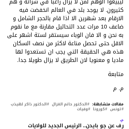
ليبيعوا الوهم لمن لا يزال راغبا في شرائه و هم
كثيرون. لا يوجد بلد في العالم انخفضت فيه
الارقام بعد شهرين الا اذا قام بالحجر الشامل و
ضاعف 10 مرات عدد التحاليل مقارنة مع ما نقوم
به نحن و الا فان الوباء سيستقر لستة اشهر على
الاقل حتى تحصل مناعة لاكثر من نصف السكان
هذه هي الحقيقة التي يجب ان تستعدوا لها
ماديا و معنويا لان الطريق لا يزال طويلا جدا.
متابعة
م. م
مقالات متشابهة:
الدكتور حاتم الغزال
الدكتور ذاكر لهيذب
تونس
كورونا
وفيات
لتالي
عرف عن جو بايدن.. الرئيس الجديد للولايات