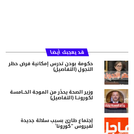
قد يعجبك أيضا
حكومة بودن تدرس إمكانية فرض حظر
التجول (التفاصيل)
وزير الصحة يحذّر من الموجة الخــامسة
لكورونــا (التفاصيل)
إجتماع طارئ بسبب سلالة جديدة
لفيروس ”كورونا’