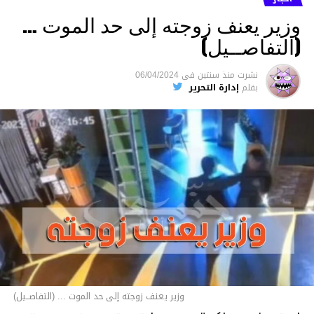
وزير يعنف زوجته إلى حد الموت …
(التفاصــيل)
نشرت
منذ سنتين
فى
06/04/2024
بقلم
إدارة التحرير
وزير يعنف زوجته إلى حد الموت ... (التفاصــيل)