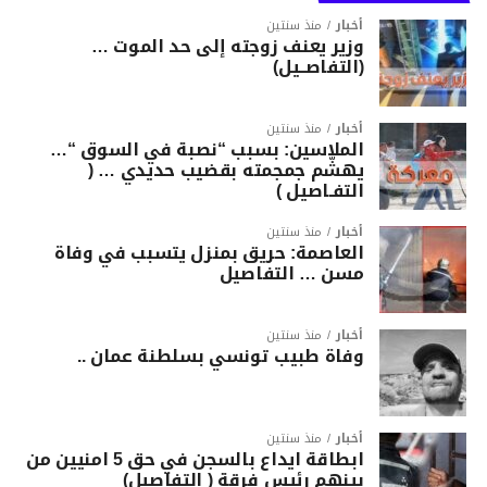
أخبار
منذ سنتين
وزير يعنف زوجته إلى حد الموت …
(التفاصــيل)
أخبار
منذ سنتين
الملاسين: بسبب “نصبة في السوق “…
يهشّم جمجمته بقضيب حديدي … (
التفـاصيل )
أخبار
منذ سنتين
العاصمة: حريق بمنزل يتسبب في وفاة
مسن … التفاصيل
أخبار
منذ سنتين
وفاة طبيب تونسي بسلطنة عمان ..
أخبار
منذ سنتين
ابطاقة ايداع بالسجن في حق 5 امنيين من
بينهم رئيس فرقة ( التفاصيل)