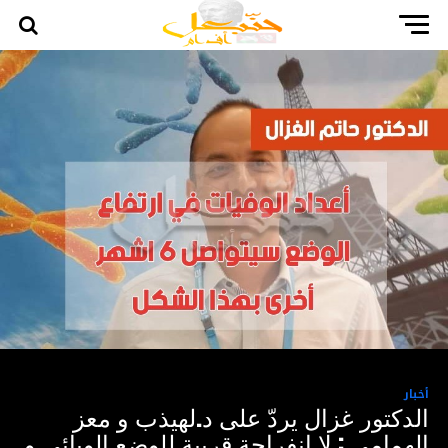
أخبار
الدكتور غزال يردّ على د.لهيذب و معز
الهمامي : لا انفراجة قريبة للوضع الوبائي و