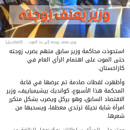
وزير يعنف زوجته إلى حد الموت ... (التفاصــيل)
استحوذت محاكمة وزير سابق متهم بضرب زوجته
حتى الموت على اهتمام الرأي العام في
كازاخستان.
وأظهرت لقطات صادمة تم عرضها في قاعة
المحكمة هذا الأسبوع، كوانديك بيشيمباييف، وزير
الاقتصاد السابق، وهو يركل ويضرب بشكل متكرر
امرأة شابة نحيلة ترتدي معطفا، ويسحبها من
شعرها.