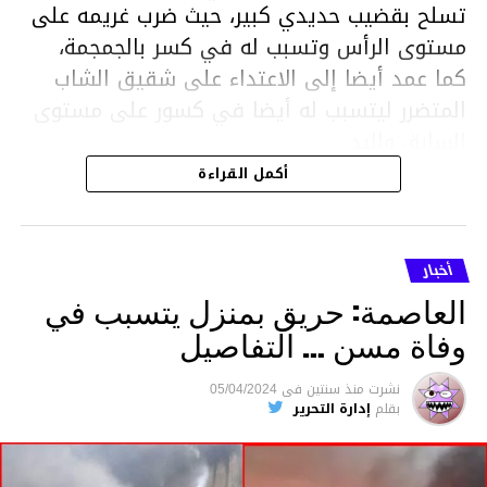
تسلح بقضيب حديدي كبير، حيث ضرب غريمه على
مستوى الرأس وتسبب له في كسر بالجمجمة،
كما عمد أيضا إلى الاعتداء على شقيق الشاب
المتضرر ليتسبب له أيضا في كسور على مستوى
السابق واليد.
هذا وقد تمكن أعوان مركز الأمن الوطني بحي
أكمل القراءة
هلال في توقيت قياسي من محاصرة المشتبه به
والقبض عليه وإحالته على التحقيق في خصوص
ما نُسبه إليه.
أخبار
العاصمة: حريق بمنزل يتسبب في
وفاة مسن … التفاصيل
متابعة
نشرت
منذ سنتين
فى
05/04/2024
بقلم
إدارة التحرير
قسم الاخبار