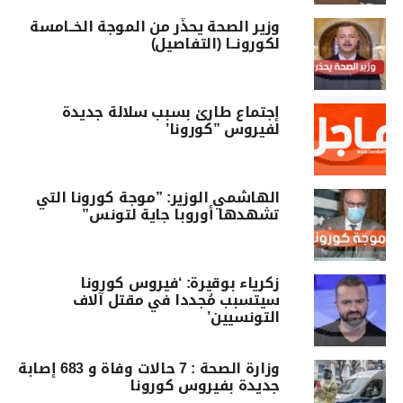
وزير الصحة يحذّر من الموجة الخــامسة
لكورونــا (التفاصيل)
إجتماع طارئ بسبب سلالة جديدة
لفيروس ”كورونا’
الهاشمي الوزير: ”موجة كورونا التي
تشهدها أوروبا جاية لتونس”
زكرياء بوقيرة: ‘فيروس كورونا
سيتسبب مُجددا في مقتل آلاف
التونسيين’
وزارة الصحة : 7 حالات وفاة و 683 إصابة
جديدة بفيروس كورونا