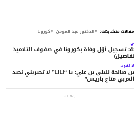
مقالات متشابهة:
الدكتور عبد المومن
كورونا
لتالي
اجة: تسجيل أوّل وفاة بكورونا في صفوف التلاميذ
التفاصيل)
لا تفوت
بن صالحة لليلى بن علي: يا “LILI” لا تجبريني نجبد
العربي متاع باريس”
إعلانات