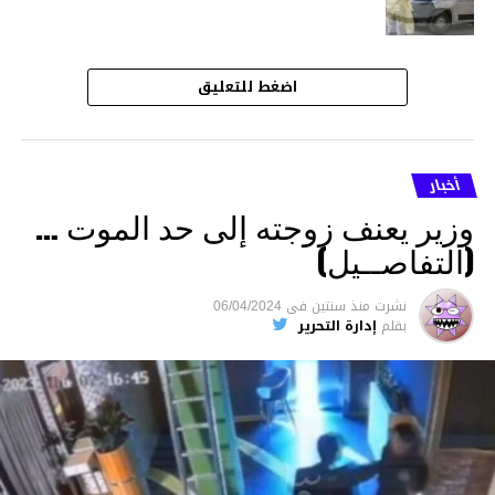
اضغط للتعليق
أخبار
وزير يعنف زوجته إلى حد الموت …
(التفاصــيل)
نشرت
منذ سنتين
فى
06/04/2024
بقلم
إدارة التحرير