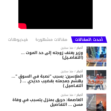
أحدث المقالات
مقالات مشهورة
فيديوهات
أخبار
منذ سنتين
وزير يعنف زوجته إلى حد الموت …
(التفاصــيل)
أخبار
منذ سنتين
الملاسين: بسبب “نصبة في السوق “…
يهشّم جمجمته بقضيب حديدي … (
التفـاصيل )
أخبار
منذ سنتين
العاصمة: حريق بمنزل يتسبب في وفاة
مسن … التفاصيل