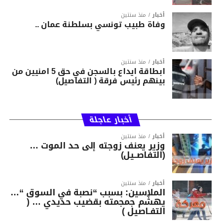
أخبار
منذ سنتين
وفاة طبيب تونسي بسلطنة عمان ..
أخبار
منذ سنتين
ابطاقة ايداع بالسجن في حق 5 امنيين من
بينهم رئيس فرقة ( التفاصيل)
أخبار عاجلة
أخبار
منذ سنتين
وزير يعنف زوجته إلى حد الموت …
(التفاصــيل)
أخبار
منذ سنتين
الملاسين: بسبب “نصبة في السوق “…
يهشّم جمجمته بقضيب حديدي … (
التفـاصيل )