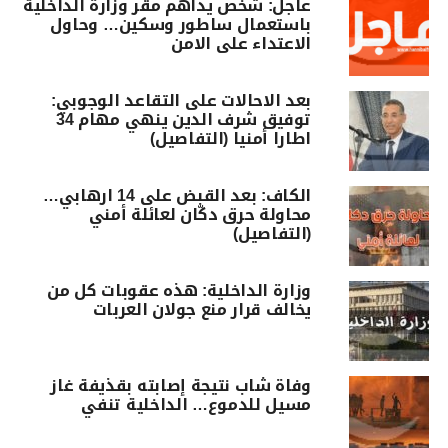
عاجل: شخص يداهم مقر وزارة الداخلية
باستعمال ساطور وسكين… وحاول
الاعتداء على الامن
بعد الاحالات على التقاعد الوجوبي:
توفيق شرف الدين ينهي مهام 34
اطارا أمنيا (التفاصيل)
الكاف: بعد القبض على 14 ارهابي…
محاولة حرق دكّان لعائلة أمني
(التفاصيل)
وزارة الداخلية: هذه عقوبات كل من
يخالف قرار منع جولان العربات
وفاة شاب نتيجة إصابته بقذيفة غاز
مسيل للدموع… الداخلية تنفي