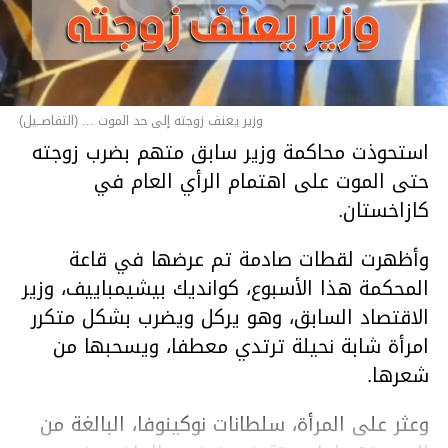
وزير يعنف زوجته إلى حد الموت ... (التفاصــيل)
استحوذت محاكمة وزير سابق متهم بضرب زوجته
حتى الموت على اهتمام الرأي العام في
كازاخستان.
وأظهرت لقطات صادمة تم عرضها في قاعة
المحكمة هذا الأسبوع، كوانديك بيشيمباييف، وزير
الاقتصاد السابق، وهو يركل ويضرب بشكل متكرر
امرأة شابة نحيلة ترتدي معطفا، ويسحبها من
شعرها.
وعثر على المرأة، سلطانات نوكينوفا، البالغة من