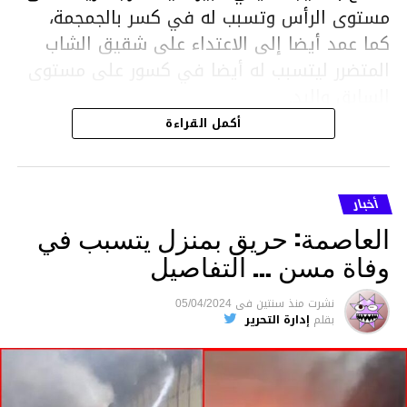
مستوى الرأس وتسبب له في كسر بالجمجمة،
كما عمد أيضا إلى الاعتداء على شقيق الشاب
المتضرر ليتسبب له أيضا في كسور على مستوى
السابق واليد.
هذا وقد تمكن أعوان مركز الأمن الوطني بحي
أكمل القراءة
هلال في توقيت قياسي من محاصرة المشتبه به
والقبض عليه وإحالته على التحقيق في خصوص
ما نُسبه إليه.
أخبار
العاصمة: حريق بمنزل يتسبب في
وفاة مسن … التفاصيل
متابعة
نشرت
منذ سنتين
فى
05/04/2024
بقلم
إدارة التحرير
قسم الاخبار