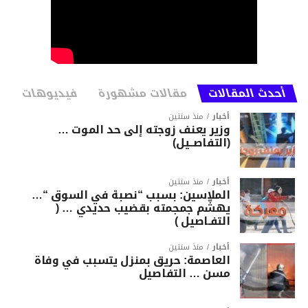
أحدث المقالات
مقالات مشهورة
فيديوهات
أخبار
منذ سنتين
وزير يعنف زوجته إلى حد الموت …
(التفاصــيل)
أخبار
منذ سنتين
الملاسين: بسبب “نصبة في السوق “…
يهشّم جمجمته بقضيب حديدي … (
التفـاصيل )
أخبار
منذ سنتين
العاصمة: حريق بمنزل يتسبب في وفاة
مسن … التفاصيل