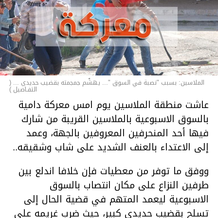
الملاسين: بسبب "نصبة في السوق "... يهشّم جمجمته بقضيب حديدي ... (
التفـاصيل )
عاشت منطقة الملاسين يوم امس معركة دامية
بالسوق الاسبوعية بالملاسين القريبة من شارك
فيها أحد المنحرفين المعروفين بالجهة، وعمد
إلى الاعتداء بالعنف الشديد على شاب وشقيقه..
ووفق ما توفر من معطيات فإن خلافا اندلع بين
طرفين النزاع على مكان انتصاب بالسوق
الاسبوعية ليعمد المتهم في قضية الحال إلى
تسلح بقضيب حديدي كبير، حيث ضرب غريمه على