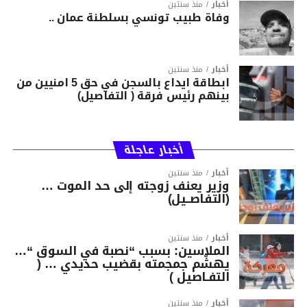
أخبار
منذ سنتين
وفاة طبيب تونسي بسلطنة عمان ..
أخبار
منذ سنتين
ابطاقة ايداع بالسجن في حق 5 امنيين من
بينهم رئيس فرقة ( التفاصيل)
أخبار عاجلة
أخبار
منذ سنتين
وزير يعنف زوجته إلى حد الموت …
(التفاصــيل)
أخبار
منذ سنتين
الملاسين: بسبب “نصبة في السوق “…
يهشّم جمجمته بقضيب حديدي … (
التفـاصيل )
أخبار
منذ سنتين