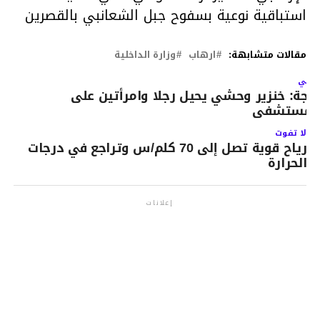
استباقية نوعية بسفوح جبل الشعانبي بالقصرين
مقالات متشابهة:
ارهاب
وزارة الداخلية
لتالي
ــاجة: خنزير وحشي يحيل رجلا وامرأتين على
لمستشفى
لا تفوت
رياح قوية تصل إلى 70 كلم/س وتراجع في درجات
الحرارة
إعلانات