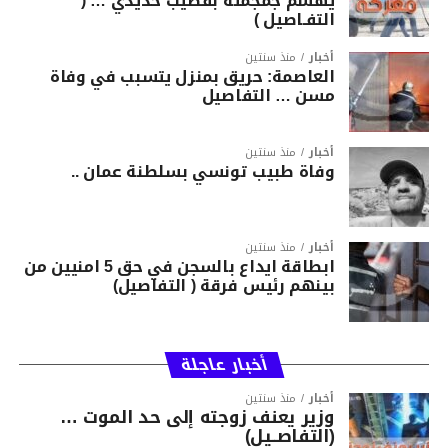
يهشّم جمجمته بقضيب حديدي … (
التفـاصيل )
أخبار
منذ سنتين
العاصمة: حريق بمنزل يتسبب في وفاة
مسن … التفاصيل
أخبار
منذ سنتين
وفاة طبيب تونسي بسلطنة عمان ..
أخبار
منذ سنتين
ابطاقة ايداع بالسجن في حق 5 امنيين من
بينهم رئيس فرقة ( التفاصيل)
أخبار عاجلة
أخبار
منذ سنتين
وزير يعنف زوجته إلى حد الموت …
(التفاصــيل)