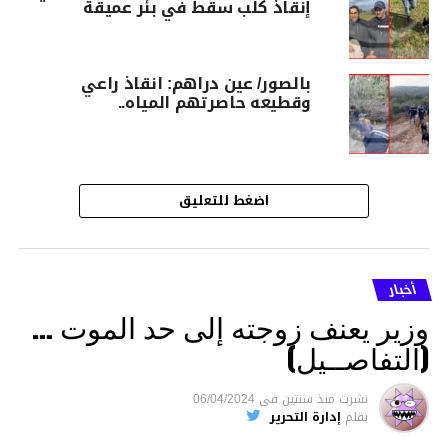
إنقاذ كلب سقط في بئر عميقة
بالصور/ عين دراهم: انقاذ راعي
وقطيعه حاصرتهم المياه..
اضغط للتعليق
أخبار
وزير يعنف زوجته إلى حد الموت …
(التفاصــيل)
نشرت
منذ سنتين
فى
06/04/2024
بقلم
إدارة التحرير