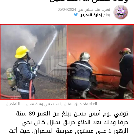
متابعة
نشرت
منذ سنتين
فى
05/04/2024
بقلم
إدارة التحرير
قسم الاخبار
العاصمة: حريق بمنزل يتسبب في وفاة مسن ... التفاصيل
توفي يوم أمس مسن يبلغ من العمر 89 سنة
حرقا وذلك بعد اندلاع حريق بمنزل كائن بحي
الزهور 1 على مستوى مدرسة السمران، حيث أتت