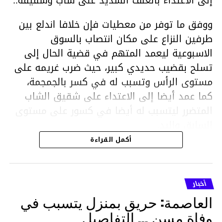
إلى الاعتداء بالعنف الشديد على شاب وشقيقه..
ووفق ما توفر من معطيات فإن خلافا اندلع بين
طرفين النزاع على مكان انتصاب بالسوق
الاسبوعية ليعمد المتهم في قضية الحال إلى
تسلح بقضيب حديدي كبير، حيث ضرب غريمه على
مستوى الرأس وتسبب له في كسر بالجمجمة،
كما عمد أيضا إلى الاعتداء على شقيق الشاب
المتضرر ليتسبب له أيضا في كسور على مستوى
السابق واليد.
هذا وقد تمكن أعوان مركز الأمن الوطني بحي
أكمل القراءة
هلال في توقيت قياسي من محاصرة المشتبه به
والقبض عليه وإحالته على التحقيق في خصوص
ما نُسبه إليه.
أخبار
العاصمة: حريق بمنزل يتسبب في
وفاة مسن … التفاصيل