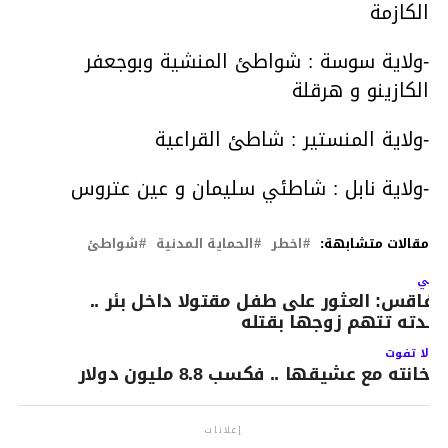
الكازمة
-ولاية سوسة : شواطئ المنشية وبوجعفر
الكازينو و هرقلة
-ولاية المنستير : شاطئ القراعية
-ولاية نابل : شاطئي سليمان و عين عتروس
مقالات متشابهة:
اخطر
الحماية المدنية
شواطئ
لتالي
فاقس: العثور على طفل مقتولا داخل بئر ..
الدته تتهم زوجها بقتله
لا تفوت
خانته مع عشيقها .. فكسب 8.8 مليون دولار
إعلانات