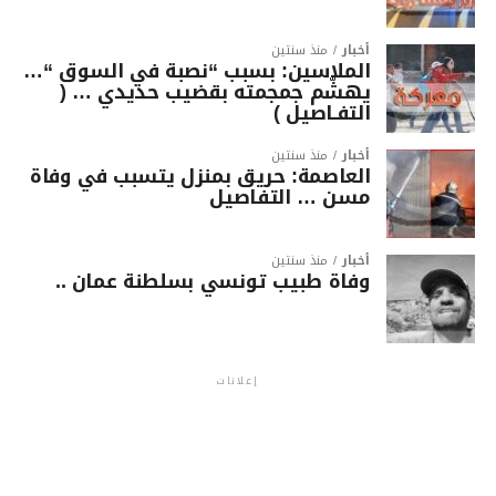
أخبار
منذ سنتين
الملاسين: بسبب “نصبة في السوق “…
يهشّم جمجمته بقضيب حديدي … (
التفـاصيل )
أخبار
منذ سنتين
العاصمة: حريق بمنزل يتسبب في وفاة
مسن … التفاصيل
أخبار
منذ سنتين
وفاة طبيب تونسي بسلطنة عمان ..
إعلانات