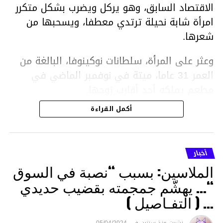
الاقتصاد السابق، وهو يركل ويضرب بشكل متكرر
امرأة شابة نحيلة ترتدي معطفا، ويسحبها من
شعرها.
وعثر على المرأة، سلطانات نوكينوفا، البالغة من
العمر 31 عاما، ميتة في نوفمبر الماضي في
مطعم يملكه أحد أقارب زوجها.
أكمل القراءة
ووفقا لتقرير الطبيب الشرعي، توفيت نوكينوفا
متأثرة بصدمة في الدماغ، وكانت إحدى عظام
أنفها مكسورة وكانت هناك كدمات متعددة على
أخبار
وجهها ورأسها وذراعيها ويديها.
الملاسين: بسبب “نصبة في السوق
ويواجه بيشيمباييف (43 عاما) اتهامات بالتعذيب
“… يهشّم جمجمته بقضيب حديدي
والقتل باستخدام العنف الشديد ويواجه عقوبة
… ( التفـاصيل )
السجن لمدة تصل إلى 20 عاما.
نشرت
منذ سنتين
فى
05/04/2024