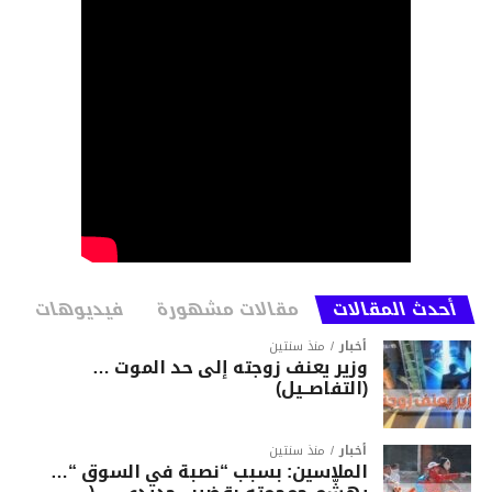
أحدث المقالات
مقالات مشهورة
فيديوهات
أخبار
منذ سنتين
وزير يعنف زوجته إلى حد الموت …
(التفاصــيل)
أخبار
منذ سنتين
الملاسين: بسبب “نصبة في السوق “…