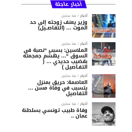
أخبار عاجلة
أخبار
منذ سنتين
وزير يعنف زوجته إلى حد
الموت … (التفاصــيل)
أخبار
منذ سنتين
الملاسين: بسبب “نصبة في
السوق “… يهشّم جمجمته
بقضيب حديدي … (
التفـاصيل )
أخبار
منذ سنتين
العاصمة: حريق بمنزل
يتسبب في وفاة مسن …
التفاصيل
أخبار
منذ سنتين
وفاة طبيب تونسي بسلطنة
عمان ..