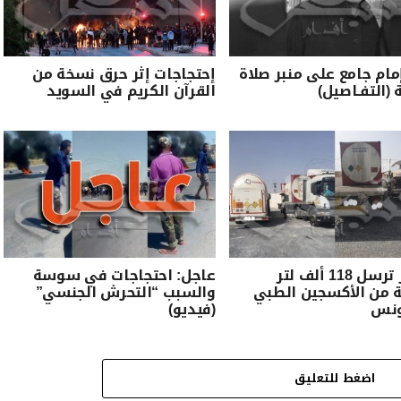
مام جامع على منبر صلاة
إحتجاجات إثر حرق نسخة من
 (التفـاصيل)
القرآن الكريم في السويد
الجزائر ترسل 118 ألف لتر
عاجل: احتجاجات في سوسة
 من الأكسجين الطبي
والسبب “التحرش الجنسي”
ونس
(فيديو)
اضغط للتعليق