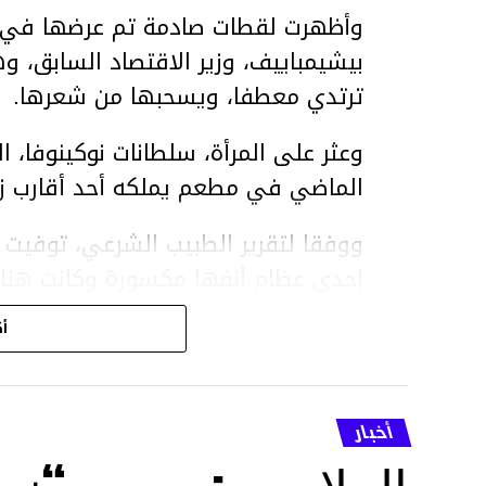
وأظهرت لقطات صادمة تم عرضها في ق
بيشيمباييف، وزير الاقتصاد السابق، و
ترتدي معطفا، ويسحبها من شعرها.
الماضي في مطعم يملكه أحد أقارب ز
ووفقا لتقرير الطبيب الشرعي، توفيت ن
إحدى عظام أنفها مكسورة وكانت هن
وذراعيها ويديها.
أك
ويواجه بيشيمباييف (
ويواجه عقوبة السجن لمدة تصل إلى 20 عاما.
أخبار
الأخبار
الملاسين: بسبب “نص