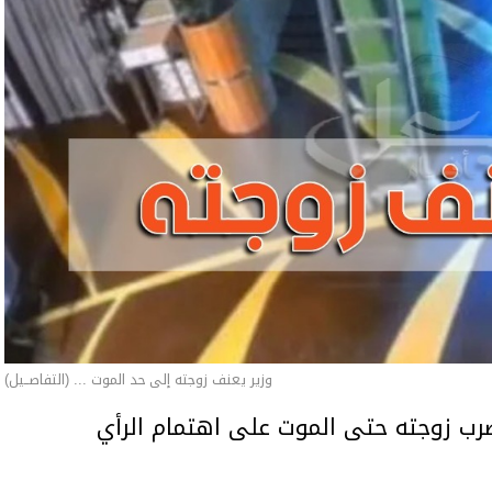
وزير يعنف زوجته إلى حد الموت ... (التفاصــيل)
ب زوجته حتى الموت على اهتمام الرأي