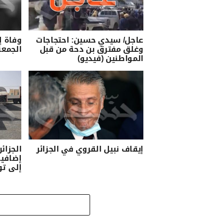
عاجل/ سيدي حسين: احتجاجات
وفاة إ
وغلق مفترق بن دحة من قبل
الجمعة
المواطنين (فيديو)
إيقاف نبيل القروي في الجزائر
إضافية
إلى ت