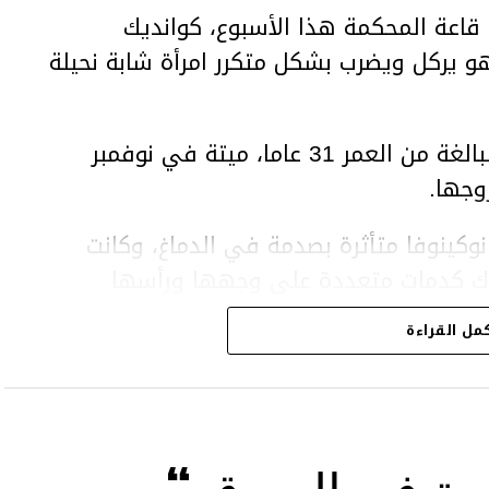
اعة المحكمة هذا الأسبوع، كوانديك
هو يركل ويضرب بشكل متكرر امرأة شابة نحيلة
وعثر على المرأة، سلطانات نوكينوفا، البالغة من العمر 31 عاما، ميتة في نوفمبر
وجها.
وكينوفا متأثرة بصدمة في الدماغ، وكانت
اك كدمات متعددة على وجهها ورأسها
مل القراءة
43 عاما) اتهامات بالتعذيب والقتل باستخدام العنف الشديد
بة في السوق “…