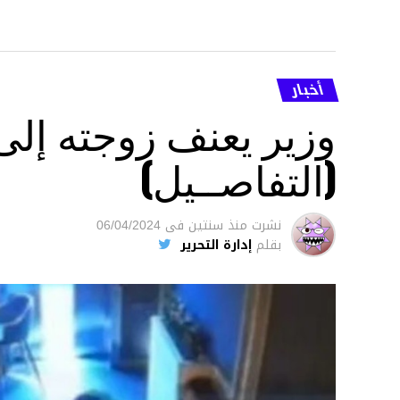
أخبار
وزير يعنف زوجته إل
(التفاصــيل)
نشرت
منذ سنتين
فى
06/04/2024
بقلم
إدارة التحرير