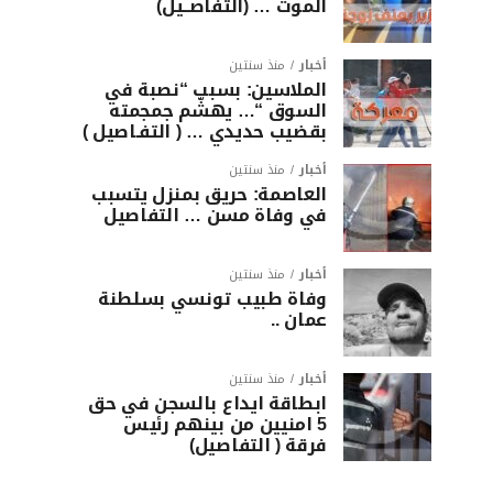
الموت … (التفاصــيل)
أخبار
منذ سنتين
الملاسين: بسبب “نصبة في
السوق “… يهشّم جمجمته
بقضيب حديدي … ( التفـاصيل )
أخبار
منذ سنتين
العاصمة: حريق بمنزل يتسبب
في وفاة مسن … التفاصيل
أخبار
منذ سنتين
وفاة طبيب تونسي بسلطنة
عمان ..
أخبار
منذ سنتين
ابطاقة ايداع بالسجن في حق
5 امنيين من بينهم رئيس
فرقة ( التفاصيل)