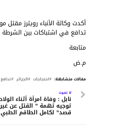
تدافع في اشتباكات بين الشرطة و
متابعة
م.ض
مقالات متشابهة:
احتجاجات
الجزائر
تدافع
لا تفوت
نابل : وفاة امرأة أثناء الولا
توجيه تهمة ” القتل عن غير
قصد” لكامل الطاقم الطبي