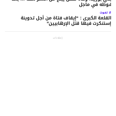
قوطه في ماجل
لا تفوت
القلعة الكبرى : “إيقاف فتاة من أجل تدوينة
إستنكرت فيها قتل الإرهابيين”
إعلانات