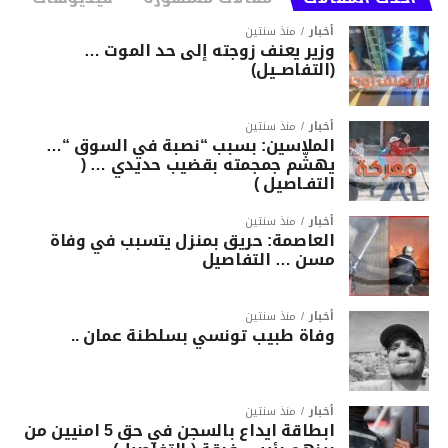
أخبار
منذ سنتين
وزير يعنف زوجته إلى حد الموت …
(التفاصــيل)
أخبار
منذ سنتين
الملاسين: بسبب “نصبة في السوق “…
يهشّم جمجمته بقضيب حديدي … (
التفـاصيل )
أخبار
منذ سنتين
العاصمة: حريق بمنزل يتسبب في وفاة
مسن … التفاصيل
أخبار
منذ سنتين
وفاة طبيب تونسي بسلطنة عمان ..
أخبار
منذ سنتين
ابطاقة ايداع بالسجن في حق 5 امنيين من