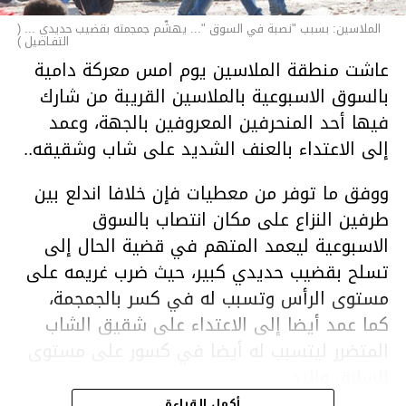
الملاسين: بسبب "نصبة في السوق "... يهشّم جمجمته بقضيب حديدي ... (
التفـاصيل )
عاشت منطقة الملاسين يوم امس معركة دامية
بالسوق الاسبوعية بالملاسين القريبة من شارك
فيها أحد المنحرفين المعروفين بالجهة، وعمد
إلى الاعتداء بالعنف الشديد على شاب وشقيقه..
ووفق ما توفر من معطيات فإن خلافا اندلع بين
طرفين النزاع على مكان انتصاب بالسوق
الاسبوعية ليعمد المتهم في قضية الحال إلى
تسلح بقضيب حديدي كبير، حيث ضرب غريمه على
مستوى الرأس وتسبب له في كسر بالجمجمة،
كما عمد أيضا إلى الاعتداء على شقيق الشاب
المتضرر ليتسبب له أيضا في كسور على مستوى
السابق واليد.
هذا وقد تمكن أعوان مركز الأمن الوطني بحي
أكمل القراءة