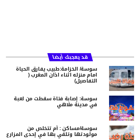
قد يعجبك أيضا
سوسة/ الخزامة:طبيب يفارق الحياة
امام منزله اثناء اذان المغرب (
التفاصيل)
سوسة: إصابة فتاة سقطت من لعبة
في مدينة ملاهي
سوسة/مساكن : أم تتخلص من
مولودتها وتلقي بها في إحدى المزارع