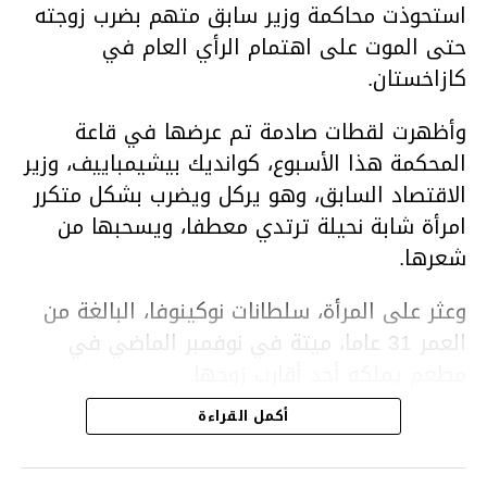
استحوذت محاكمة وزير سابق متهم بضرب زوجته
حتى الموت على اهتمام الرأي العام في
كازاخستان.
وأظهرت لقطات صادمة تم عرضها في قاعة
المحكمة هذا الأسبوع، كوانديك بيشيمباييف، وزير
الاقتصاد السابق، وهو يركل ويضرب بشكل متكرر
امرأة شابة نحيلة ترتدي معطفا، ويسحبها من
شعرها.
وعثر على المرأة، سلطانات نوكينوفا، البالغة من
العمر 31 عاما، ميتة في نوفمبر الماضي في
مطعم يملكه أحد أقارب زوجها.
أكمل القراءة
ووفقا لتقرير الطبيب الشرعي، توفيت نوكينوفا
متأثرة بصدمة في الدماغ، وكانت إحدى عظام