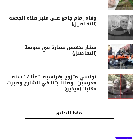
وفاة إمام جامع على منبر صلاة الجمعة
(التفـاصيل)
قطار يدهس سيارة في سوسة
(التفاصيل)
تونسي متزوج بفرنسية :”عنّا 17 سنة
معرسين.. وصلنا بتنا في الشارع وصبرت
معايا” (فيديو)
اضغط للتعليق