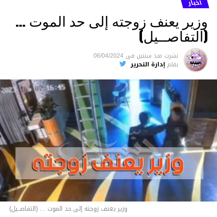
أخبار
وزير يعنف زوجته إلى حد الموت …
(التفاصــيل)
نشرت
منذ سنتين
فى
06/04/2024
بقلم
إدارة التحرير
وزير يعنف زوجته إلى حد الموت ... (التفاصــيل)