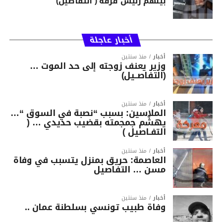
بينهم رئيس فرقة ( التفاصيل)
أخبار عاجلة
أخبار
منذ سنتين
وزير يعنف زوجته إلى حد الموت …
(التفاصــيل)
أخبار
منذ سنتين
الملاسين: بسبب “نصبة في السوق “…
يهشّم جمجمته بقضيب حديدي … (
التفـاصيل )
أخبار
منذ سنتين
العاصمة: حريق بمنزل يتسبب في وفاة
مسن … التفاصيل
أخبار
منذ سنتين
وفاة طبيب تونسي بسلطنة عمان ..