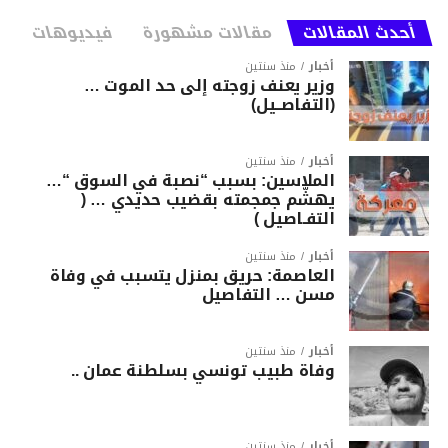
أحدث المقالات
مقالات مشهورة
فيديوهات
أخبار
منذ سنتين
وزير يعنف زوجته إلى حد الموت …
(التفاصــيل)
أخبار
منذ سنتين
الملاسين: بسبب “نصبة في السوق “…
يهشّم جمجمته بقضيب حديدي … (
التفـاصيل )
أخبار
منذ سنتين
العاصمة: حريق بمنزل يتسبب في وفاة
مسن … التفاصيل
أخبار
منذ سنتين
وفاة طبيب تونسي بسلطنة عمان ..
أخبار
منذ سنتين