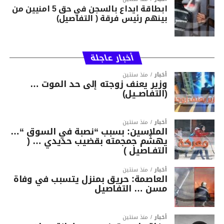
ابطاقة ايداع بالسجن في حق 5 امنيين من
بينهم رئيس فرقة ( التفاصيل)
أخبار عاجلة
أخبار
منذ سنتين
وزير يعنف زوجته إلى حد الموت …
(التفاصــيل)
أخبار
منذ سنتين
الملاسين: بسبب “نصبة في السوق “…
يهشّم جمجمته بقضيب حديدي … (
التفـاصيل )
أخبار
منذ سنتين
العاصمة: حريق بمنزل يتسبب في وفاة
مسن … التفاصيل
أخبار
منذ سنتين