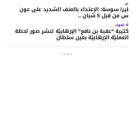
لتالي
طير/ سوسة: الإعتداء بالعنف الشديد على عون
رس من قبل 5 شبان ..
لا تفوت
كتيبة “عقبة بن نافع” الإرهابيّة تنشر صور لحظة
العمليّة الإرهابيّة بعين سلطان
إعلانات