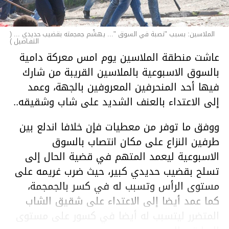
الملاسين: بسبب "نصبة في السوق "... يهشّم جمجمته بقضيب حديدي ... (
التفـاصيل )
عاشت منطقة الملاسين يوم امس معركة دامية
بالسوق الاسبوعية بالملاسين القريبة من شارك
فيها أحد المنحرفين المعروفين بالجهة، وعمد
إلى الاعتداء بالعنف الشديد على شاب وشقيقه..
ووفق ما توفر من معطيات فإن خلافا اندلع بين
طرفين النزاع على مكان انتصاب بالسوق
الاسبوعية ليعمد المتهم في قضية الحال إلى
تسلح بقضيب حديدي كبير، حيث ضرب غريمه على
مستوى الرأس وتسبب له في كسر بالجمجمة،
كما عمد أيضا إلى الاعتداء على شقيق الشاب
المتضرر ليتسبب له أيضا في كسور على مستوى