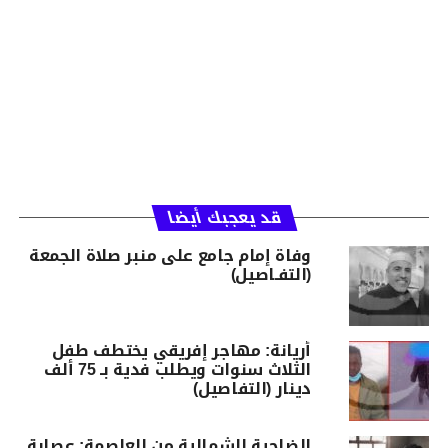
قد يعجبك أيضا
وفاة إمام جامع على منبر صلاة الجمعة
(التفـاصيل)
أريانة: مهاجر إفريقي يختطف طفل
الثلاث سنوات ويطلب فدية بـ 75 ألف
دينار (التفاصيل)
الضاحية الشمالية من العاصمة: عصابة