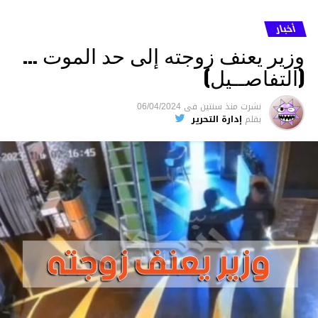
أخبار
وزير يعنف زوجته إلى حد الموت …
(التفاصــيل)
نشرت
منذ سنتين
فى
06/04/2024
بقلم
إدارة التحرير