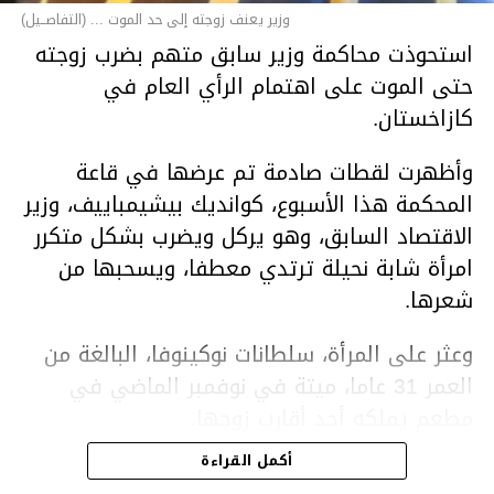
وزير يعنف زوجته إلى حد الموت ... (التفاصــيل)
استحوذت محاكمة وزير سابق متهم بضرب زوجته
حتى الموت على اهتمام الرأي العام في
كازاخستان.
وأظهرت لقطات صادمة تم عرضها في قاعة
المحكمة هذا الأسبوع، كوانديك بيشيمباييف، وزير
الاقتصاد السابق، وهو يركل ويضرب بشكل متكرر
امرأة شابة نحيلة ترتدي معطفا، ويسحبها من
شعرها.
وعثر على المرأة، سلطانات نوكينوفا، البالغة من
العمر 31 عاما، ميتة في نوفمبر الماضي في
مطعم يملكه أحد أقارب زوجها.
أكمل القراءة
ووفقا لتقرير الطبيب الشرعي، توفيت نوكينوفا