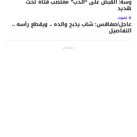
وسة: القبض على “الدب” مغتصب فتاة تحت
لتهديد
لا تفوت
عاجل/صفاقس: شاب يذبح والده .. ويقطع رأسه ..
التفاصيل
إعلانات