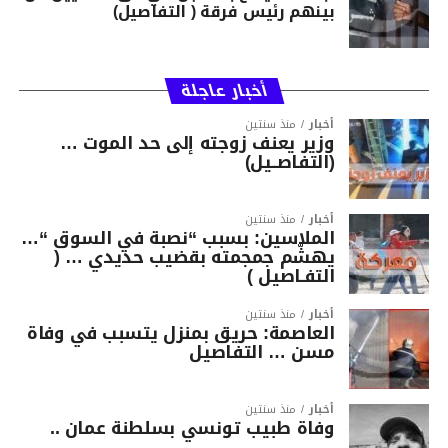
بينهم رئيس فرقة ( التفاصيل)
أخبار عاجلة
أخبار
منذ سنتين
وزير يعنف زوجته إلى حد الموت …
(التفاصــيل)
أخبار
منذ سنتين
الملاسين: بسبب “نصبة في السوق “…
يهشّم جمجمته بقضيب حديدي … (
التفـاصيل )
أخبار
منذ سنتين
العاصمة: حريق بمنزل يتسبب في وفاة
مسن … التفاصيل
أخبار
منذ سنتين
وفاة طبيب تونسي بسلطنة عمان ..