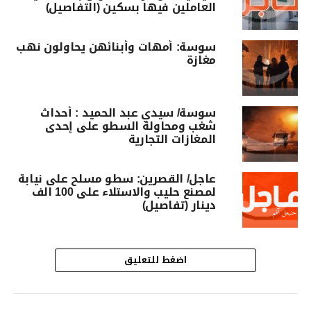
العاملين فيها بسكين (التفاصيل)
سوسة: أمهات وأبنائهن يحاولون نهب
مغازة‎
سوسة/ سيدي عبد الحميد : أحداث
شغب ومحاولة السطو على إحدى
المغازات التجارية
عاجل/ القصرين: سطو مسلح على نيابة
لمصنع حليب والاستلاء على 100 الف
دينار (تفاصيل)
اضغط للتعليق