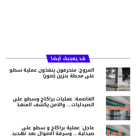
قد يعجبك أيضا
المروج: منحرفون ينفذون عملية سطو
على محطة بنزين (صور)
العاصمة: عمليات براكاج وسطو على
الصيدليات… والامن يكشف المنفذ
عاجل: عملية براكاج و سطو على
صيدلية… وسرقة الاموال بعد تهديد