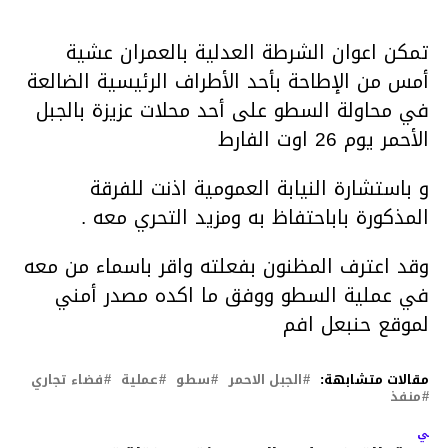
تمكن اعوان الشرطة العدلية بالعمران عشية
أمس من الإطاحة بأحد الأطراف الرئيسية الضالعة
في محاولة السطو على أحد محلات عزيزة بالجبل
الأحمر يوم 26 اوت الفارط
و باستشارة النيابة العمومية اذنت للفرقة
المذكورة باباحتفاظ به ومزيد التحري معه .
وقد اعترف المظنون بفعلته واقر باسماء من معه
في عملية السطو ووفق ما اكده مصدر أمني
لموقع حنبعل افم
مقالات متشابهة:
الجبل الاحمر
سطو
عملية
فضاء تجاري
منفذ
لتالي