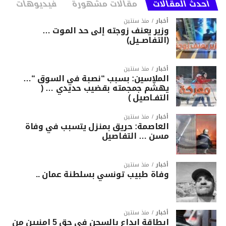
أحدث المقالات
مقالات مشهورة
فيديوهات
أخبار
منذ سنتين
وزير يعنف زوجته إلى حد الموت …
(التفاصــيل)
أخبار
منذ سنتين
الملاسين: بسبب “نصبة في السوق “…
يهشّم جمجمته بقضيب حديدي … (
التفـاصيل )
أخبار
منذ سنتين
العاصمة: حريق بمنزل يتسبب في وفاة
مسن … التفاصيل
أخبار
منذ سنتين
وفاة طبيب تونسي بسلطنة عمان ..
أخبار
منذ سنتين
ابطاقة ايداع بالسجن في حق 5 امنيين من