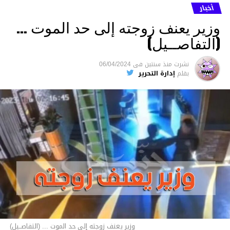
أخبار
وزير يعنف زوجته إلى حد الموت …
(التفاصــيل)
نشرت
منذ سنتين
فى
06/04/2024
بقلم
إدارة التحرير
وزير يعنف زوجته إلى حد الموت ... (التفاصــيل)