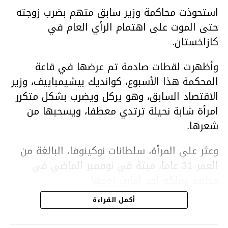
استحوذت محاكمة وزير سابق متهم بضرب زوجته
حتى الموت على اهتمام الرأي العام في
كازاخستان.
وأظهرت لقطات صادمة تم عرضها في قاعة
المحكمة هذا الأسبوع، كوانديك بيشيمباييف، وزير
الاقتصاد السابق، وهو يركل ويضرب بشكل متكرر
امرأة شابة نحيلة ترتدي معطفا، ويسحبها من
شعرها.
وعثر على المرأة، سلطانات نوكينوفا، البالغة من
العمر 31 عاما، ميتة في نوفمبر الماضي في
مطعم يملكه أحد أقارب زوجها.
أكمل القراءة
ووفقا لتقرير الطبيب الشرعي، توفيت نوكينوفا
متأثرة بصدمة في الدماغ، وكانت إحدى عظام