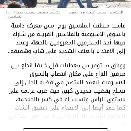
الملاسين: بسبب "نصبة في السوق "... يهشّم جمجمته بقضيب حديدي ... (
التفـاصيل )
عاشت منطقة الملاسين يوم امس معركة دامية
بالسوق الاسبوعية بالملاسين القريبة من شارك
فيها أحد المنحرفين المعروفين بالجهة، وعمد
إلى الاعتداء بالعنف الشديد على شاب وشقيقه..
ووفق ما توفر من معطيات فإن خلافا اندلع بين
طرفين النزاع على مكان انتصاب بالسوق
الاسبوعية ليعمد المتهم في قضية الحال إلى
تسلح بقضيب حديدي كبير، حيث ضرب غريمه على
مستوى الرأس وتسبب له في كسر بالجمجمة،
كما عمد أيضا إلى الاعتداء على شقيق الشاب
المتضرر ليتسبب له أيضا في كسور على مستوى
السابق واليد.