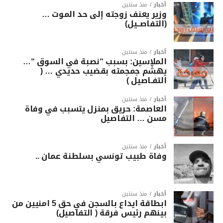
أخبار
منذ سنتين
وزير يعنف زوجته إلى حد الموت …
(التفاصــيل)
أخبار
منذ سنتين
الملاسين: بسبب “نصبة في السوق “…
يهشّم جمجمته بقضيب حديدي … (
التفـاصيل )
أخبار
منذ سنتين
العاصمة: حريق بمنزل يتسبب في وفاة
مسن … التفاصيل
أخبار
منذ سنتين
وفاة طبيب تونسي بسلطنة عمان ..
أخبار
منذ سنتين
ابطاقة ايداع بالسجن في حق 5 امنيين من
بينهم رئيس فرقة ( التفاصيل)