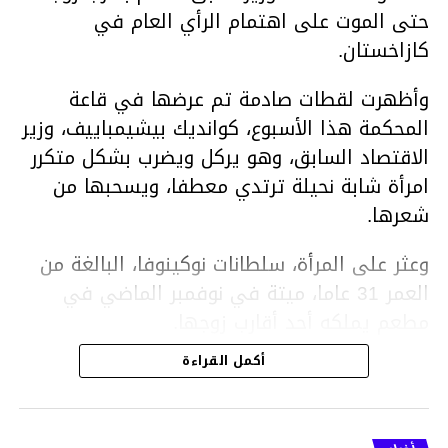
حتى الموت على اهتمام الرأي العام في
كازاخستان.
وأظهرت لقطات صادمة تم عرضها في قاعة
المحكمة هذا الأسبوع، كوانديك بيشيمباييف، وزير
الاقتصاد السابق، وهو يركل ويضرب بشكل متكرر
امرأة شابة نحيلة ترتدي معطفا، ويسحبها من
شعرها.
وعثر على المرأة، سلطانات نوكينوفا، البالغة من
العمر 31 عاما، ميتة في نوفمبر الماضي في
مطعم يملكه أحد أقارب زوجها.
أكمل القراءة
ووفقا لتقرير الطبيب الشرعي، توفيت نوكينوفا
متأثرة بصدمة في الدماغ، وكانت إحدى عظام
أنفها مكسورة وكانت هناك كدمات متعددة على