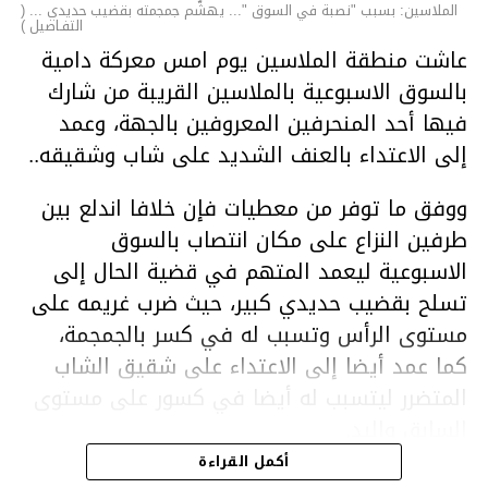
الملاسين: بسبب "نصبة في السوق "... يهشّم جمجمته بقضيب حديدي ... (
التفـاصيل )
عاشت منطقة الملاسين يوم امس معركة دامية
بالسوق الاسبوعية بالملاسين القريبة من شارك
فيها أحد المنحرفين المعروفين بالجهة، وعمد
إلى الاعتداء بالعنف الشديد على شاب وشقيقه..
ووفق ما توفر من معطيات فإن خلافا اندلع بين
طرفين النزاع على مكان انتصاب بالسوق
الاسبوعية ليعمد المتهم في قضية الحال إلى
تسلح بقضيب حديدي كبير، حيث ضرب غريمه على
مستوى الرأس وتسبب له في كسر بالجمجمة،
كما عمد أيضا إلى الاعتداء على شقيق الشاب
المتضرر ليتسبب له أيضا في كسور على مستوى
السابق واليد.
هذا وقد تمكن أعوان مركز الأمن الوطني بحي
أكمل القراءة