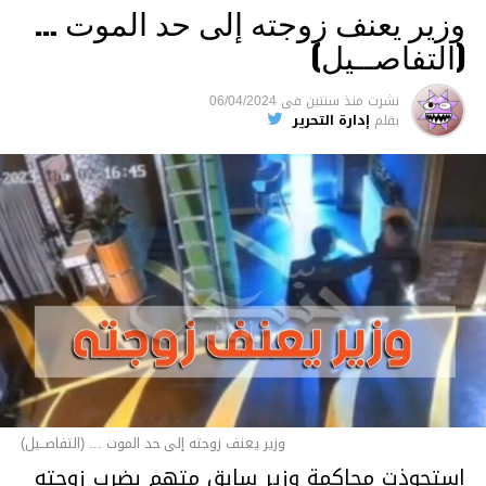
وزير يعنف زوجته إلى حد الموت …
(التفاصــيل)
نشرت
منذ سنتين
فى
06/04/2024
بقلم
إدارة التحرير
وزير يعنف زوجته إلى حد الموت ... (التفاصــيل)
استحوذت محاكمة وزير سابق متهم بضرب زوجته