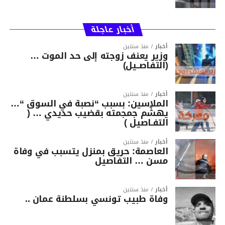
أخبار عاجلة
أخبار
منذ سنتين
وزير يعنف زوجته إلى حد الموت …
(التفاصــيل)
أخبار
منذ سنتين
الملاسين: بسبب “نصبة في السوق “…
يهشّم جمجمته بقضيب حديدي … (
التفـاصيل )
أخبار
منذ سنتين
العاصمة: حريق بمنزل يتسبب في وفاة
مسن … التفاصيل
أخبار
منذ سنتين
وفاة طبيب تونسي بسلطنة عمان ..