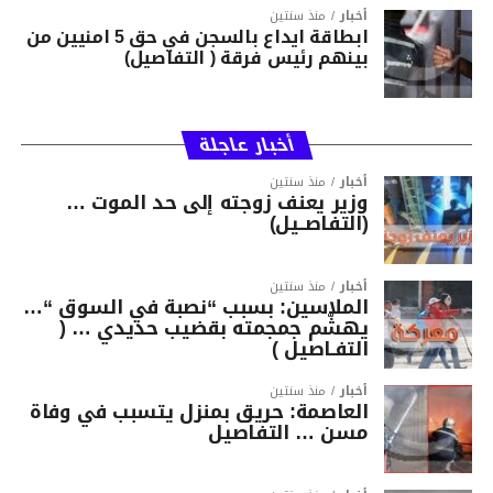
أخبار
منذ سنتين
ابطاقة ايداع بالسجن في حق 5 امنيين من
بينهم رئيس فرقة ( التفاصيل)
أخبار عاجلة
أخبار
منذ سنتين
وزير يعنف زوجته إلى حد الموت …
(التفاصــيل)
أخبار
منذ سنتين
الملاسين: بسبب “نصبة في السوق “…
يهشّم جمجمته بقضيب حديدي … (
التفـاصيل )
أخبار
منذ سنتين
العاصمة: حريق بمنزل يتسبب في وفاة
مسن … التفاصيل