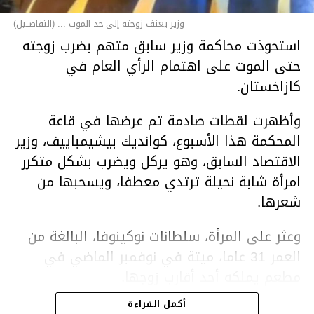
وزير يعنف زوجته إلى حد الموت ... (التفاصــيل)
استحوذت محاكمة وزير سابق متهم بضرب زوجته
حتى الموت على اهتمام الرأي العام في
كازاخستان.
وأظهرت لقطات صادمة تم عرضها في قاعة
المحكمة هذا الأسبوع، كوانديك بيشيمباييف، وزير
الاقتصاد السابق، وهو يركل ويضرب بشكل متكرر
امرأة شابة نحيلة ترتدي معطفا، ويسحبها من
شعرها.
وعثر على المرأة، سلطانات نوكينوفا، البالغة من
العمر 31 عاما، ميتة في نوفمبر الماضي في
مطعم يملكه أحد أقارب زوجها.
أكمل القراءة
ووفقا لتقرير الطبيب الشرعي، توفيت نوكينوفا