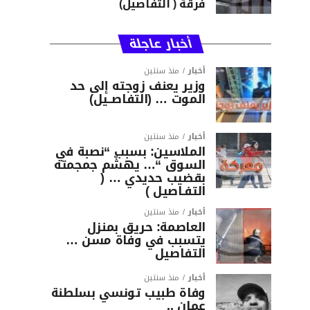
فرقة ( التفاصيل)
أخبار عاجلة
أخبار
منذ سنتين
وزير يعنف زوجته إلى حد
الموت … (التفاصــيل)
أخبار
منذ سنتين
الملاسين: بسبب “نصبة في
السوق “… يهشّم جمجمته
بقضيب حديدي … (
التفـاصيل )
أخبار
منذ سنتين
العاصمة: حريق بمنزل
يتسبب في وفاة مسن …
التفاصيل
أخبار
منذ سنتين
وفاة طبيب تونسي بسلطنة
عمان ..