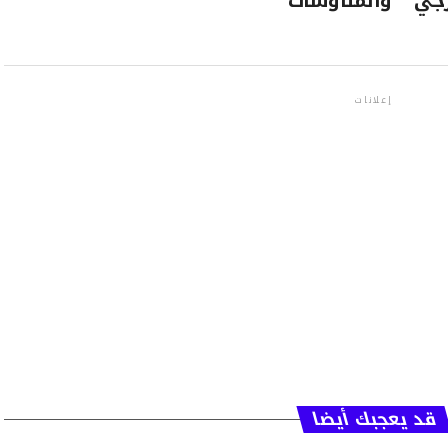
رجي
والمناوشات
إعلانات
قد يعجبك أيضا