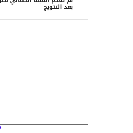
لم تقدم الفيفا التهاني للت
بعد التتويج