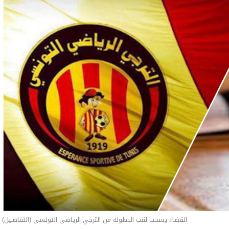
القضاء يسحب لقب البطولة من الترجي الرياضي التونسي (التفاصـيل)