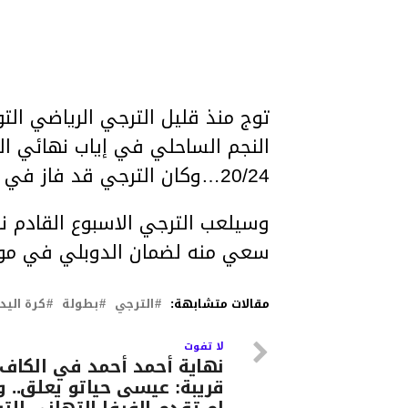
توج منذ قليل الترجي الرياضي الت
النجم الساحلي في إياب نهائي الب
20/24…وكان الترجي قد فاز في لقاء الذهاب السبت الماضي بقاعة سوسة 29/28.
وسيلعب الترجي الاسبوع القادم 
سعي منه لضمان الدوبلي في موس
مقالات متشابهة:
الترجي
بطولة
كرة اليد
لا تفوت
نهاية أحمد أحمد في الكاف
قريبة: عيسى حياتو يعلق.. و