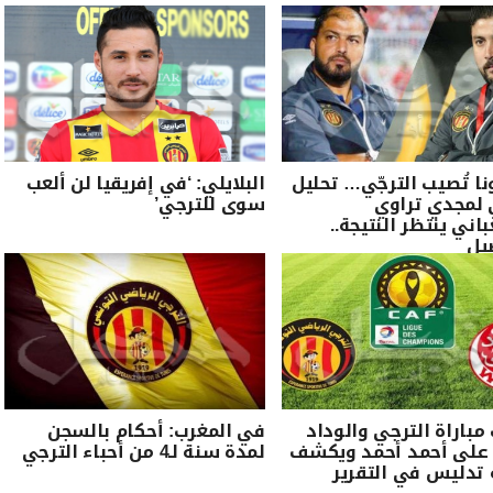
نا تُصيب الترجّي… تحليل
البلايلي: ‘في إفريقيا لن ألعب
 لمجدي تراوي
سوى للترجي’
اني ينتظر النتيجة..
يل
مباراة الترجي والوداد
في المغرب: أحكام بالسجن
 على أحمد أحمد ويكشف
لمدة سنة لـ4 من أحباء الترجي
تدليس في التقرير