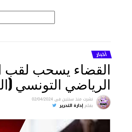
أخبار
القضاء يسحب لقب ال
الرياضي التونسي (ال
نشرت
منذ سنتين
فى
02/04/2024
بقلم
إدارة التحرير