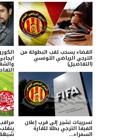
القضاء يسحب لقب البطولة من
الكورو
الترجي الرياضي التونسي
ايجابي
(التفاصـيل)
والشعب
التفاص
تسريبات تشير إلى قرب إعلان
مراقب 
الفيفا الترجي بطلا للقارة
ينقلب
السمراء…
شبهة 