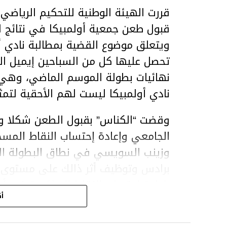
قبول طعن جمعية أولمبيكا في نتائج ا
ويتعلق موضوع القضية بمطالبة نادي أو
تحصل عليها كل من السباحين إيميل ا
نهائيات بطولة الموسم الماضي، وهي 
نادي أولمبيكا ليست لهم الأحقية لتمث
وقضت “الكناس” بقبول الطعن شكلا وف
الجامعي وإعادة إحتساب النقاط المسج
برادس وتوظيف أثر ذالك على مستوى الت
بإعادة إحتساب النقاط المذكورة في أ
أك
لقب البطولة من الترجي الرياضي ومنحه