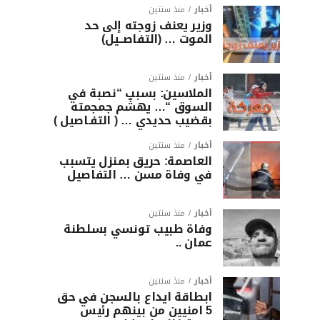
أخبار
منذ سنتين
وزير يعنف زوجته إلى حد
الموت … (التفاصــيل)
أخبار
منذ سنتين
الملاسين: بسبب “نصبة في
السوق “… يهشّم جمجمته
بقضيب حديدي … ( التفـاصيل )
أخبار
منذ سنتين
العاصمة: حريق بمنزل يتسبب
في وفاة مسن … التفاصيل
أخبار
منذ سنتين
وفاة طبيب تونسي بسلطنة
عمان ..
أخبار
منذ سنتين
ابطاقة ايداع بالسجن في حق
5 امنيين من بينهم رئيس