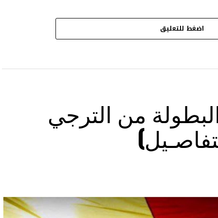
اضغط للتعليق
بطولة من الترجي
تفاصـيل)