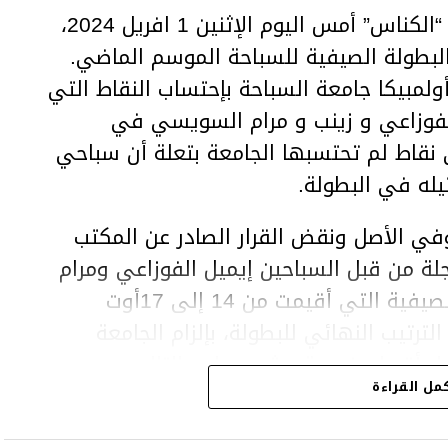
قررت الهيئة الوطنية للتحكيم الرياضي “الكناس” أمس اليوم الإثنين 1 افريل 2024،
لبطولة الصيفية للسباحة الموسم الماضي.
لمبيكا جامعة السباحة بإحتساب النقاط التي
لفوزاعي و زينب و مرام السويسي في
نقاط لم تحتسبها الجامعة بتعلة أن سباحي
يله في البطولة.
ي الأصل ونقض القرار الصادر عن المكتب
لة من قبل السباحين إيميل الفوزاعي ومرام
وزينب السويسي في نطاق البطولة الصيفية التي أقيمت من 14 إلى 17أوت
رتيب النهائي للبطولة، بإلزام الجامعة
جل أقصاه خمسة عشر يوما، وبالتالي سحب
مل القراءة
 لفريق أولمبيكا.