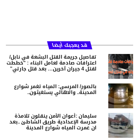
قد يعجبك أيضا
تفاصيل جريمة القتل البشعة في نابل/
اعترافات صادمة لعامل البناء : “خططت
لقتل 4 جيران آخرين… بعد قتل جارتي”
بالصور/ المرسى: المياه تغمر شوارع
المدينة.. والاهالي يستغيثون..
سليمان :أعوان الأمن ينقلون تلامذة
مدرسة الإعدادية طريق الشاطئ ..بعد
ان غمرت المياه شوارع المدينة