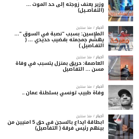
وزير يعنف زوجته إلى حد الموت …
(التفاصــيل)
أخبار
منذ سنتين
الملاسين: بسبب “نصبة في السوق “…
يهشّم جمجمته بقضيب حديدي … (
التفـاصيل )
أخبار
منذ سنتين
العاصمة: حريق بمنزل يتسبب في وفاة
مسن … التفاصيل
أخبار
منذ سنتين
وفاة طبيب تونسي بسلطنة عمان ..
أخبار
منذ سنتين
ابطاقة ايداع بالسجن في حق 5 امنيين من
بينهم رئيس فرقة ( التفاصيل)