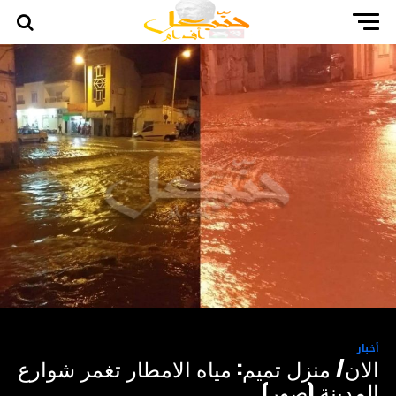
أخبار
الان/ منزل تميم: مياه الامطار تغمر شوارع
المدينة (صور)