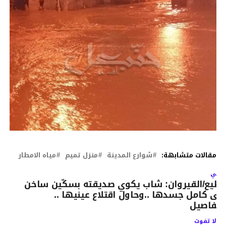
مقالات متشابهة:
شوارع المدينة
منزل تميم
مياه الامطار
لتالي
ظيع/القيروان: شاب يكوي صديقته بسكّين ساخن
لى كامل جسدها ..وحاول اقتلاع عينيها ..
لتفاصيل
لا تفوت