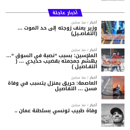
أخبار عاجلة
أخبار
منذ سنتين
وزير يعنف زوجته إلى حد الموت …
(التفاصــيل)
أخبار
منذ سنتين
الملاسين: بسبب “نصبة في السوق “…
يهشّم جمجمته بقضيب حديدي … (
التفـاصيل )
أخبار
منذ سنتين
العاصمة: حريق بمنزل يتسبب في وفاة
مسن … التفاصيل
أخبار
منذ سنتين
وفاة طبيب تونسي بسلطنة عمان ..