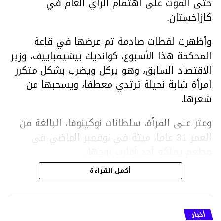
حتى الموت على اهتمام الرأي العام في
كازاخستان.
وأظهرت لقطات صادمة تم عرضها في قاعة
المحكمة هذا الأسبوع، كوانديك بيشيمباييف، وزير
الاقتصاد السابق، وهو يركل ويضرب بشكل متكرر
امرأة شابة نحيلة ترتدي معطفا، ويسحبها من
شعرها.
وعثر على المرأة، سلطانات نوكينوفا، البالغة من
العمر 31 عاما، ميتة في نوفمبر الماضي في
مطعم يملكه أحد أقارب زوجها.
أكمل القراءة
ووفقا لتقرير الطبيب الشرعي، توفيت نوكينوفا
متأثرة بصدمة في الدماغ، وكانت إحدى عظام
أنفها مكسورة وكانت هناك كدمات متعددة على
أخبار
وجهها ورأسها وذراعيها ويديها.