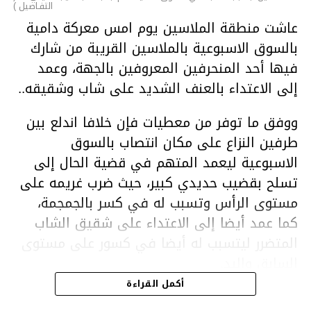
التفـاصيل )
عاشت منطقة الملاسين يوم امس معركة دامية
بالسوق الاسبوعية بالملاسين القريبة من شارك
فيها أحد المنحرفين المعروفين بالجهة، وعمد
إلى الاعتداء بالعنف الشديد على شاب وشقيقه..
ووفق ما توفر من معطيات فإن خلافا اندلع بين
طرفين النزاع على مكان انتصاب بالسوق
الاسبوعية ليعمد المتهم في قضية الحال إلى
تسلح بقضيب حديدي كبير، حيث ضرب غريمه على
مستوى الرأس وتسبب له في كسر بالجمجمة،
كما عمد أيضا إلى الاعتداء على شقيق الشاب
المتضرر ليتسبب له أيضا في كسور على مستوى
السابق واليد.
هذا وقد تمكن أعوان مركز الأمن الوطني بحي
أكمل القراءة
هلال في توقيت قياسي من محاصرة المشتبه به