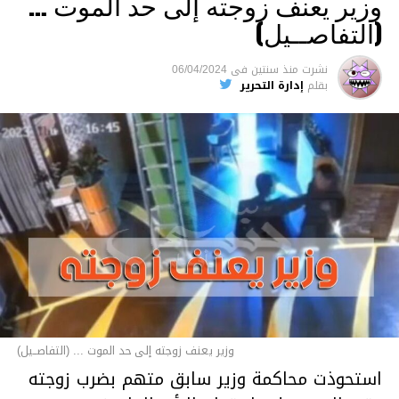
وزير يعنف زوجته إلى حد الموت …
(التفاصــيل)
نشرت
منذ سنتين
فى
06/04/2024
بقلم
إدارة التحرير
وزير يعنف زوجته إلى حد الموت ... (التفاصــيل)
استحوذت محاكمة وزير سابق متهم بضرب زوجته