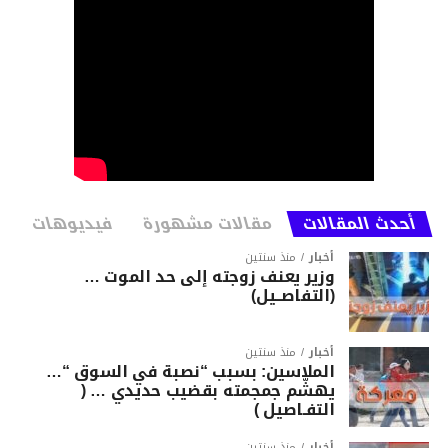
أحدث المقالات
مقالات مشهورة
فيديوهات
أخبار
منذ سنتين
وزير يعنف زوجته إلى حد الموت …
(التفاصــيل)
أخبار
منذ سنتين
الملاسين: بسبب “نصبة في السوق “…
يهشّم جمجمته بقضيب حديدي … (
التفـاصيل )
أخبار
منذ سنتين