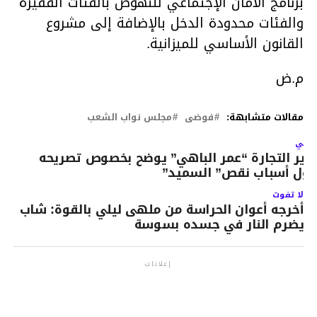
برنامج الأمان الإجتماعي للنهوض بالفئات الفقيرة
والفئات محدودة الدخل بالإضافة إلى مشروع
القانون الأساسي للميزانية.
م.ض
مقالات متشابهة:
فوضى
مجلس نواب الشعب
لتالي
زير التجارة “عمر الباهي” يوضح بخصوص تصريحه
ول أسباب نقص” السميد”
لا تفوت
أخرجه أعوان الحراسة من ملهى ليلي بالقوة: شاب
يضرم النار في جسده بسوسة
إعلانات