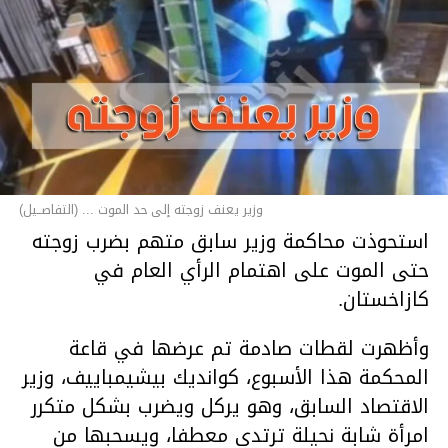
وزير يعنف زوجته إلى حد الموت ... (التفاصــيل)
استحوذت محاكمة وزير سابق متهم بضرب زوجته
حتى الموت على اهتمام الرأي العام في
كازاخستان.
وأظهرت لقطات صادمة تم عرضها في قاعة
المحكمة هذا الأسبوع، كوانديك بيشيمباييف، وزير
الاقتصاد السابق، وهو يركل ويضرب بشكل متكرر
امرأة شابة نحيلة ترتدي معطفا، ويسحبها من