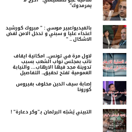
يمرمدوك”
بالفيديو/عبير موسي : ” مبروك كورشيد
اعتداء عليا و سبني و تدخل الامن لفض
الاشكال .. “
لاول مرة في تونس.. امكانية ايقاف
نائب بمجلس نواب الشعب بسبب
تدوينة مجد فيها الارهاب… والنيابة
العمومية تفتح تحقيق.. التفاصيل
إصابة سيف الدين مخلوف بفيروس
كورونا
التبيني يُشبّه البرلمان بـ”وكر دعارة” !