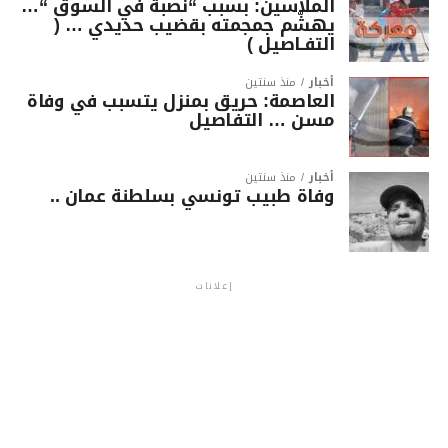
الملاسين: بسبب “نصبة في السوق “…
يهشّم جمجمته بقضيب حديدي … (
التفـاصيل )
أخبار
منذ سنتين
العاصمة: حريق بمنزل يتسبب في وفاة
مسن … التفاصيل
أخبار
منذ سنتين
وفاة طبيب تونسي بسلطنة عمان ..
إعلانات