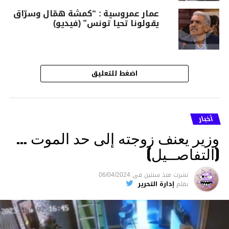
عمار عمروسية : “كمشة همّال وسرّاق
يقولونا تحيا تونس” (فيديو)
اضغط للتعليق
أخبار
وزير يعنف زوجته إلى حد الموت …
(التفاصــيل)
نشرت
منذ سنتين
فى
06/04/2024
بقلم
إدارة التحرير