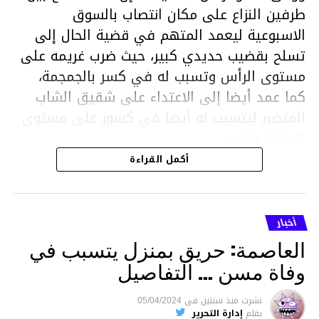
طرفين النزاع على مكان انتصاب بالسوق
الاسبوعية ليعمد المتهم في قضية الحال إلى
تسلح بقضيب حديدي كبير، حيث ضرب غريمه على
مستوى الرأس وتسبب له في كسر بالجمجمة،
كما عمد أيضا إلى الاعتداء على شقيق الشاب
المتضرر ليتسبب له أيضا في كسور على مستوى
السابق واليد.
هذا وقد تمكن أعوان مركز الأمن الوطني بحي
أكمل القراءة
هلال في توقيت قياسي من محاصرة المشتبه به
والقبض عليه وإحالته على التحقيق في خصوص
ما نُسبه إليه.
أخبار
العاصمة: حريق بمنزل يتسبب في
وفاة مسن … التفاصيل
متابعة
نشرت
منذ سنتين
فى
05/04/2024
بقلم
إدارة التحرير