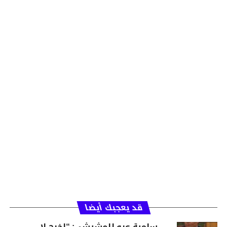
قد يعجبك أيضا
سامية عبو للمشيشي: “اخرج لا