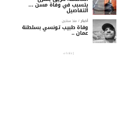
يتسبب في وفاة مسن …
التفاصيل
أخبار
منذ سنتين
وفاة طبيب تونسي بسلطنة
عمان ..
إعلانات