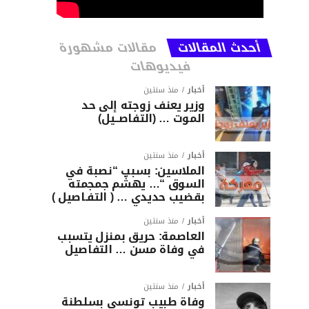
أحدث المقالات
مقالات مشهورة
فيديوهات
أخبار
منذ سنتين
وزير يعنف زوجته إلى حد
الموت … (التفاصــيل)
أخبار
منذ سنتين
الملاسين: بسبب “نصبة في
السوق “… يهشّم جمجمته
بقضيب حديدي … ( التفـاصيل )
أخبار
منذ سنتين
العاصمة: حريق بمنزل يتسبب
في وفاة مسن … التفاصيل
أخبار
منذ سنتين
وفاة طبيب تونسي بسلطنة