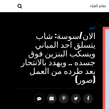
بقلم القراء
أخبار
الان/سوسة: شاب
يتسلق احد المباني
ويسكب البنزين فوق
جسده .. ويهدد بالانتحار
بعد طرده من العمل
(صور)