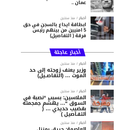
عمان ..
أخبار
منذ سنتين
ابطاقة ايداع بالسجن في حق
5 امنيين من بينهم رئيس
فرقة ( التفاصيل)
أخبار عاجلة
أخبار
منذ سنتين
وزير يعنف زوجته إلى حد
الموت … (التفاصــيل)
أخبار
منذ سنتين
الملاسين: بسبب “نصبة في
السوق “… يهشّم جمجمته
بقضيب حديدي … (
التفـاصيل )
أخبار
منذ سنتين
العاصمة: حريق بمنزل