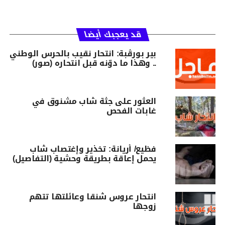
قد يعجبك أيضا
بير بورڨبة: انتحار نقيب بالحرس الوطني
.. وهذا ما دوّنه قبل انتحاره (صور)
العثور على جثة شاب مشنوق في
غابات الفحص
فظيع/ أريانة: تخذير وإغتصاب شاب
يحمل إعاقة بطريقة وحشية (التفاصيل)
انتحار عروس شنقا وعائلتها تتهم
زوجها