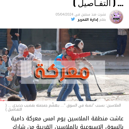
… ( التفـاصيل )
السجن لمدة تصل إلى 20 عاما.
نشرت
منذ سنتين
فى
05/04/2024
الأخبار
بقلم
إدارة التحرير
الملاسين: بسبب "نصبة في السوق "... يهشّم جمجمته بقضيب حديدي ... (
التفـاصيل )
عاشت منطقة الملاسين يوم امس معركة دامية
بالسوق الاسبوعية بالملاسين القريبة من شارك