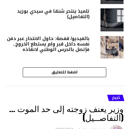
تلميذ ينتحر شنقا في سيدي بوزيد
(التفاصيل)
بالفيديو/ قفصة: حاول الانتحار عبر دفن
نفسه داخل قبر ولم يستطع الخروج..
فإتصل بالحرس الوطني لانقاذه
اضغط للتعليق
أخبار
وزير يعنف زوجته إلى حد الموت …
(التفاصــيل)