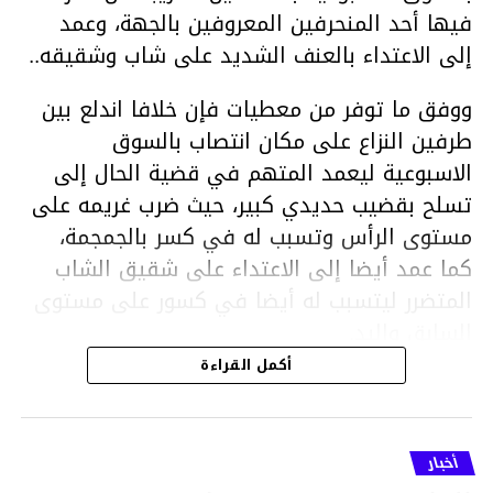
فيها أحد المنحرفين المعروفين بالجهة، وعمد
إلى الاعتداء بالعنف الشديد على شاب وشقيقه..
ووفق ما توفر من معطيات فإن خلافا اندلع بين
طرفين النزاع على مكان انتصاب بالسوق
الاسبوعية ليعمد المتهم في قضية الحال إلى
تسلح بقضيب حديدي كبير، حيث ضرب غريمه على
مستوى الرأس وتسبب له في كسر بالجمجمة،
كما عمد أيضا إلى الاعتداء على شقيق الشاب
المتضرر ليتسبب له أيضا في كسور على مستوى
السابق واليد.
هذا وقد تمكن أعوان مركز الأمن الوطني بحي
أكمل القراءة
هلال في توقيت قياسي من محاصرة المشتبه به
والقبض عليه وإحالته على التحقيق في خصوص
ما نُسبه إليه.
أخبار