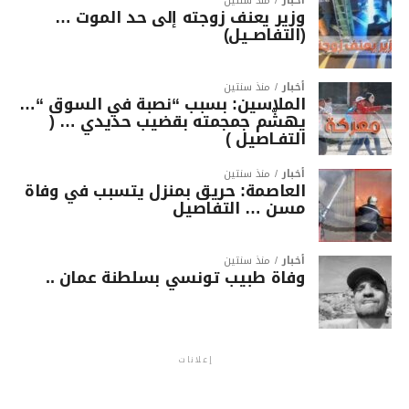
أخبار
منذ سنتين
وزير يعنف زوجته إلى حد الموت …
(التفاصــيل)
أخبار
منذ سنتين
الملاسين: بسبب “نصبة في السوق “…
يهشّم جمجمته بقضيب حديدي … (
التفـاصيل )
أخبار
منذ سنتين
العاصمة: حريق بمنزل يتسبب في وفاة
مسن … التفاصيل
أخبار
منذ سنتين
وفاة طبيب تونسي بسلطنة عمان ..
إعلانات