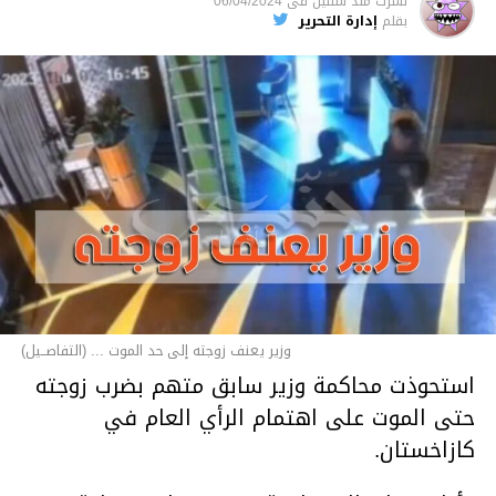
نشرت
منذ سنتين
فى
06/04/2024
بقلم
إدارة التحرير
وزير يعنف زوجته إلى حد الموت ... (التفاصــيل)
استحوذت محاكمة وزير سابق متهم بضرب زوجته
حتى الموت على اهتمام الرأي العام في
كازاخستان.