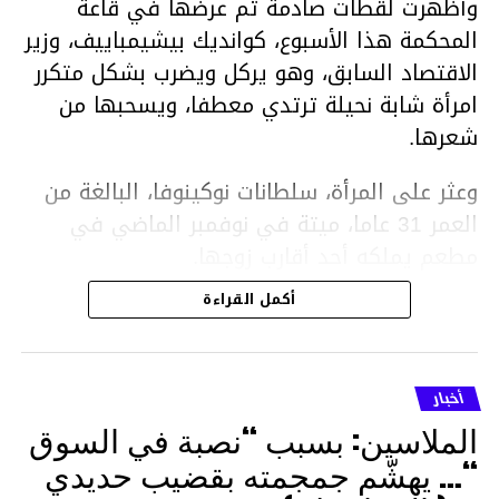
وأظهرت لقطات صادمة تم عرضها في قاعة
المحكمة هذا الأسبوع، كوانديك بيشيمباييف، وزير
الاقتصاد السابق، وهو يركل ويضرب بشكل متكرر
امرأة شابة نحيلة ترتدي معطفا، ويسحبها من
شعرها.
وعثر على المرأة، سلطانات نوكينوفا، البالغة من
العمر 31 عاما، ميتة في نوفمبر الماضي في
مطعم يملكه أحد أقارب زوجها.
أكمل القراءة
ووفقا لتقرير الطبيب الشرعي، توفيت نوكينوفا
متأثرة بصدمة في الدماغ، وكانت إحدى عظام
أنفها مكسورة وكانت هناك كدمات متعددة على
أخبار
وجهها ورأسها وذراعيها ويديها.
الملاسين: بسبب “نصبة في السوق
ويواجه بيشيمباييف (43 عاما) اتهامات بالتعذيب
“… يهشّم جمجمته بقضيب حديدي
والقتل باستخدام العنف الشديد ويواجه عقوبة