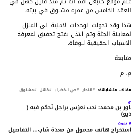
علم موقع حنبعل أفم انه تم منذ قليل كهل في
العقد الخامس من عمره مشنوق في بيته.
هذا وقد تحولت الوحدات الامنية الى المنزل
لمعاينة الجثة وتم الاذن بفتح تحقيق لمعرفة
الاسباب الحقيقية للوفاة.
متابعة
م. م
مقالات متشابهة:
انتحار
حي الخضراء
كهل
مشنوق
لتالي
ساور بن محمد: نحب نعرّس براجل نُحكم فيه (
يديو)
لا تفوت
استخراج هاتف محمول من معدة شاب… التفاصيل