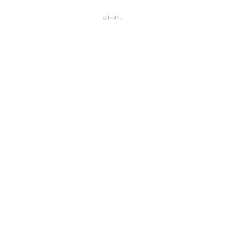
إعلانات
م.م