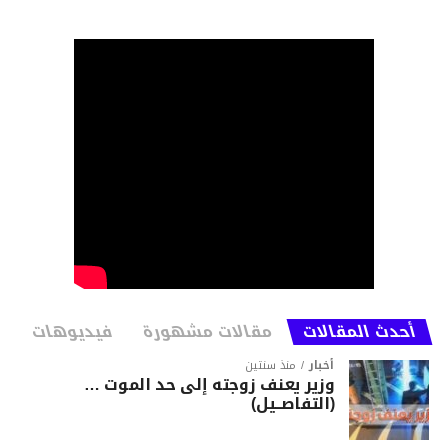
أحدث المقالات
مقالات مشهورة
فيديوهات
أخبار
منذ سنتين
وزير يعنف زوجته إلى حد الموت …
(التفاصــيل)