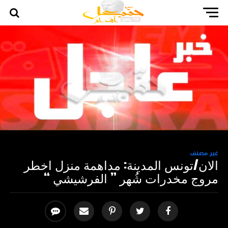
غير مصنف
الان/تونس المدينة: مداهمة منزل اخطر
مروج مخدرات شُهر ” الفرشيشي “