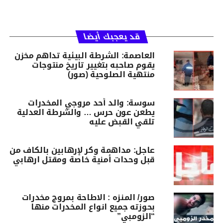
قد يعجبك أيضا
العاصمة: الشرطة البيئية تداهم مخزن
يقوم صاحبه بتغيير تاريخ منتوجات
منتهية الصلوحية (صور)
سوسة: والد أحد مروجي المخدرات
يطعن عون حرس … والشرطة العدلية
تلقي القبض عليه
عاجل: مداهمة وكر لإرهابين بالكاف من
قبل وحدات أمنية خاصة ومقتل ارهابي
صور/ المنزه : الاطاحة بمروج مخدرات
بحوزته جميع انواع المخدرات منها
“الزومبي”