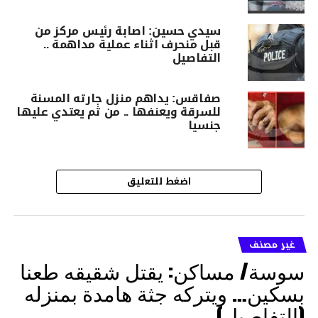
سيدي حسين: اصابة رئيس مركز من
قبل منحرف اثناء عملية مداهمة ..
التفاصيل
صفاقس: يداهم منزل جارته المسنة
للسرقة ويعنفها .. من ثم يعتدي عليها
جنسيا
اضغط للتعليق
غير مصنف
سوسة/ مساكن: يقتل شقيقه طعنا
بسكين… ويتركه جثة هامدة بمنزله
(التفاصيل)