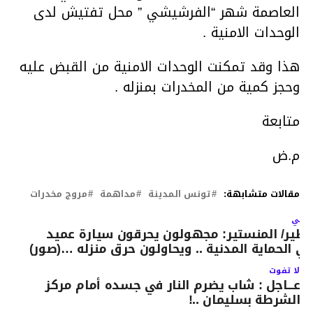
العاصمة شهر “الفرشيشي ” محل تفتيش لدى
الوحدات الامنية .
هذا وقد تمكنت الوحدات الامنية من القبض عليه
وحجز كمية من المخدرات بمنزله .
متابعة
م.ض
مقالات متشابهة:
تونس المدينة
مداهمة
مروج مخدرات
لتالي
طير/ المنستير: مجهولون يحرقون سيارة عميد
ي الحماية المدنية .. ويحاولون حرق منزله …(صور)
لا تفوت
عـــاجل : شاب يضرم النار في جسده أمام مركز
الشرطة بسليمان ..!