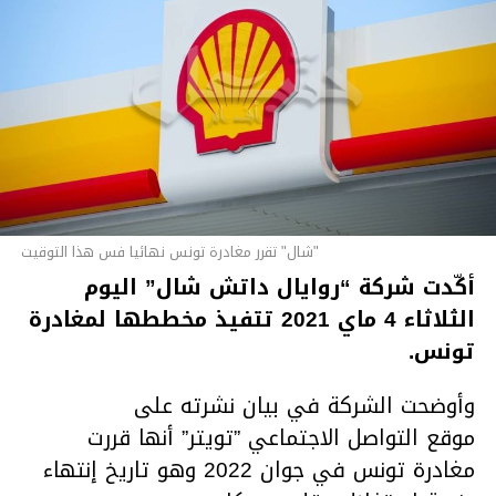
"شال" تقرر مغادرة تونس نهائيا فس هذا التوقيت
أكّدت شركة “روايال داتش شال” اليوم
الثلاثاء 4 ماي 2021 تتفيذ مخططها لمغادرة
تونس.
وأوضحت الشركة في بيان نشرته على
موقع التواصل الاجتماعي ”تويتر” أنها قررت
مغادرة تونس في جوان 2022 وهو تاريخ إنتهاء