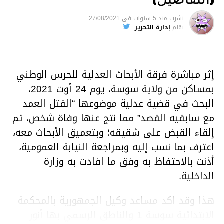
نشرت
منذ 5 سنوات
فى
27/08/2021
بقلم
إدارة التحرير
إثر مباشرة فرقة الأبحاث العدلية للحرس الوطني
بمساكن من ولاية سوسة، يوم 24 أوت 2021،
البحث في قضية عدلية موضوعها “القتل العمد
مع سابقيه القصد” مما نتج عنها وفاة شخص، تم
إلقاء القبض على شقيقه؛ وبتعميق الأبحاث معه،
اعترف بما نسب إليه وبمراجعة النيابة العمومية،
أذنت بالاحتفاظ به وفق ما افادت به وزارة
الداخلية.
هذا وقد اكد مساعد وكيل الجمهورية بالمحكمة
الابتدائية سوسة 1 والناطق الرسمي بها أنور