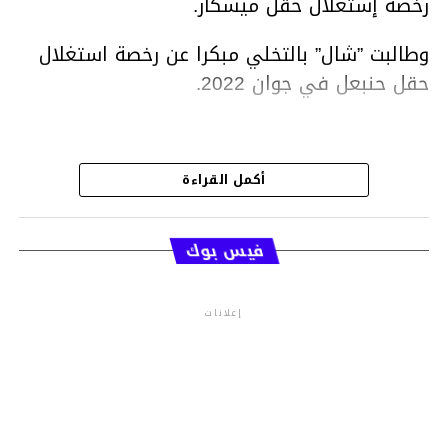
رخصة إستغلال حقل ميسكار.
وطالبت ”شال” بالتخلي مبكرا عن رخصة استغلال
حقل حنبعل في جوان 2022.
متابعة
أكمل القراءة
قسم الاخبـار
فيس بوك
إعلانات