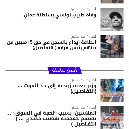
أخبار
منذ سنتين
وفاة طبيب تونسي بسلطنة عمان ..
أخبار
منذ سنتين
ابطاقة ايداع بالسجن في حق 5 امنيين من
بينهم رئيس فرقة ( التفاصيل)
أخبار عاجلة
أخبار
منذ سنتين
وزير يعنف زوجته إلى حد الموت …
(التفاصــيل)
أخبار
منذ سنتين
الملاسين: بسبب “نصبة في السوق “…
يهشّم جمجمته بقضيب حديدي … (
التفـاصيل )