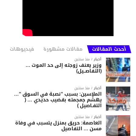
أحدث المقالات
مقالات مشهورة
فيديوهات
أخبار
منذ سنتين
وزير يعنف زوجته إلى حد الموت …
(التفاصــيل)
أخبار
منذ سنتين
الملاسين: بسبب “نصبة في السوق “…
يهشّم جمجمته بقضيب حديدي … (
التفـاصيل )
أخبار
منذ سنتين
العاصمة: حريق بمنزل يتسبب في وفاة
مسن … التفاصيل