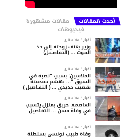
أحدث المقالات
مقالات مشهورة
فيديوهات
أخبار
منذ سنتين
وزير يعنف زوجته إلى حد
الموت … (التفاصــيل)
أخبار
منذ سنتين
الملاسين: بسبب “نصبة في
السوق “… يهشّم جمجمته
بقضيب حديدي … ( التفـاصيل )
أخبار
منذ سنتين
العاصمة: حريق بمنزل يتسبب
في وفاة مسن … التفاصيل
أخبار
منذ سنتين
وفاة طبيب تونسي بسلطنة