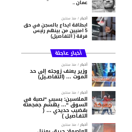
عمان ..
أخبار
منذ سنتين
ابطاقة ايداع بالسجن في حق
5 امنيين من بينهم رئيس
فرقة ( التفاصيل)
أخبار عاجلة
أخبار
منذ سنتين
وزير يعنف زوجته إلى حد
الموت … (التفاصــيل)
أخبار
منذ سنتين
الملاسين: بسبب “نصبة في
السوق “… يهشّم جمجمته
بقضيب حديدي … (
التفـاصيل )
أخبار
منذ سنتين
العاصمة: حريق بمنزل