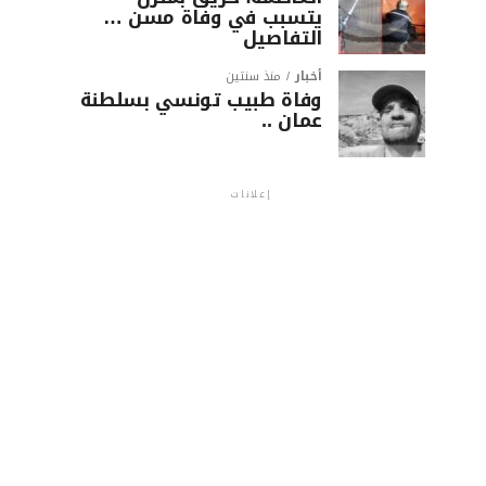
يتسبب في وفاة مسن …
التفاصيل
أخبار
منذ سنتين
وفاة طبيب تونسي بسلطنة
عمان ..
إعلانات