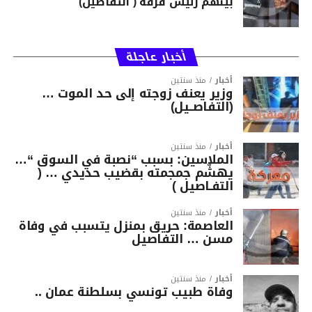
بينهم رئيس فرقة ( التفاصيل)
أخبار عاجلة
أخبار
منذ سنتين
وزير يعنف زوجته إلى حد الموت …
(التفاصــيل)
أخبار
منذ سنتين
الملاسين: بسبب “نصبة في السوق “…
يهشّم جمجمته بقضيب حديدي … (
التفـاصيل )
أخبار
منذ سنتين
العاصمة: حريق بمنزل يتسبب في وفاة
مسن … التفاصيل
أخبار
منذ سنتين
وفاة طبيب تونسي بسلطنة عمان ..