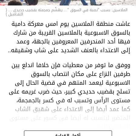
الملاسين: بسبب "نصبة في السوق "... يهشّم جمجمته بقضيب حديدي ... (
التفـاصيل )
عاشت منطقة الملاسين يوم امس معركة دامية
بالسوق الاسبوعية بالملاسين القريبة من شارك
فيها أحد المنحرفين المعروفين بالجهة، وعمد
إلى الاعتداء بالعنف الشديد على شاب وشقيقه..
ووفق ما توفر من معطيات فإن خلافا اندلع بين
طرفين النزاع على مكان انتصاب بالسوق
الاسبوعية ليعمد المتهم في قضية الحال إلى
تسلح بقضيب حديدي كبير، حيث ضرب غريمه على
مستوى الرأس وتسبب له في كسر بالجمجمة،
كما عمد أيضا إلى الاعتداء على شقيق الشاب
المتضرر ليتسبب له أيضا في كسور على مستوى
السابق واليد.
هذا وقد تمكن أعوان مركز الأمن الوطني بحي
أكمل القراءة