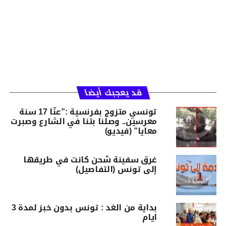
قد يعجبك أيضا
تونسي متزوج بفرنسية :”عنّا 17 سنة
معرسين.. وصلنا بتنا في الشارع وصبرت
معايا” (فيديو)
غرق سفينة شحن كانت في طريقها
إلى تونس (التفاصيل)
بداية من الغد : تونس بدون خبز لمدة 3
ايام