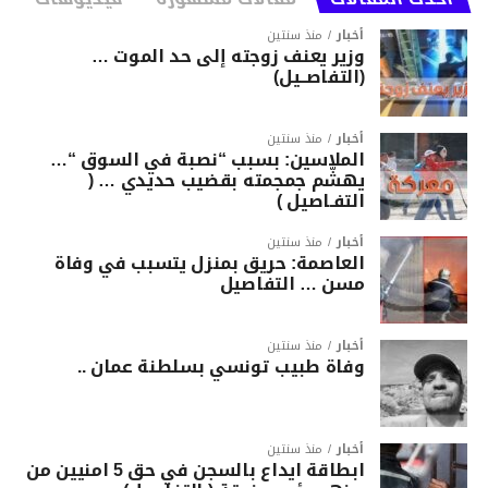
أخبار
منذ سنتين
وزير يعنف زوجته إلى حد الموت …
(التفاصــيل)
أخبار
منذ سنتين
الملاسين: بسبب “نصبة في السوق “…
يهشّم جمجمته بقضيب حديدي … (
التفـاصيل )
أخبار
منذ سنتين
العاصمة: حريق بمنزل يتسبب في وفاة
مسن … التفاصيل
أخبار
منذ سنتين
وفاة طبيب تونسي بسلطنة عمان ..
أخبار
منذ سنتين
ابطاقة ايداع بالسجن في حق 5 امنيين من