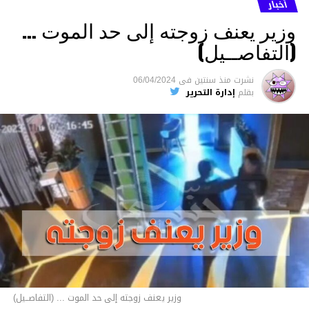
أخبار
وزير يعنف زوجته إلى حد الموت …
(التفاصــيل)
نشرت
منذ سنتين
فى
06/04/2024
بقلم
إدارة التحرير
وزير يعنف زوجته إلى حد الموت ... (التفاصــيل)