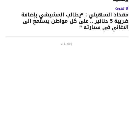
لا تفوت
مقداد السهيلي : “يطالب المشيشي بإضافة
ضريبة 5 دنانير .. على كل مواطن يستمع الى
الاغاني في سيارته “
إعلانات