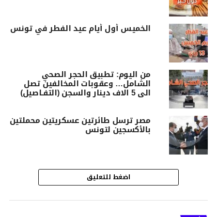
الخميس أول أيام عيد الفطر في تونس
من اليوم: تطبيق الحجر الصحي
الشامل… وعقوبات المخالفين تصل
الى 5 الاف دينار والسجن (التفـاصيل)
مصر ترسل طائرتين عسكريتين محملتين
بالأكسجين لتونس
اضغط للتعليق