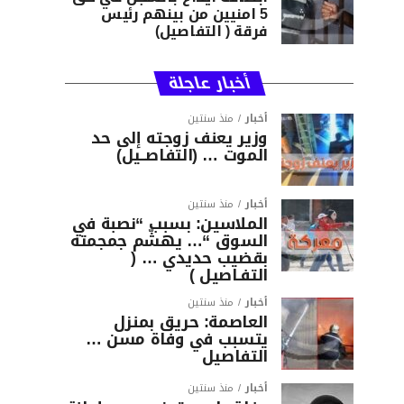
5 امنيين من بينهم رئيس
فرقة ( التفاصيل)
أخبار عاجلة
أخبار
منذ سنتين
وزير يعنف زوجته إلى حد
الموت … (التفاصــيل)
أخبار
منذ سنتين
الملاسين: بسبب “نصبة في
السوق “… يهشّم جمجمته
بقضيب حديدي … (
التفـاصيل )
أخبار
منذ سنتين
العاصمة: حريق بمنزل
يتسبب في وفاة مسن …
التفاصيل
أخبار
منذ سنتين