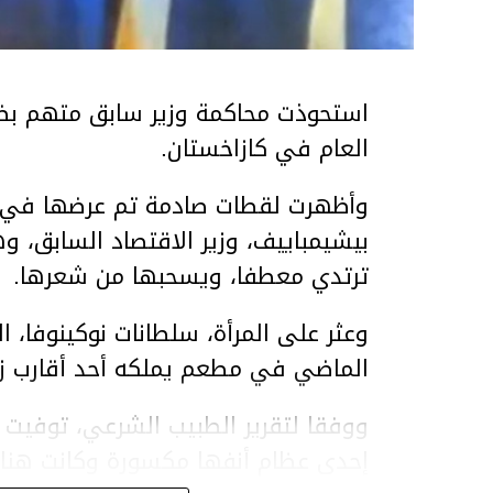
استحوذت محاكمة وزير سابق متهم بضر
العام في كازاخستان.
وأظهرت لقطات صادمة تم عرضها في ق
بيشيمباييف، وزير الاقتصاد السابق، و
ترتدي معطفا، ويسحبها من شعرها.
الماضي في مطعم يملكه أحد أقارب ز
ووفقا لتقرير الطبيب الشرعي، توفيت ن
إحدى عظام أنفها مكسورة وكانت هن