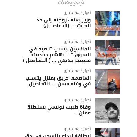
فيديوهات
أخبار
منذ سنتين
وزير يعنف زوجته إلى حد
الموت … (التفاصــيل)
أخبار
منذ سنتين
الملاسين: بسبب “نصبة في
السوق “… يهشّم جمجمته
بقضيب حديدي … ( التفـاصيل )
أخبار
منذ سنتين
العاصمة: حريق بمنزل يتسبب
في وفاة مسن … التفاصيل
أخبار
منذ سنتين
وفاة طبيب تونسي بسلطنة
عمان ..
أخبار
منذ سنتين
ابطاقة ايداع بالسجن في حق