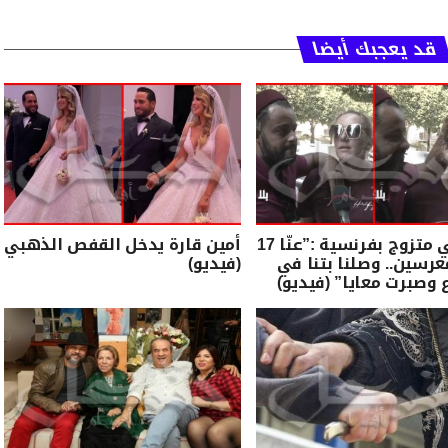
قد يعجبك أيضا
تونسي متزوج بفرنسية :”عنّا 17
أمين قارة يدخل القفص الذهبي
رسين.. وصلنا بتنا في
(فيديو)
 وصبرت معايا” (فيديو)