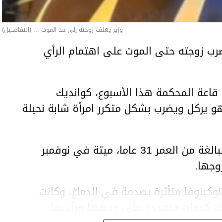
وزير يعنف زوجته إلى حد الموت ... (التفاصــيل)
ب زوجته حتى الموت على اهتمام الرأي
اعة المحكمة هذا الأسبوع، كوانديك
هو يركل ويضرب بشكل متكرر امرأة شابة نحيلة
وعثر على المرأة، سلطانات نوكينوفا، البالغة من العمر 31 عاما، ميتة في نوفمبر
وجها.
وكينوفا متأثرة بصدمة في الدماغ، وكانت
اك كدمات متعددة على وجهها ورأسها