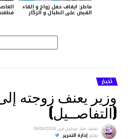
ماطر: ‏ايقاف ‏حفل ‏زواج ‏و ‏القاء
العاصم
القبض ‏على الطبال ‏و ‏الزكًار
فطعنها
أخبار
وزير يعنف زوجته إل
(التفاصــيل)
نشرت
منذ سنتين
فى
06/04/2024
بقلم
إدارة التحرير