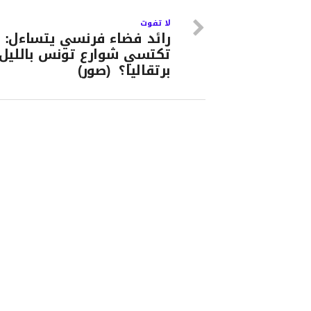
لا تفوت
رائد فضاء فرنسي يتساءل: ل
تكتسي شوارع تونس بالليل ل
برتقاليا؟ (صور)