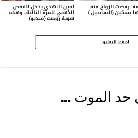
ة: رفضت الزواج منه ..
لمين النهدي يدخل القفص
 بسكين (التفاصيل )
الذهبي للمرّة الثالثة.. وهذه
هوية زوجته (فيديو)
اضغط للتعليق
ى حد الموت …