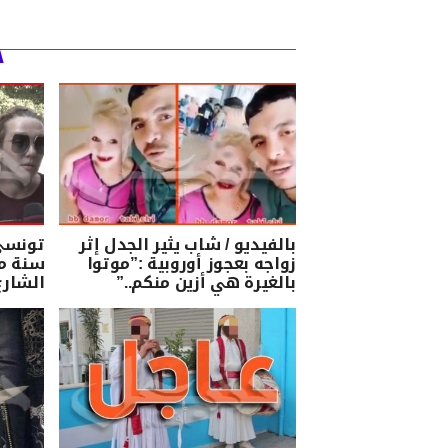
بالفيديو / شاب يثير الجدل إثر
زواجه بعجوز أوروبية :”موتوا
سنة مع
بالغيرة هي أزين منكم..”
الشارع