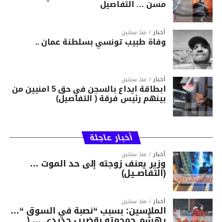
مسن … التفاصيل
أخبار
منذ سنتين
وفاة طبيب تونسي بسلطنة عمان ..
أخبار
منذ سنتين
ابطاقة ايداع بالسجن في حق 5 امنيين من
بينهم رئيس فرقة ( التفاصيل)
أخبار عاجلة
أخبار
منذ سنتين
وزير يعنف زوجته إلى حد الموت …
(التفاصــيل)
أخبار
منذ سنتين
الملاسين: بسبب “نصبة في السوق “…
يهشّم جمجمته بقضيب حديدي … (