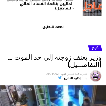
الحاليين بتهمة الفساد المالي
(التفاصيل)
اضغط للتعليق
أخبار
وزير يعنف زوجته إلى حد الموت …
(التفاصــيل)
نشرت
منذ سنتين
فى
06/04/2024
بقلم
إدارة التحرير