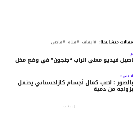
مقالات متشابهة:
ايقاف
فتاة
قاضي
لتالي
فاصيل فيديو مغني الراب “جنجون” في وضع مخل
.
لا تفوت
بالصور : لاعب كمال أجسام كازاخستاني يحتفل
بزواجه من دمية
إعلانات