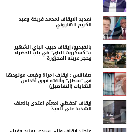
تمديد الايقاف لمحمد فريخة وعبد
الكريم الهاروني
بالفيديو/ إيقاف حبيب الباي الشهير
ب”كسكروت الباي” في باب الخضراء
وحجز عربته المجرورة
صفاقس : ايقاف امراة وضعت مولودها
في ”سطل” وألقته فوق أكداس
النفايات (التفاصيل)
إيقاف تحفظي لمعلّم اعتدى بالعنف
الشديد على تلميذ
عاجل: ايقاف والي سيدي بوزيد وقبلي