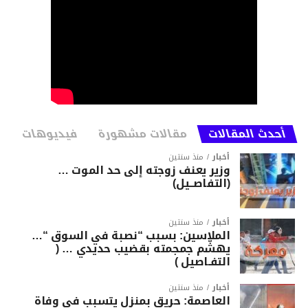
أحدث المقالات
مقالات مشهورة
فيديوهات
أخبار
منذ سنتين
وزير يعنف زوجته إلى حد الموت …
(التفاصــيل)
أخبار
منذ سنتين
الملاسين: بسبب “نصبة في السوق “…
يهشّم جمجمته بقضيب حديدي … (
التفـاصيل )
أخبار
منذ سنتين
العاصمة: حريق بمنزل يتسبب في وفاة