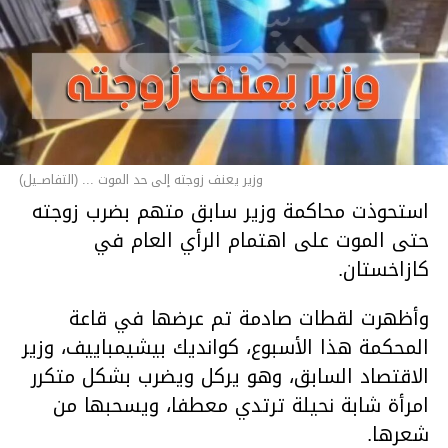
وزير يعنف زوجته إلى حد الموت ... (التفاصــيل)
استحوذت محاكمة وزير سابق متهم بضرب زوجته
حتى الموت على اهتمام الرأي العام في
كازاخستان.
وأظهرت لقطات صادمة تم عرضها في قاعة
المحكمة هذا الأسبوع، كوانديك بيشيمباييف، وزير
الاقتصاد السابق، وهو يركل ويضرب بشكل متكرر
امرأة شابة نحيلة ترتدي معطفا، ويسحبها من
شعرها.