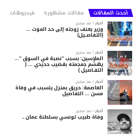
أحدث المقالات
مقالات مشهورة
فيديوهات
أخبار
منذ سنتين
وزير يعنف زوجته إلى حد الموت …
(التفاصــيل)
أخبار
منذ سنتين
الملاسين: بسبب “نصبة في السوق “…
يهشّم جمجمته بقضيب حديدي … (
التفـاصيل )
أخبار
منذ سنتين
العاصمة: حريق بمنزل يتسبب في وفاة
مسن … التفاصيل
أخبار
منذ سنتين
وفاة طبيب تونسي بسلطنة عمان ..