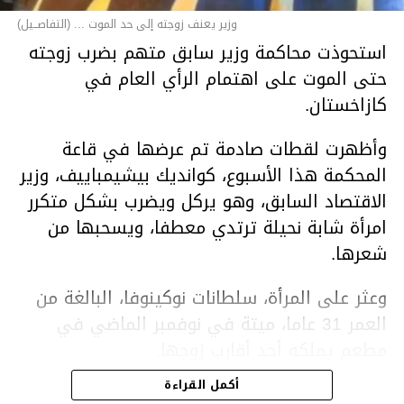
وزير يعنف زوجته إلى حد الموت ... (التفاصــيل)
استحوذت محاكمة وزير سابق متهم بضرب زوجته
حتى الموت على اهتمام الرأي العام في
كازاخستان.
وأظهرت لقطات صادمة تم عرضها في قاعة
المحكمة هذا الأسبوع، كوانديك بيشيمباييف، وزير
الاقتصاد السابق، وهو يركل ويضرب بشكل متكرر
امرأة شابة نحيلة ترتدي معطفا، ويسحبها من
شعرها.
وعثر على المرأة، سلطانات نوكينوفا، البالغة من
العمر 31 عاما، ميتة في نوفمبر الماضي في
مطعم يملكه أحد أقارب زوجها.
أكمل القراءة
ووفقا لتقرير الطبيب الشرعي، توفيت نوكينوفا