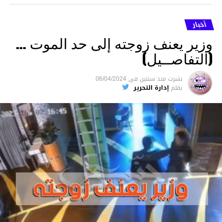
أخبار
وزير يعنف زوجته إلى حد الموت …
(التفاصــيل)
نشرت
منذ سنتين
فى
06/04/2024
بقلم
إدارة التحرير