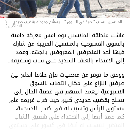
الملاسين: بسبب "نصبة في السوق "... يهشّم جمجمته بقضيب حديدي ... (
التفـاصيل )
عاشت منطقة الملاسين يوم امس معركة دامية
بالسوق الاسبوعية بالملاسين القريبة من شارك
فيها أحد المنحرفين المعروفين بالجهة، وعمد
إلى الاعتداء بالعنف الشديد على شاب وشقيقه..
ووفق ما توفر من معطيات فإن خلافا اندلع بين
طرفين النزاع على مكان انتصاب بالسوق
الاسبوعية ليعمد المتهم في قضية الحال إلى
تسلح بقضيب حديدي كبير، حيث ضرب غريمه على
مستوى الرأس وتسبب له في كسر بالجمجمة،
كما عمد أيضا إلى الاعتداء على شقيق الشاب
المتضرر ليتسبب له أيضا في كسور على مستوى