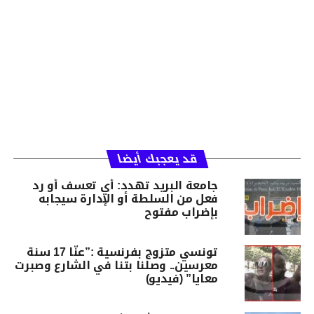
قد يعجبك أيضا
جامعة البريد تهدد: أي تعسف أو رد
فعل من السلطة أو الإدارة سيجابه
بإضراب مفتوح
تونسي متزوج بفرنسية :”عنّا 17 سنة
معرسين.. وصلنا بتنا في الشارع وصبرت
معايا” (فيديو)