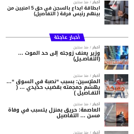
أخبار
منذ سنتين
ابطاقة ايداع بالسجن في حق 5 امنيين من
بينهم رئيس فرقة ( التفاصيل)
أخبار عاجلة
أخبار
منذ سنتين
وزير يعنف زوجته إلى حد الموت …
(التفاصــيل)
أخبار
منذ سنتين
الملاسين: بسبب “نصبة في السوق “…
يهشّم جمجمته بقضيب حديدي … (
التفـاصيل )
أخبار
منذ سنتين
العاصمة: حريق بمنزل يتسبب في وفاة
مسن … التفاصيل
أخبار
منذ سنتين