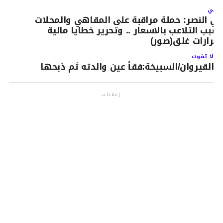
لتالي
ي النصر: حملة مراقبة على المقاهي والمحلات
سبب التلاعب بالاسعار .. وتحرير خطايا مالية
قرارات غلق(صور)
لا تفوت
القيروان/السبيخة:فقأ عين والدته ثم ذبحها
إعلانات