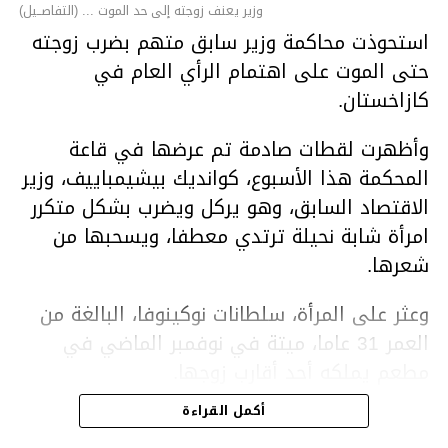
وزير يعنف زوجته إلى حد الموت ... (التفاصــيل)
استحوذت محاكمة وزير سابق متهم بضرب زوجته
حتى الموت على اهتمام الرأي العام في
كازاخستان.
وأظهرت لقطات صادمة تم عرضها في قاعة
المحكمة هذا الأسبوع، كوانديك بيشيمباييف، وزير
الاقتصاد السابق، وهو يركل ويضرب بشكل متكرر
امرأة شابة نحيلة ترتدي معطفا، ويسحبها من
شعرها.
وعثر على المرأة، سلطانات نوكينوفا، البالغة من
العمر 31 عاما، ميتة في نوفمبر الماضي في
مطعم يملكه أحد أقارب زوجها.
أكمل القراءة
ووفقا لتقرير الطبيب الشرعي، توفيت نوكينوفا