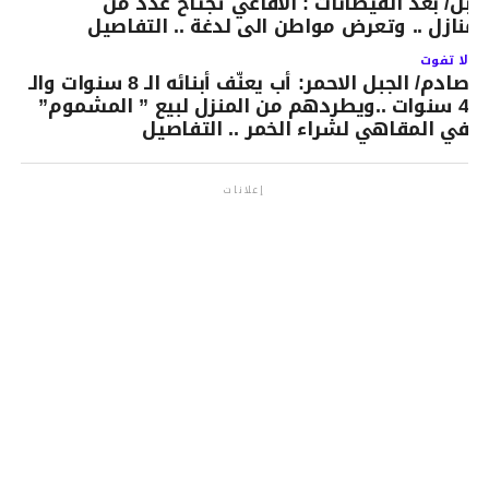
ــابل/ بعد الفيضانات : الافاعي تجتاح عدد من
لمنازل .. وتعرض مواطن الى لدغة .. التفاصيل
لا تفوت
صادم/ الجبل الاحمر: أب يعنّف أبنائه الـ 8 سنوات والـ
4 سنوات ..ويطردهم من المنزل لبيع ” المشموم”
في المقاهي لشراء الخمر .. التفاصيل
إعلانات