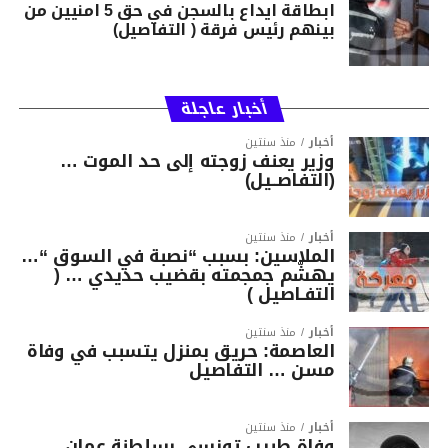
ابطاقة ايداع بالسجن في حق 5 امنيين من
بينهم رئيس فرقة ( التفاصيل)
أخبار عاجلة
أخبار
منذ سنتين
وزير يعنف زوجته إلى حد الموت …
(التفاصــيل)
أخبار
منذ سنتين
الملاسين: بسبب “نصبة في السوق “…
يهشّم جمجمته بقضيب حديدي … (
التفـاصيل )
أخبار
منذ سنتين
العاصمة: حريق بمنزل يتسبب في وفاة
مسن … التفاصيل
أخبار
منذ سنتين
وفاة طبيب تونسي بسلطنة عمان ..