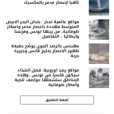
تأهبا لإعصار مدمر بالمكسيك
مواقع عالمية تحذر : بلدان البحر الابيض
المتوسط مهددة باعصار مدمر وامطار
طوفانية.. من بينها تونس وفرنسا
وايطاليا .. التفاصيل
مهندس بالرصد الجوي يوضّح حقيقة
ظهور الاعصار بخليج قابس وجزيرة
جربة
مواقع رصد اوروبية: فصل الشتاء
سيكون قاسيا في تونس ..وهذه
المناطق ستشملها عواصف ثلجية
وأمطار طوفانية
اضغط للتعليق