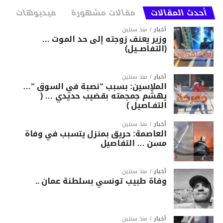
أحدث المقالات
مقالات مشهورة
فيديوهات
أخبار
منذ سنتين
وزير يعنف زوجته إلى حد الموت …
(التفاصــيل)
أخبار
منذ سنتين
الملاسين: بسبب “نصبة في السوق “…
يهشّم جمجمته بقضيب حديدي … (
التفـاصيل )
أخبار
منذ سنتين
العاصمة: حريق بمنزل يتسبب في وفاة
مسن … التفاصيل
أخبار
منذ سنتين
وفاة طبيب تونسي بسلطنة عمان ..
أخبار
منذ سنتين