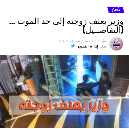
أخبار
وزير يعنف زوجته إلى حد الموت …
(التفاصــيل)
نشرت
منذ سنتين
فى
06/04/2024
بقلم
إدارة التحرير