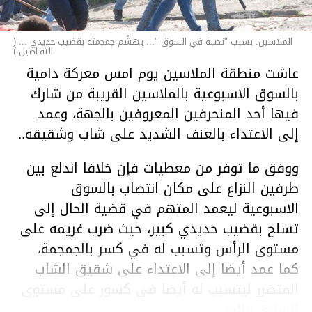
الملاسين: بسبب "نصبة في السوق "... يهشّم جمجمته بقضيب حديدي ... (
التفـاصيل )
عاشت منطقة الملاسين يوم امس معركة دامية
بالسوق الاسبوعية بالملاسين القريبة من شارك
فيها أحد المنحرفين المعروفين بالجهة، وعمد
إلى الاعتداء بالعنف الشديد على شاب وشقيقه..
ووفق ما توفر من معطيات فإن خلافا اندلع بين
طرفين النزاع على مكان انتصاب بالسوق
الاسبوعية ليعمد المتهم في قضية الحال إلى
تسلح بقضيب حديدي كبير، حيث ضرب غريمه على
مستوى الرأس وتسبب له في كسر بالجمجمة،
كما عمد أيضا إلى الاعتداء على شقيق الشاب
المتضرر ليتسبب له أيضا في كسور على مستوى
السابق واليد.