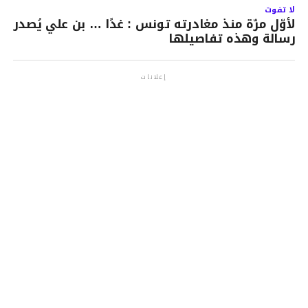
لا تفوت
لأوّل مرّة منذ مغادرته تونس : غدًا … بن علي يُصدر
رسالة وهذه تفاصيلها
إعلانات