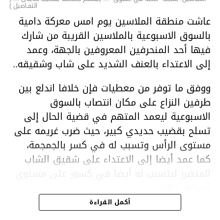
التفـاصيل )
عاشت منطقة الملاسين يوم امس معركة دامية
بالسوق الاسبوعية بالملاسين القريبة من شارك
فيها أحد المنحرفين المعروفين بالجهة، وعمد
إلى الاعتداء بالعنف الشديد على شاب وشقيقه..
ووفق ما توفر من معطيات فإن خلافا اندلع بين
طرفين النزاع على مكان انتصاب بالسوق
الاسبوعية ليعمد المتهم في قضية الحال إلى
تسلح بقضيب حديدي كبير، حيث ضرب غريمه على
مستوى الرأس وتسبب له في كسر بالجمجمة،
كما عمد أيضا إلى الاعتداء على شقيق الشاب
المتضرر ليتسبب له أيضا في كسور على مستوى
السابق واليد.
هذا وقد تمكن أعوان مركز الأمن الوطني بحي
أكمل القراءة
هلال في توقيت قياسي من محاصرة المشتبه به