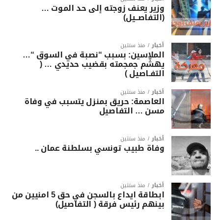
وزير يعنف زوجته إلى حد الموت …
(التفاصــيل)
أخبار
منذ سنتين
الملاسين: بسبب “نصبة في السوق “…
يهشّم جمجمته بقضيب حديدي … (
التفـاصيل )
أخبار
منذ سنتين
العاصمة: حريق بمنزل يتسبب في وفاة
مسن … التفاصيل
أخبار
منذ سنتين
وفاة طبيب تونسي بسلطنة عمان ..
أخبار
منذ سنتين
ابطاقة ايداع بالسجن في حق 5 امنيين من
بينهم رئيس فرقة ( التفاصيل)