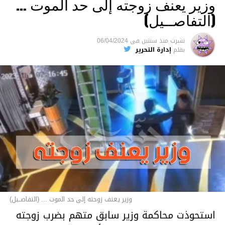
وزير يعنف زوجته إلى حد الموت …
(التفاصــيل)
نشرت
منذ سنتين
فى
06/04/2024
بقلم
إدارة التحرير
وزير يعنف زوجته إلى حد الموت ... (التفاصــيل)
استحوذت محاكمة وزير سابق متهم بضرب زوجته