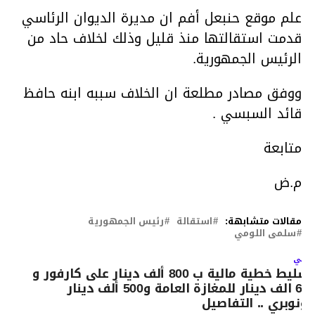
علم موقع حنبعل أفم ان مديرة الديوان الرئاسي
قدمت استقالتها منذ قليل وذلك لخلاف حاد من
الرئيس الجمهورية.
ووفق مصادر مطلعة ان الخلاف سببه ابنه حافظ
قائد السبسي .
متابعة
م.ض
مقالات متشابهة:
استقالة
رئيس الجمهورية
سلمى اللومي
لتالي
تسليط خطية مالية ب 800 ألف دينار على كارفور و
600 الف دينار للمغازة العامة و500 ألف دينار
ونوبري .. التفاصيل