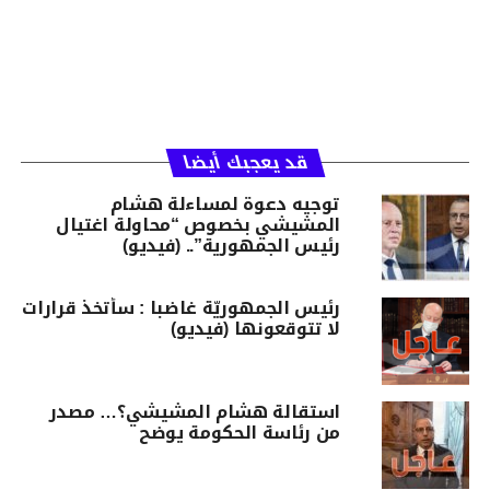
قد يعجبك أيضا
توجيه دعوة لمساءلة هشام
المشيشي بخصوص “محاولة اغتيال
رئيس الجمهورية”.. (فيديو)
رئيس الجمهوريّة غاضبا : سأتخذ قرارات
لا تتوقعونها (فيديو)
استقالة هشام المشيشي؟… مصدر
من رئاسة الحكومة يوضح