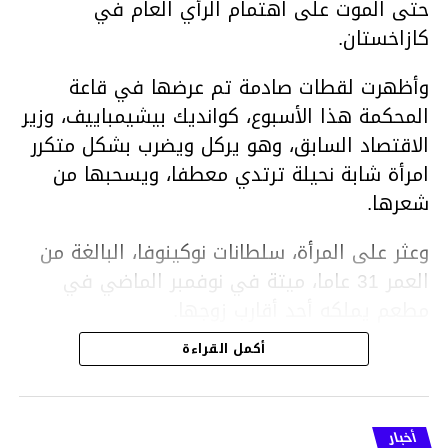
حتى الموت على اهتمام الرأي العام في
كازاخستان.
وأظهرت لقطات صادمة تم عرضها في قاعة
المحكمة هذا الأسبوع، كوانديك بيشيمباييف، وزير
الاقتصاد السابق، وهو يركل ويضرب بشكل متكرر
امرأة شابة نحيلة ترتدي معطفا، ويسحبها من
شعرها.
وعثر على المرأة، سلطانات نوكينوفا، البالغة من
العمر 31 عاما، ميتة في نوفمبر الماضي في
مطعم يملكه أحد أقارب زوجها.
أكمل القراءة
ووفقا لتقرير الطبيب الشرعي، توفيت نوكينوفا
متأثرة بصدمة في الدماغ، وكانت إحدى عظام
أنفها مكسورة وكانت هناك كدمات متعددة على
أخبار
وجهها ورأسها وذراعيها ويديها.