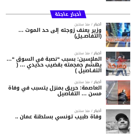
أخبار عاجلة
أخبار
منذ سنتين
وزير يعنف زوجته إلى حد الموت …
(التفاصــيل)
أخبار
منذ سنتين
الملاسين: بسبب “نصبة في السوق “…
يهشّم جمجمته بقضيب حديدي … (
التفـاصيل )
أخبار
منذ سنتين
العاصمة: حريق بمنزل يتسبب في وفاة
مسن … التفاصيل
أخبار
منذ سنتين
وفاة طبيب تونسي بسلطنة عمان ..