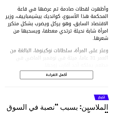
وأظهرت لقطات صادمة تم عرضها في قاعة
المحكمة هذا الأسبوع، كوانديك بيشيمباييف، وزير
الاقتصاد السابق، وهو يركل ويضرب بشكل متكرر
امرأة شابة نحيلة ترتدي معطفا، ويسحبها من
شعرها.
وعثر على المرأة، سلطانات نوكينوفا، البالغة من
العمر 31 عاما، ميتة في نوفمبر الماضي في
مطعم يملكه أحد أقارب زوجها.
أكمل القراءة
ووفقا لتقرير الطبيب الشرعي، توفيت نوكينوفا
متأثرة بصدمة في الدماغ، وكانت إحدى عظام
أنفها مكسورة وكانت هناك كدمات متعددة على
أخبار
وجهها ورأسها وذراعيها ويديها.
الملاسين: بسبب “نصبة في السوق
ويواجه بيشيمباييف (43 عاما) اتهامات بالتعذيب