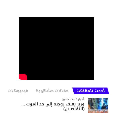
أحدث المقالات
مقالات مشهورة
فيديوهات
أخبار
منذ سنتين
وزير يعنف زوجته إلى حد الموت …
(التفاصــيل)