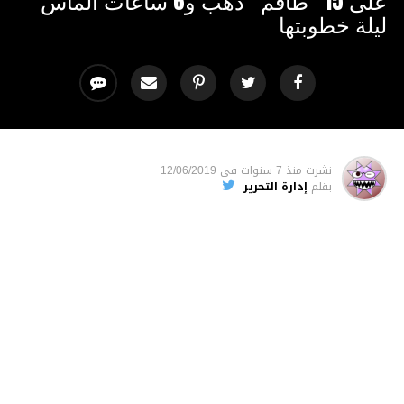
على 15 “طاقم” ذهب و6 ساعات ألماس
ليلة خطوبتها
نشرت
منذ 7 سنوات
فى
12/06/2019
بقلم
إدارة التحرير