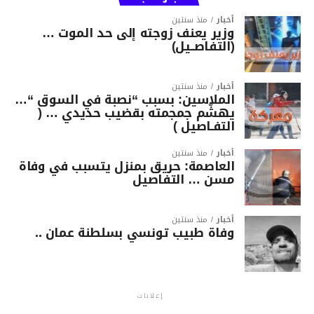
أخبار
منذ سنتين
وزير يعنف زوجته إلى حد الموت …
(التفاصــيل)
أخبار
منذ سنتين
الملاسين: بسبب “نصبة في السوق “…
يهشّم جمجمته بقضيب حديدي … (
التفـاصيل )
أخبار
منذ سنتين
العاصمة: حريق بمنزل يتسبب في وفاة
مسن … التفاصيل
أخبار
منذ سنتين
وفاة طبيب تونسي بسلطنة عمان ..
إعلانات