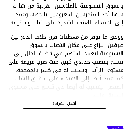
بالسوق الاسبوعية بالملاسين القريبة من شارك
فيها أحد المنحرفين المعروفين بالجهة، وعمد
إلى الاعتداء بالعنف الشديد على شاب وشقيقه..
ووفق ما توفر من معطيات فإن خلافا اندلع بين
طرفين النزاع على مكان انتصاب بالسوق
الاسبوعية ليعمد المتهم في قضية الحال إلى
تسلح بقضيب حديدي كبير، حيث ضرب غريمه على
مستوى الرأس وتسبب له في كسر بالجمجمة،
كما عمد أيضا إلى الاعتداء على شقيق الشاب
المتضرر ليتسبب له أيضا في كسور على مستوى
السابق واليد.
هذا وقد تمكن أعوان مركز الأمن الوطني بحي
أكمل القراءة
هلال في توقيت قياسي من محاصرة المشتبه به
والقبض عليه وإحالته على التحقيق في خصوص
ما نُسبه إليه.