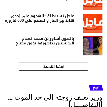
عاجل / سبيطلة : الهجوم على إحدى
نقاط بيع الغاز والسطو على 600 قارورة
بالصور/ أساور بن محمد تصدم
التونسيين بظهورها بدون مكياج
اضغط للتعليق
أخبار
وزير يعنف زوجته إلى حد الموت …
(التفاصــيل)