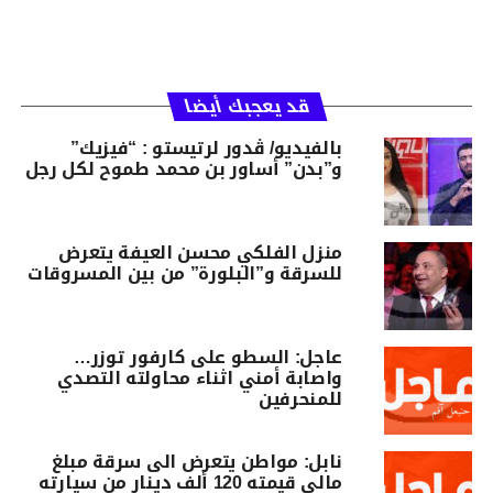
قد يعجبك أيضا
بالفيديو/ ڨدور لرتيستو : “فيزيك”
و”بدن” أساور بن محمد طموح لكل رجل
منزل الفلكي محسن العيفة يتعرض
للسرقة و”البلورة” من بين المسروقات
عاجل: السطو على كارفور توزر…
واصابة أمني اثناء محاولته التصدي
للمنحرفين
نابل: مواطن يتعرض الى سرقة مبلغ
مالي قيمته 120 ألف دينار من سيارته