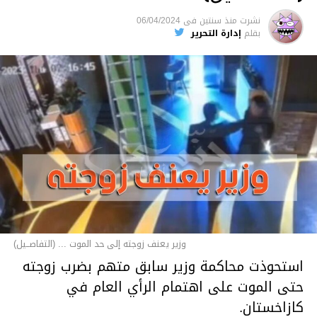
نشرت
منذ سنتين
فى
06/04/2024
بقلم
إدارة التحرير
وزير يعنف زوجته إلى حد الموت ... (التفاصــيل)
استحوذت محاكمة وزير سابق متهم بضرب زوجته
حتى الموت على اهتمام الرأي العام في
كازاخستان.