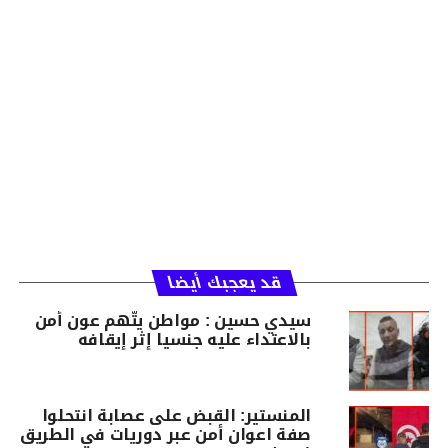
قد يعجبك أيضا
سيدي حسين : مواطن يتّهم عون أمن
بالاعتداء عليه جنسيا إثر إيقافه
المنستير: القبض على عصابة انتحلوا
صفة اعوان أمن عبر دوريات في الطريق