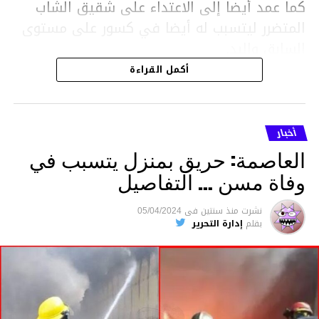
كما عمد أيضا إلى الاعتداء على شقيق الشاب
المتضرر ليتسبب له أيضا في كسور على مستوى
السابق واليد.
هذا وقد تمكن أعوان مركز الأمن الوطني بحي
أكمل القراءة
هلال في توقيت قياسي من محاصرة المشتبه به
والقبض عليه وإحالته على التحقيق في خصوص
ما نُسبه إليه.
أخبار
العاصمة: حريق بمنزل يتسبب في
وفاة مسن … التفاصيل
متابعة
نشرت
منذ سنتين
فى
05/04/2024
بقلم
إدارة التحرير
قسم الاخبار