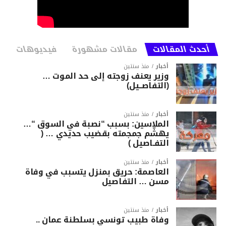
أحدث المقالات
مقالات مشهورة
فيديوهات
أخبار
منذ سنتين
وزير يعنف زوجته إلى حد الموت …
(التفاصــيل)
أخبار
منذ سنتين
الملاسين: بسبب “نصبة في السوق “…
يهشّم جمجمته بقضيب حديدي … (
التفـاصيل )
أخبار
منذ سنتين
العاصمة: حريق بمنزل يتسبب في وفاة
مسن … التفاصيل
أخبار
منذ سنتين
وفاة طبيب تونسي بسلطنة عمان ..