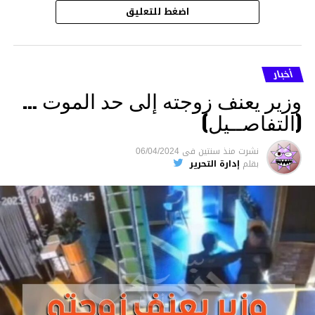
اضغط للتعليق
أخبار
وزير يعنف زوجته إلى حد الموت …
(التفاصــيل)
نشرت
منذ سنتين
فى
06/04/2024
بقلم
إدارة التحرير