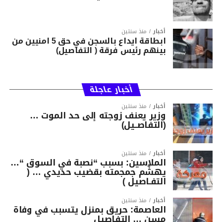
أخبار
منذ سنتين
ابطاقة ايداع بالسجن في حق 5 امنيين من
بينهم رئيس فرقة ( التفاصيل)
أخبار عاجلة
أخبار
منذ سنتين
وزير يعنف زوجته إلى حد الموت …
(التفاصــيل)
أخبار
منذ سنتين
الملاسين: بسبب “نصبة في السوق “…
يهشّم جمجمته بقضيب حديدي … (
التفـاصيل )
أخبار
منذ سنتين
العاصمة: حريق بمنزل يتسبب في وفاة
مسن … التفاصيل