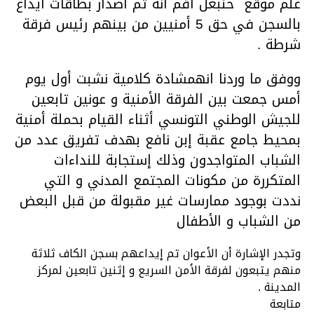
علم موقع حنبعل افم انه تم اصدار بطاقات ايداع
بالسجن في حق 5 أمنيين من بينهم رئيس فرقة
شرطة .
ووفق ما وردنا انهمشادة كلامية نشبت أول يوم
أمس جمعت بين الفرقة الأمنية و عونين تابعين
للجيش الوطني التونسي أثناء القيام بحملة أمنية
بمحيط جامع عقبة إبن نافع بهدف تفريق عدد من
الشباب المتواجدون وذلك إستجابة للنداءات
المتكررة من مكونات المجتمع المدني و التي
نددت بوجود ممارسات غير مقبولة من قبل البعض
من الشباب و الأطفال
وتجدر الإشارة أن الأعوان تم إيداعهم بسجن الكاف ثلاثة
منهم يتبعون لفرقة الأمن السريع و إثنين تابعين لمركز
المدينة .
متابعة