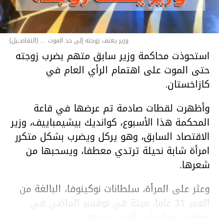
وزير يعنف زوجته إلى حد الموت ... (التفاصــيل)
استحوذت محاكمة وزير سابق متهم بضرب زوجته
حتى الموت على اهتمام الرأي العام في
كازاخستان.
وأظهرت لقطات صادمة تم عرضها في قاعة
المحكمة هذا الأسبوع، كوانديك بيشيمباييف، وزير
الاقتصاد السابق، وهو يركل ويضرب بشكل متكرر
امرأة شابة نحيلة ترتدي معطفا، ويسحبها من
شعرها.
وعثر على المرأة، سلطانات نوكينوفا، البالغة من
العمر 31 عاما، ميتة في نوفمبر الماضي في
مطعم يملكه أحد أقارب زوجها.