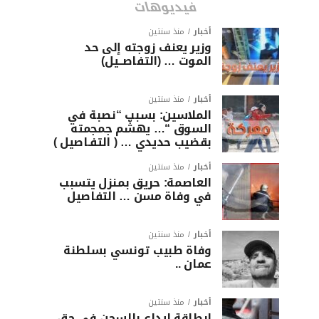
فيديوهات
أخبار
منذ سنتين
وزير يعنف زوجته إلى حد
الموت … (التفاصــيل)
أخبار
منذ سنتين
الملاسين: بسبب “نصبة في
السوق “… يهشّم جمجمته
بقضيب حديدي … ( التفـاصيل )
أخبار
منذ سنتين
العاصمة: حريق بمنزل يتسبب
في وفاة مسن … التفاصيل
أخبار
منذ سنتين
وفاة طبيب تونسي بسلطنة
عمان ..
أخبار
منذ سنتين
ابطاقة ايداع بالسجن في حق