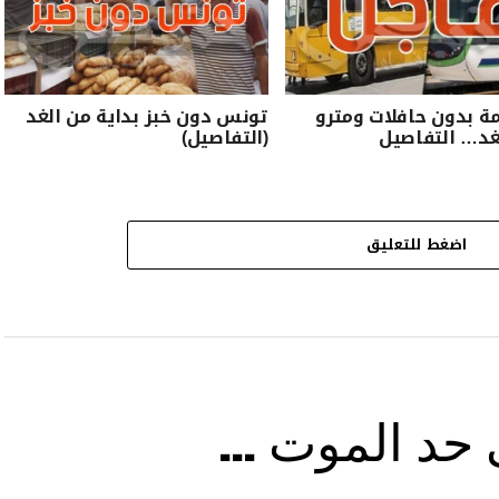
ة بدون حافلات ومترو
تونس دون خبز بداية من الغد
غد… التفاصيل
(التفاصيل)
اضغط للتعليق
ى حد الموت …