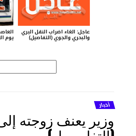
عاجل: الغاء اضراب النقل البري
العاصم
والبحري والجوي (التفاصيل)
يوم ال
أخبار
وزير يعنف زوجته إل
(التفاصــيل)