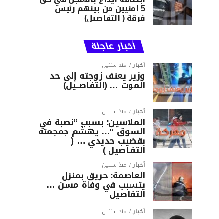
5 امنيين من بينهم رئيس
فرقة ( التفاصيل)
أخبار عاجلة
أخبار
منذ سنتين
وزير يعنف زوجته إلى حد
الموت … (التفاصــيل)
أخبار
منذ سنتين
الملاسين: بسبب “نصبة في
السوق “… يهشّم جمجمته
بقضيب حديدي … (
التفـاصيل )
أخبار
منذ سنتين
العاصمة: حريق بمنزل
يتسبب في وفاة مسن …
التفاصيل
أخبار
منذ سنتين