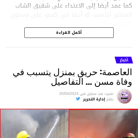
كما عمد أيضا إلى الاعتداء على شقيق الشاب
المتضرر ليتسبب له أيضا في كسور على مستوى
السابق واليد.
هذا وقد تمكن أعوان مركز الأمن الوطني بحي
أكمل القراءة
هلال في توقيت قياسي من محاصرة المشتبه به
والقبض عليه وإحالته على التحقيق في خصوص
ما نُسبه إليه.
أخبار
العاصمة: حريق بمنزل يتسبب في
وفاة مسن … التفاصيل
متابعة
نشرت
منذ سنتين
فى
05/04/2024
بقلم
إدارة التحرير
قسم الاخبار