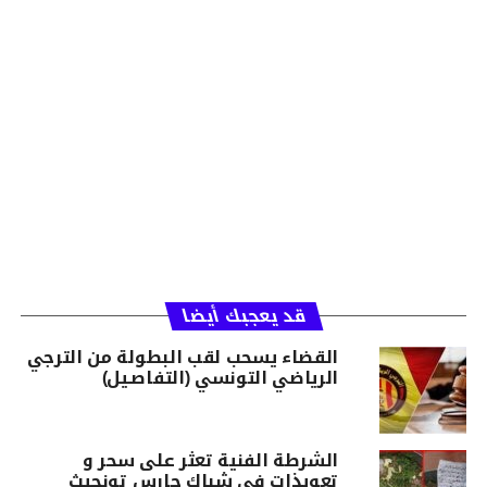
قد يعجبك أيضا
القضاء يسحب لقب البطولة من الترجي
الرياضي التونسي (التفاصـيل)
الشرطة الفنية تعثر على سحر و
تعويذات في شباك حارس تونجيث