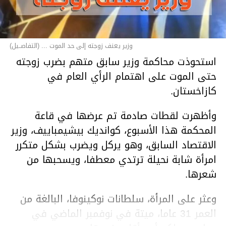
وزير يعنف زوجته إلى حد الموت ... (التفاصــيل)
استحوذت محاكمة وزير سابق متهم بضرب زوجته
حتى الموت على اهتمام الرأي العام في
كازاخستان.
وأظهرت لقطات صادمة تم عرضها في قاعة
المحكمة هذا الأسبوع، كوانديك بيشيمباييف، وزير
الاقتصاد السابق، وهو يركل ويضرب بشكل متكرر
امرأة شابة نحيلة ترتدي معطفا، ويسحبها من
شعرها.
وعثر على المرأة، سلطانات نوكينوفا، البالغة من
العمر 31 عاما، ميتة في نوفمبر الماضي في