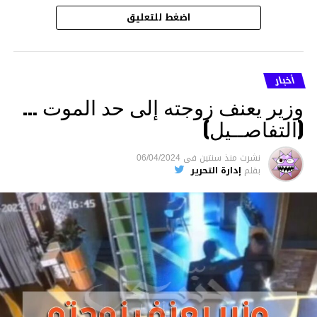
اضغط للتعليق
أخبار
وزير يعنف زوجته إلى حد الموت …
(التفاصــيل)
نشرت
منذ سنتين
فى
06/04/2024
بقلم
إدارة التحرير