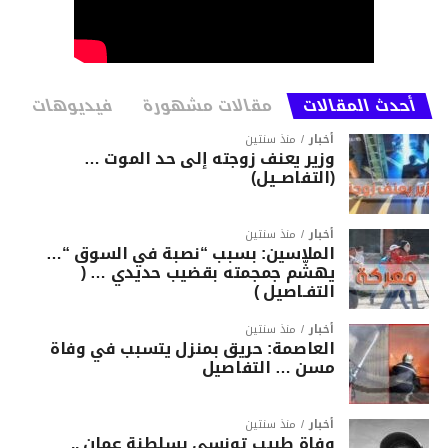
أحدث المقالات
مقالات مشهورة
فيديوهات
أخبار
منذ سنتين
وزير يعنف زوجته إلى حد الموت …
(التفاصــيل)
أخبار
منذ سنتين
الملاسين: بسبب “نصبة في السوق “…
يهشّم جمجمته بقضيب حديدي … (
التفـاصيل )
أخبار
منذ سنتين
العاصمة: حريق بمنزل يتسبب في وفاة
مسن … التفاصيل
أخبار
منذ سنتين
وفاة طبيب تونسي بسلطنة عمان ..