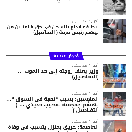
أخبار
منذ سنتين
ابطاقة ايداع بالسجن في حق 5 امنيين من
بينهم رئيس فرقة ( التفاصيل)
أخبار عاجلة
أخبار
منذ سنتين
وزير يعنف زوجته إلى حد الموت …
(التفاصــيل)
أخبار
منذ سنتين
الملاسين: بسبب “نصبة في السوق “…
يهشّم جمجمته بقضيب حديدي … (
التفـاصيل )
أخبار
منذ سنتين
العاصمة: حريق بمنزل يتسبب في وفاة