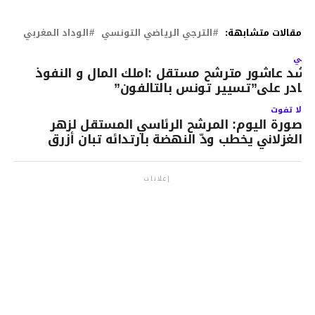
مقالات متشابهة:
الترجي الرياضي التونسي
الوداد المغربي
لتالي
اشد عاشور مترشح مستقل :املك المال و النفوذ
قادر على”تسيير تونس بالتالفون”
لا تفوت
صورة اليوم: المرشح الرئاسي المستقل لزهر
الغزلاني يخطب ودّ النهضة بارتدائه تبان أزرق
إعلانات