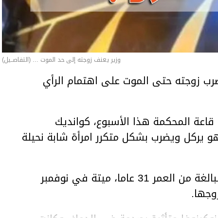
وزير يعنف زوجته إلى حد الموت ... (التفاصــيل)
ب زوجته حتى الموت على اهتمام الرأي
اعة المحكمة هذا الأسبوع، كوانديك
هو يركل ويضرب بشكل متكرر امرأة شابة نحيلة
وعثر على المرأة، سلطانات نوكينوفا، البالغة من العمر 31 عاما، ميتة في نوفمبر
وجها.