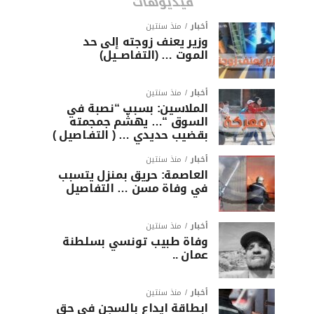
فيديوهات
أخبار
منذ سنتين
وزير يعنف زوجته إلى حد
الموت … (التفاصــيل)
أخبار
منذ سنتين
الملاسين: بسبب “نصبة في
السوق “… يهشّم جمجمته
بقضيب حديدي … ( التفـاصيل )
أخبار
منذ سنتين
العاصمة: حريق بمنزل يتسبب
في وفاة مسن … التفاصيل
أخبار
منذ سنتين
وفاة طبيب تونسي بسلطنة
عمان ..
أخبار
منذ سنتين
ابطاقة ايداع بالسجن في حق