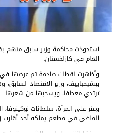
استحوذت محاكمة وزير سابق متهم بضر
العام في كازاخستان.
وأظهرت لقطات صادمة تم عرضها في ق
بيشيمباييف، وزير الاقتصاد السابق، و
ترتدي معطفا، ويسحبها من شعرها.
الماضي في مطعم يملكه أحد أقارب ز