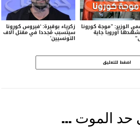
ي الوزير: ”موجة كورونا
زكرياء بوقيرة: ‘فيروس كورونا
شهدها أوروبا جاية
سيتسبب مُجددا في مقتل آلاف
”
التونسيين’
اضغط للتعليق
ى حد الموت …