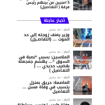
5 امنيين من بينهم رئيس
فرقة ( التفاصيل)
أخبار عاجلة
أخبار
منذ سنتين
وزير يعنف زوجته إلى حد
الموت … (التفاصــيل)
أخبار
منذ سنتين
الملاسين: بسبب “نصبة في
السوق “… يهشّم جمجمته
بقضيب حديدي … (
التفـاصيل )
أخبار
منذ سنتين
العاصمة: حريق بمنزل
يتسبب في وفاة مسن …
التفاصيل
أخبار
منذ سنتين
وفاة طبيب تونسي بسلطنة