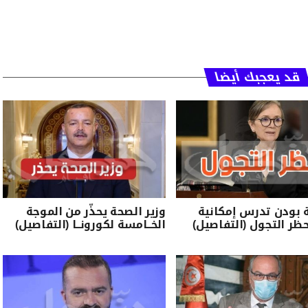
قد يعجبك أيضا
 بودن تدرس إمكانية
وزير الصحة يحذّر من الموجة
ر التجول (التفاصيل)
الخــامسة لكورونــا (التفاصيل)