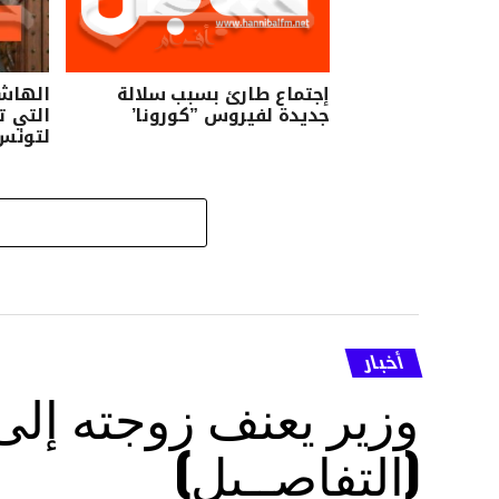
إجتماع طارئ بسبب سلالة
الهاشم
جديدة لفيروس ”كورونا’
التي ت
لتونس
أخبار
وزير يعنف زوجته إل
(التفاصــيل)