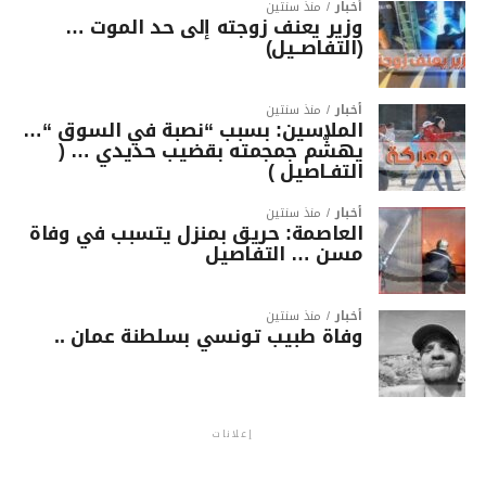
أخبار
منذ سنتين
وزير يعنف زوجته إلى حد الموت …
(التفاصــيل)
أخبار
منذ سنتين
الملاسين: بسبب “نصبة في السوق “…
يهشّم جمجمته بقضيب حديدي … (
التفـاصيل )
أخبار
منذ سنتين
العاصمة: حريق بمنزل يتسبب في وفاة
مسن … التفاصيل
أخبار
منذ سنتين
وفاة طبيب تونسي بسلطنة عمان ..
إعلانات