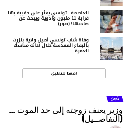
العاصمة : تونسي يعثر على حقيبة بها
قرابة 11 مليون وأدوية ويبحث عن
صاحبها! (صور)
وفاة شاب تونسي أصيل ولاية بنزرت
بالبقاع المقدسة خلال أدائه مناسك
العمرة
اضغط للتعليق
أخبار
وزير يعنف زوجته إلى حد الموت …
(التفاصــيل)