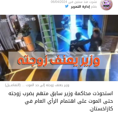
نشرت
منذ سنتين
فى
06/04/2024
بقلم
إدارة التحرير
وزير يعنف زوجته إلى حد الموت ... (التفاصــيل)
استحوذت محاكمة وزير سابق متهم بضرب زوجته
حتى الموت على اهتمام الرأي العام في
كازاخستان.