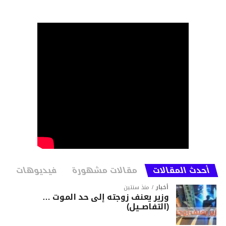
أحدث المقالات
مقالات مشهورة
فيديوهات
أخبار
منذ سنتين
وزير يعنف زوجته إلى حد الموت …
(التفاصــيل)