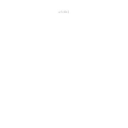
إعلانات
م.م