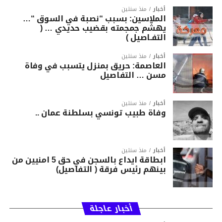
أخبار
منذ سنتين
الملاسين: بسبب “نصبة في السوق “…
يهشّم جمجمته بقضيب حديدي … (
التفـاصيل )
أخبار
منذ سنتين
العاصمة: حريق بمنزل يتسبب في وفاة
مسن … التفاصيل
أخبار
منذ سنتين
وفاة طبيب تونسي بسلطنة عمان ..
أخبار
منذ سنتين
ابطاقة ايداع بالسجن في حق 5 امنيين من
بينهم رئيس فرقة ( التفاصيل)
أخبار عاجلة