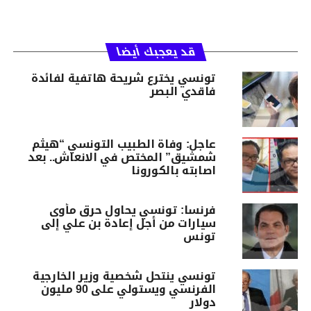
قد يعجبك أيضا
تونسي يخترع شريحة هاتفية لفائدة
فاقدي البصر
عاجل: وفاة الطبيب التونسي “هيثم
شمشيق” المختص في الانعاش.. بعد
اصابته بالكورونا
فرنسا: تونسي يحاول حرق مأوى
سيارات من أجل إعادة بن علي إلى
تونس
تونسي ينتحل شخصية وزير الخارجية
الفرنسي ويستولي على 90 مليون
دولار