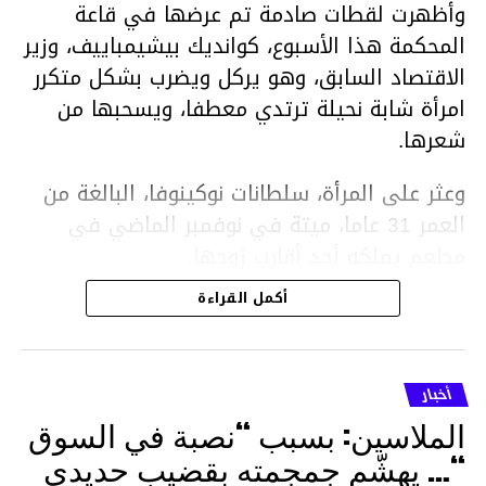
وأظهرت لقطات صادمة تم عرضها في قاعة
المحكمة هذا الأسبوع، كوانديك بيشيمباييف، وزير
الاقتصاد السابق، وهو يركل ويضرب بشكل متكرر
امرأة شابة نحيلة ترتدي معطفا، ويسحبها من
شعرها.
وعثر على المرأة، سلطانات نوكينوفا، البالغة من
العمر 31 عاما، ميتة في نوفمبر الماضي في
مطعم يملكه أحد أقارب زوجها.
أكمل القراءة
ووفقا لتقرير الطبيب الشرعي، توفيت نوكينوفا
متأثرة بصدمة في الدماغ، وكانت إحدى عظام
أنفها مكسورة وكانت هناك كدمات متعددة على
أخبار
وجهها ورأسها وذراعيها ويديها.
الملاسين: بسبب “نصبة في السوق
ويواجه بيشيمباييف (43 عاما) اتهامات بالتعذيب
“… يهشّم جمجمته بقضيب حديدي