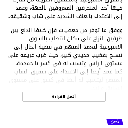
فيها أحد المنحرفين المعروفين بالجهة، وعمد
إلى الاعتداء بالعنف الشديد على شاب وشقيقه..
ووفق ما توفر من معطيات فإن خلافا اندلع بين
طرفين النزاع على مكان انتصاب بالسوق
الاسبوعية ليعمد المتهم في قضية الحال إلى
تسلح بقضيب حديدي كبير، حيث ضرب غريمه على
مستوى الرأس وتسبب له في كسر بالجمجمة،
كما عمد أيضا إلى الاعتداء على شقيق الشاب
المتضرر ليتسبب له أيضا في كسور على مستوى
السابق واليد.
هذا وقد تمكن أعوان مركز الأمن الوطني بحي
أكمل القراءة
هلال في توقيت قياسي من محاصرة المشتبه به
والقبض عليه وإحالته على التحقيق في خصوص
ما نُسبه إليه.
أخبار