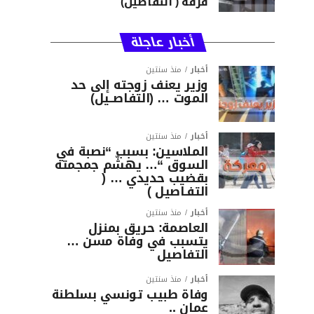
فرقة ( التفاصيل)
أخبار عاجلة
أخبار
منذ سنتين
وزير يعنف زوجته إلى حد
الموت … (التفاصــيل)
أخبار
منذ سنتين
الملاسين: بسبب “نصبة في
السوق “… يهشّم جمجمته
بقضيب حديدي … (
التفـاصيل )
أخبار
منذ سنتين
العاصمة: حريق بمنزل
يتسبب في وفاة مسن …
التفاصيل
أخبار
منذ سنتين
وفاة طبيب تونسي بسلطنة
عمان ..