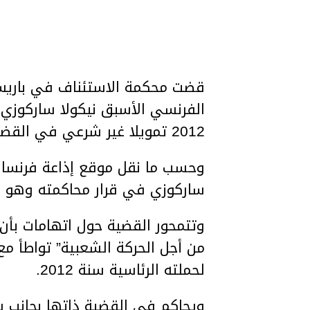
الفرنسي الأسبق نيكولا ساركوزي ل
2012 تمويلا غير شرعي في القضية التي تعرف باسم “بغماليون”.
وحسب ما نقل موقع إذاعة فرنسا ا
ساركوزي في قرار محاكمته وهو ال
وتتمحور القضية حول اتهامات بأن 
من أجل الحركة الشعبية” تواطأ مع
لحملته الرئاسية سنة 2012.
ويحاكم في القضية ذاتها بجانب ساركوزي، 13 شخصا أخرين، و