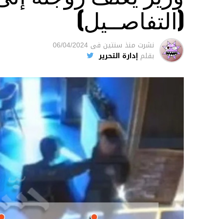
(التفاصــيل)
نشرت
منذ سنتين
فى
06/04/2024
بقلم
إدارة التحرير