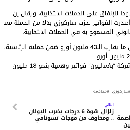
ا للإنفاق على الحملات الانتخابية، ويقال إن
صدرت الفواتير لحزب ساركوزي بدلا من الحملة مما
وني المسموح به في الحملات الانتخابية.
وأوضح المدعون أنّ ساركوزي أنفق ما يقارب الـ43 مليون أورو ضمن حملته الرئاسية،
يشار أن التحقيقات أفادت بإصدار شركة “بغماليون” فواتير وهمية بنحو 18 مليون
ساركوزي
محاكمة
التالي
زلزال بقوة 6 درجات يضرب اليونان
اصمة
.. ومخاوف من موجات تسونامي
ين