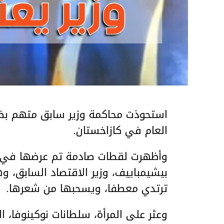
استحوذت محاكمة وزير سابق متهم بضر
العام في كازاخستان.
وأظهرت لقطات صادمة تم عرضها في ق
بيشيمباييف، وزير الاقتصاد السابق، و
ترتدي معطفا، ويسحبها من شعرها.