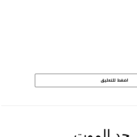
اضغط للتعليق
ى حد الموت …