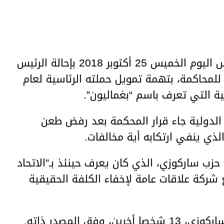
قضت محكمة الاستئناف في باريس اليوم الخميس 25 أكتوبر 2018 بإحالة الرئيس
لمحاكمة، بتهمة تمويل حملته الرئاسية لعام
لدولية جاء قرار المحكمة بعد رفض طعن
ذي ينفي ارتكابه أية مخالفات.
حزب ساركوزي، الذي كان يعرف حينئذ بـ”الاتحاد
 شركة علاقات عامة لإخفاء الكلفة الحقيقية
فق المصدر ذاته.