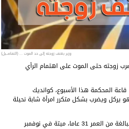
وزير يعنف زوجته إلى حد الموت ... (التفاصــيل)
ب زوجته حتى الموت على اهتمام الرأي
اعة المحكمة هذا الأسبوع، كوانديك
هو يركل ويضرب بشكل متكرر امرأة شابة نحيلة
وعثر على المرأة، سلطانات نوكينوفا، البالغة من العمر 31 عاما، ميتة في نوفمبر