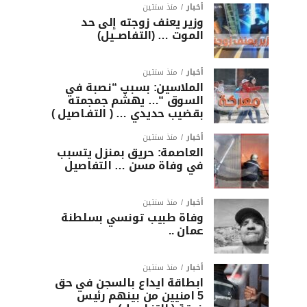
أخبار
منذ سنتين
وزير يعنف زوجته إلى حد
الموت … (التفاصــيل)
أخبار
منذ سنتين
الملاسين: بسبب “نصبة في
السوق “… يهشّم جمجمته
بقضيب حديدي … ( التفـاصيل )
أخبار
منذ سنتين
العاصمة: حريق بمنزل يتسبب
في وفاة مسن … التفاصيل
أخبار
منذ سنتين
وفاة طبيب تونسي بسلطنة
عمان ..
أخبار
منذ سنتين
ابطاقة ايداع بالسجن في حق
5 امنيين من بينهم رئيس