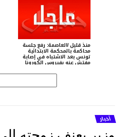
منذ قليل /العاصمة: رفع جلسة
محاكمة بالمحكمة الابتدائية
تونس بعد الاشتباه في إصابة
مفتش عنه بفيروس الكورونا
أخبار
وزير يعنف زوجته إل