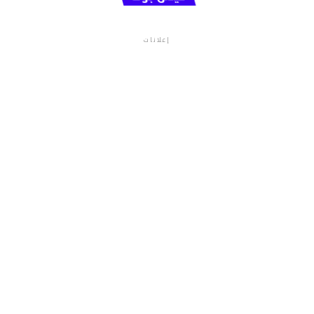
إعلانات
م.م