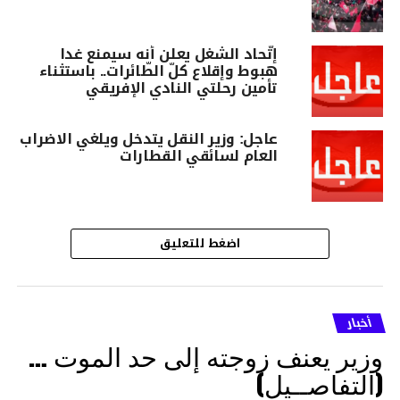
إتّحاد الشّغل يعلن أنه سيمنع غدا
هبوط وإقلاع كلّ الطّائرات.. باستثناء
تأمين رحلتي النادي الإفريقي
عاجل: وزير النقل يتدخل ويلغي الاضراب
العام لسائقي القطارات
اضغط للتعليق
أخبار
وزير يعنف زوجته إلى حد الموت …
(التفاصــيل)