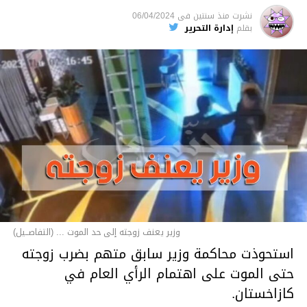
نشرت
منذ سنتين
فى
06/04/2024
بقلم
إدارة التحرير
وزير يعنف زوجته إلى حد الموت ... (التفاصــيل)
استحوذت محاكمة وزير سابق متهم بضرب زوجته
حتى الموت على اهتمام الرأي العام في
كازاخستان.