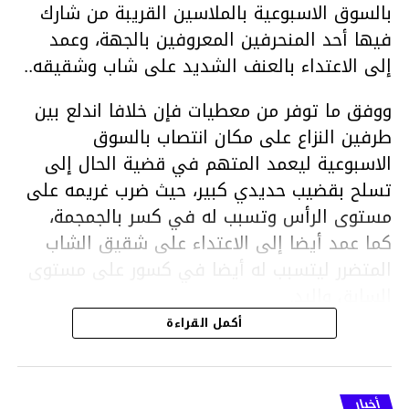
بالسوق الاسبوعية بالملاسين القريبة من شارك
فيها أحد المنحرفين المعروفين بالجهة، وعمد
إلى الاعتداء بالعنف الشديد على شاب وشقيقه..
ووفق ما توفر من معطيات فإن خلافا اندلع بين
طرفين النزاع على مكان انتصاب بالسوق
الاسبوعية ليعمد المتهم في قضية الحال إلى
تسلح بقضيب حديدي كبير، حيث ضرب غريمه على
مستوى الرأس وتسبب له في كسر بالجمجمة،
كما عمد أيضا إلى الاعتداء على شقيق الشاب
المتضرر ليتسبب له أيضا في كسور على مستوى
السابق واليد.
هذا وقد تمكن أعوان مركز الأمن الوطني بحي
أكمل القراءة
هلال في توقيت قياسي من محاصرة المشتبه به
والقبض عليه وإحالته على التحقيق في خصوص
ما نُسبه إليه.
أخبار