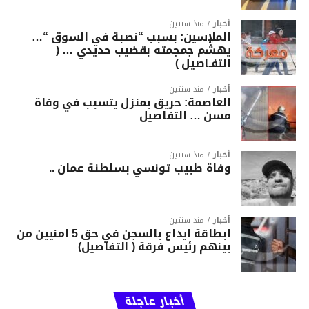
أخبار
منذ سنتين
الملاسين: بسبب “نصبة في السوق “…
يهشّم جمجمته بقضيب حديدي … (
التفـاصيل )
أخبار
منذ سنتين
العاصمة: حريق بمنزل يتسبب في وفاة
مسن … التفاصيل
أخبار
منذ سنتين
وفاة طبيب تونسي بسلطنة عمان ..
أخبار
منذ سنتين
ابطاقة ايداع بالسجن في حق 5 امنيين من
بينهم رئيس فرقة ( التفاصيل)
أخبار عاجلة