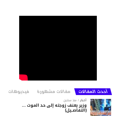
أحدث المقالات
مقالات مشهورة
فيديوهات
أخبار
منذ سنتين
وزير يعنف زوجته إلى حد الموت …
(التفاصــيل)