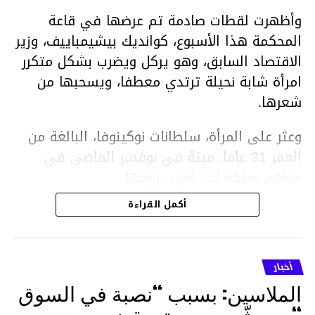
وأظهرت لقطات صادمة تم عرضها في قاعة
المحكمة هذا الأسبوع، كوانديك بيشيمباييف، وزير
الاقتصاد السابق، وهو يركل ويضرب بشكل متكرر
امرأة شابة نحيلة ترتدي معطفا، ويسحبها من
شعرها.
وعثر على المرأة، سلطانات نوكينوفا، البالغة من
العمر 31 عاما، ميتة في نوفمبر الماضي في
مطعم يملكه أحد أقارب زوجها.
أكمل القراءة
ووفقا لتقرير الطبيب الشرعي، توفيت نوكينوفا
متأثرة بصدمة في الدماغ، وكانت إحدى عظام
أنفها مكسورة وكانت هناك كدمات متعددة على
أخبار
وجهها ورأسها وذراعيها ويديها.
الملاسين: بسبب “نصبة في السوق
ويواجه بيشيمباييف (43 عاما) اتهامات بالتعذيب
“… يهشّم جمجمته بقضيب حديدي