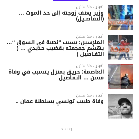
أخبار
منذ سنتين
وزير يعنف زوجته إلى حد الموت …
(التفاصــيل)
أخبار
منذ سنتين
الملاسين: بسبب “نصبة في السوق “…
يهشّم جمجمته بقضيب حديدي … (
التفـاصيل )
أخبار
منذ سنتين
العاصمة: حريق بمنزل يتسبب في وفاة
مسن … التفاصيل
أخبار
منذ سنتين
وفاة طبيب تونسي بسلطنة عمان ..
إعلانات