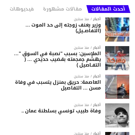
أحدث المقالات
مقالات مشهورة
فيديوهات
أخبار
منذ سنتين
وزير يعنف زوجته إلى حد الموت …
(التفاصــيل)
أخبار
منذ سنتين
الملاسين: بسبب “نصبة في السوق “…
يهشّم جمجمته بقضيب حديدي … (
التفـاصيل )
أخبار
منذ سنتين
العاصمة: حريق بمنزل يتسبب في وفاة
مسن … التفاصيل
أخبار
منذ سنتين
وفاة طبيب تونسي بسلطنة عمان ..
أخبار
منذ سنتين