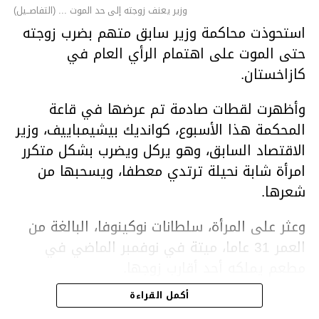
وزير يعنف زوجته إلى حد الموت ... (التفاصــيل)
استحوذت محاكمة وزير سابق متهم بضرب زوجته
حتى الموت على اهتمام الرأي العام في
كازاخستان.
وأظهرت لقطات صادمة تم عرضها في قاعة
المحكمة هذا الأسبوع، كوانديك بيشيمباييف، وزير
الاقتصاد السابق، وهو يركل ويضرب بشكل متكرر
امرأة شابة نحيلة ترتدي معطفا، ويسحبها من
شعرها.
وعثر على المرأة، سلطانات نوكينوفا، البالغة من
العمر 31 عاما، ميتة في نوفمبر الماضي في
مطعم يملكه أحد أقارب زوجها.
أكمل القراءة
ووفقا لتقرير الطبيب الشرعي، توفيت نوكينوفا