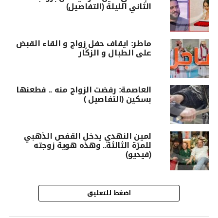
الثاني الليلة (التفاصيل)
ماطر: ‏ايقاف ‏حفل ‏زواج ‏و ‏القاء القبض
‏على الطبال ‏و ‏الزكًار
العاصمة: رفضت الزواج منه .. فطعنها
بسكين (التفاصيل )
لمين النهدي يدخل القفص الذهبي
للمرّة الثالثة.. وهذه هوية زوجته
(فيديو)
اضغط للتعليق