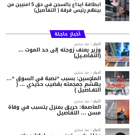
ابطاقة ايداع بالسجن في حق 5 امنيين من
بينهم رئيس فرقة ( التفاصيل)
أخبار عاجلة
أخبار
منذ سنتين
وزير يعنف زوجته إلى حد الموت …
(التفاصــيل)
أخبار
منذ سنتين
الملاسين: بسبب “نصبة في السوق “…
يهشّم جمجمته بقضيب حديدي … (
التفـاصيل )
أخبار
منذ سنتين
العاصمة: حريق بمنزل يتسبب في وفاة
مسن … التفاصيل
أخبار
منذ سنتين