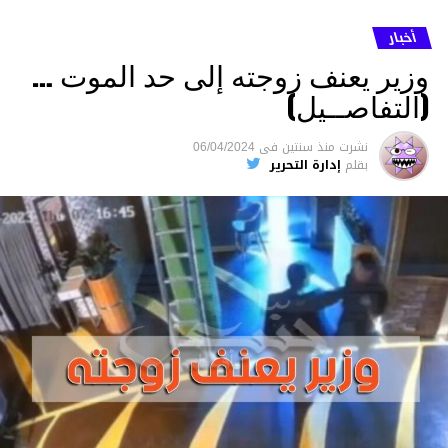
أخبار
وزير يعنف زوجته إلى حد الموت …
(التفاصــيل)
نشرت
منذ سنتين
فى
06/04/2024
بقلم
إدارة التحرير