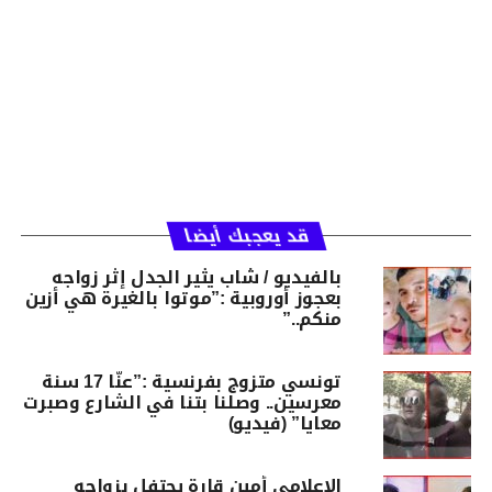
قد يعجبك أيضا
بالفيديو / شاب يثير الجدل إثر زواجه
بعجوز أوروبية :”موتوا بالغيرة هي أزين
منكم..”
تونسي متزوج بفرنسية :”عنّا 17 سنة
معرسين.. وصلنا بتنا في الشارع وصبرت
معايا” (فيديو)
الإعلامي أمين قارة يحتفل بزواجه