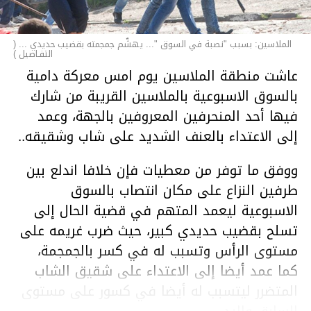
الملاسين: بسبب "نصبة في السوق "... يهشّم جمجمته بقضيب حديدي ... (
التفـاصيل )
عاشت منطقة الملاسين يوم امس معركة دامية
بالسوق الاسبوعية بالملاسين القريبة من شارك
فيها أحد المنحرفين المعروفين بالجهة، وعمد
إلى الاعتداء بالعنف الشديد على شاب وشقيقه..
ووفق ما توفر من معطيات فإن خلافا اندلع بين
طرفين النزاع على مكان انتصاب بالسوق
الاسبوعية ليعمد المتهم في قضية الحال إلى
تسلح بقضيب حديدي كبير، حيث ضرب غريمه على
مستوى الرأس وتسبب له في كسر بالجمجمة،
كما عمد أيضا إلى الاعتداء على شقيق الشاب
المتضرر ليتسبب له أيضا في كسور على مستوى