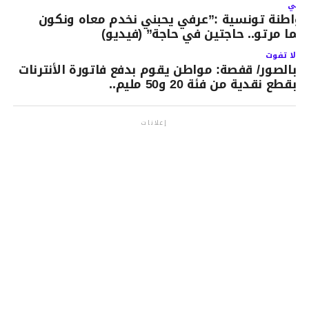
لتالي
واطنة تونسية :”عرفي يحبني نخدم معاه ونكون
يما مرتو.. حاجتين في حاجة” (فيديو)
لا تفوت
بالصور/ قفصة: مواطن يقوم بدفع فاتورة الأنترنات
بقطع نقدية من فئة 20 و50 مليم..
إعلانات