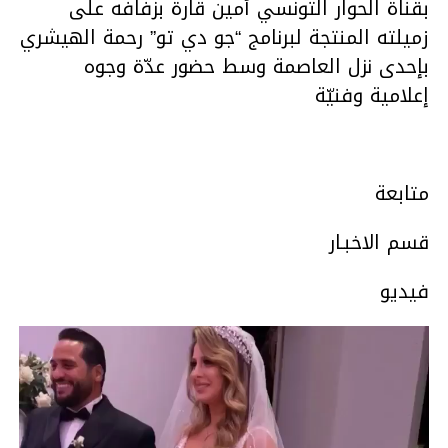
بقناة الحوار التونسي أمين قارة بزفافه على
زميلته المنتجة لبرنامج “جو دي تو” رحمة الهيشري
بإحدى نزل العاصمة وسط حضور عدّة وجوه
إعلامية وفنيّة
متابعة
قسم الاخبـار
فيديو
مشغل
الفيديو