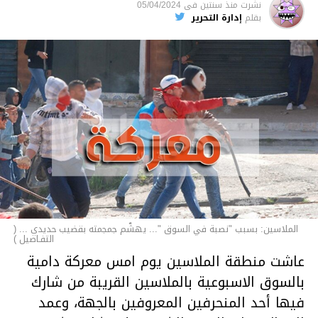
نشرت
منذ سنتين
فى
05/04/2024
الأخبار
بقلم
إدارة التحرير
الملاسين: بسبب "نصبة في السوق "... يهشّم جمجمته بقضيب حديدي ... (
التفـاصيل )
عاشت منطقة الملاسين يوم امس معركة دامية
بالسوق الاسبوعية بالملاسين القريبة من شارك
فيها أحد المنحرفين المعروفين بالجهة، وعمد