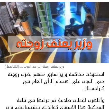
وزير يعنف زوجته إلى حد الموت ... (التفاصــيل)
استحوذت محاكمة وزير سابق متهم بضرب زوجته
حتى الموت على اهتمام الرأي العام في
كازاخستان.
وأظهرت لقطات صادمة تم عرضها في قاعة
المحكمة هذا الأسبوع، كوانديك بيشيمباييف، وزير