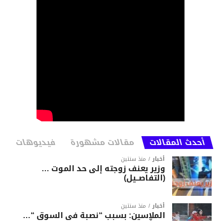
أحدث المقالات
مقالات مشهورة
فيديوهات
أخبار
منذ سنتين
وزير يعنف زوجته إلى حد الموت …
(التفاصــيل)
أخبار
منذ سنتين
الملاسين: بسبب “نصبة في السوق “…