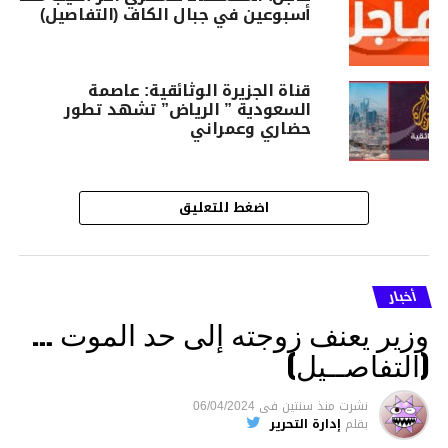
أسبوعين في جبال الكاف (التفاصيل)
قناة الجزيرة الوثائقية: عاصمة
السعودية ” الرياض” تشهد تطور
حضاري وعمراني
اضغط للتعليق
أخبار
وزير يعنف زوجته إلى حد الموت …
(التفاصــيل)
نشرت
منذ سنتين
فى
06/04/2024
بقلم
إدارة التحرير