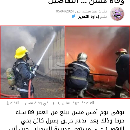
متابعة
نشرت
منذ سنتين
فى
05/04/2024
بقلم
إدارة التحرير
قسم الاخبار
العاصمة: حريق بمنزل يتسبب في وفاة مسن ... التفاصيل
توفي يوم أمس مسن يبلغ من العمر 89 سنة
حرقا وذلك بعد اندلاع حريق بمنزل كائن بحي
الزهور 1 على مستوى مدرسة السمران، حيث أتت