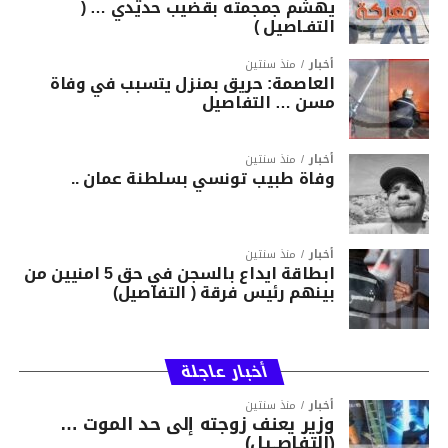
يهشّم جمجمته بقضيب حديدي … (
التفـاصيل )
أخبار
منذ سنتين
العاصمة: حريق بمنزل يتسبب في وفاة
مسن … التفاصيل
أخبار
منذ سنتين
وفاة طبيب تونسي بسلطنة عمان ..
أخبار
منذ سنتين
ابطاقة ايداع بالسجن في حق 5 امنيين من
بينهم رئيس فرقة ( التفاصيل)
أخبار عاجلة
أخبار
منذ سنتين
وزير يعنف زوجته إلى حد الموت …
(التفاصــيل)