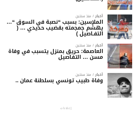
أخبار
منذ سنتين
الملاسين: بسبب “نصبة في السوق “…
يهشّم جمجمته بقضيب حديدي … (
التفـاصيل )
أخبار
منذ سنتين
العاصمة: حريق بمنزل يتسبب في وفاة
مسن … التفاصيل
أخبار
منذ سنتين
وفاة طبيب تونسي بسلطنة عمان ..
إعلانات