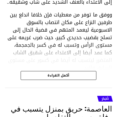
إلى الاعتداء بالعنف الشديد على شاب وشقيقه..
ووفق ما توفر من معطيات فإن خلافا اندلع بين
طرفين النزاع على مكان انتصاب بالسوق
الاسبوعية ليعمد المتهم في قضية الحال إلى
تسلح بقضيب حديدي كبير، حيث ضرب غريمه على
مستوى الرأس وتسبب له في كسر بالجمجمة،
كما عمد أيضا إلى الاعتداء على شقيق الشاب
المتضرر ليتسبب له أيضا في كسور على مستوى
السابق واليد.
هذا وقد تمكن أعوان مركز الأمن الوطني بحي
أكمل القراءة
هلال في توقيت قياسي من محاصرة المشتبه به
والقبض عليه وإحالته على التحقيق في خصوص
ما نُسبه إليه.
أخبار
العاصمة: حريق بمنزل يتسبب في
وفاة مسن … التفاصيل