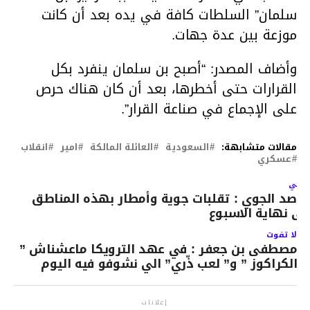
سلمان” السلطات كافة في يده بعد أن كانت
موزعة بين عدة جهات.
وأضاف المصدر: “أصبح بن سلمان ينفرد بكل
القرارات حتى أخطرها، بعد أن كان هناك حرص
على الإجماع في صناعة القرار”.
مقالات متشابهة:
السعودية
العائلة المالكة
امير
انقلاب
عسكري
لتالي
لرصد الجوي : تقلبات جوية وأمطار بهذه المناطق
لى نهاية الاسبوع
لا تفوت
مصطفى بن جعفر : في عهد الترويكا ماعشناش ”
الكراكوز ” و” لعب ذّري” الي نشوفو فيه اليوم
إعلانات