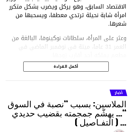
الاقتصاد السابق، وهو يركل ويضرب بشكل متكرر
امرأة شابة نحيلة ترتدي معطفا، ويسحبها من
شعرها.
وعثر على المرأة، سلطانات نوكينوفا، البالغة من
العمر 31 عاما، ميتة في نوفمبر الماضي في
مطعم يملكه أحد أقارب زوجها.
أكمل القراءة
ووفقا لتقرير الطبيب الشرعي، توفيت نوكينوفا
متأثرة بصدمة في الدماغ، وكانت إحدى عظام
أنفها مكسورة وكانت هناك كدمات متعددة على
أخبار
وجهها ورأسها وذراعيها ويديها.
الملاسين: بسبب “نصبة في السوق
ويواجه بيشيمباييف (43 عاما) اتهامات بالتعذيب
“… يهشّم جمجمته بقضيب حديدي
والقتل باستخدام العنف الشديد ويواجه عقوبة
… ( التفـاصيل )
السجن لمدة تصل إلى 20 عاما.