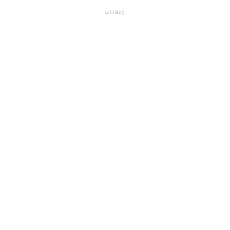
إعلانات
م.م