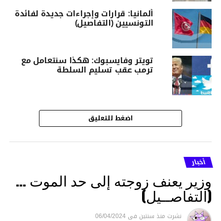
ألمانيا: قرارات وإجراءات جديدة لفائدة
التونسيين (التفاصيل)
تويتر وفايسبوك: هكذا سنتعامل مع
ترمب عقب تسليم السلطة
اضغط للتعليق
أخبار
وزير يعنف زوجته إلى حد الموت …
(التفاصــيل)
نشرت
منذ سنتين
فى
06/04/2024