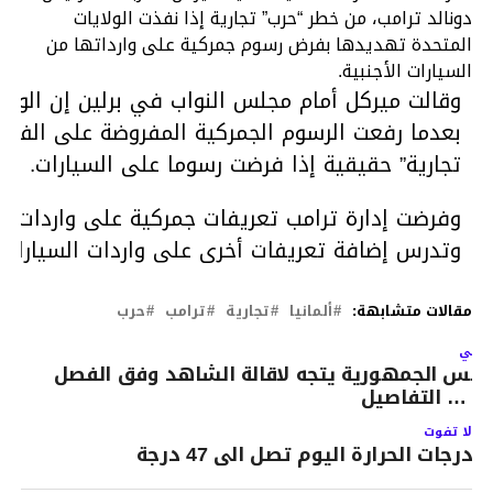
دونالد ترامب، من خطر “حرب” تجارية إذا نفذت الولايات
المتحدة تهديدها بفرض رسوم جمركية على وارداتها من
السيارات الأجنبية.
وقالت ميركل أمام مجلس النواب في برلين إن الولايا
بعدما رفعت الرسوم الجمركية المفروضة على الفولاذ
تجارية” حقيقية إذا فرضت رسوما على السيارات.
وفرضت إدارة ترامب تعريفات جمركية على واردات الص
وتدرس إضافة تعريفات أخرى على واردات السيارات و
مقالات متشابهة:
ألمانيا
تجارية
ترامب
حرب
لتالي
ئيس الجمهورية يتجه لاقالة الشاهد وفق الفصل
9 … التفاصيل
لا تفوت
درجات الحرارة اليوم تصل الى 47 درجة