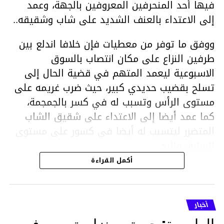
فيها أحد المنحرفين المعروفين بالجهة، وعمد
إلى الاعتداء بالعنف الشديد على شاب وشقيقه..
ووفق ما توفر من معطيات فإن خلافا اندلع بين
طرفين النزاع على مكان انتصاب بالسوق
الاسبوعية ليعمد المتهم في قضية الحال إلى
تسلح بقضيب حديدي كبير، حيث ضرب غريمه على
مستوى الرأس وتسبب له في كسر بالجمجمة،
كما عمد أيضا إلى الاعتداء على شقيق الشاب
المتضرر ليتسبب له أيضا في كسور على مستوى
السابق واليد.
هذا وقد تمكن أعوان مركز الأمن الوطني بحي
أكمل القراءة
هلال في توقيت قياسي من محاصرة المشتبه به
والقبض عليه وإحالته على التحقيق في خصوص
ما نُسبه إليه.
أخبار
العاصمة: حريق بمنزل يتسبب في