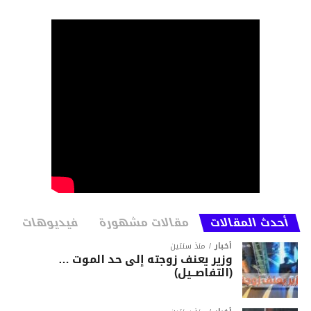
أحدث المقالات
مقالات مشهورة
فيديوهات
أخبار
منذ سنتين
وزير يعنف زوجته إلى حد الموت …
(التفاصــيل)