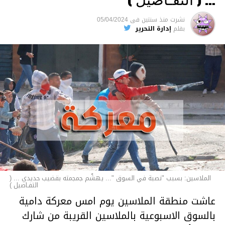
السجن لمدة تصل إلى 20 عاما.
نشرت
منذ سنتين
فى
05/04/2024
الأخبار
بقلم
إدارة التحرير
الملاسين: بسبب "نصبة في السوق "... يهشّم جمجمته بقضيب حديدي ... (
التفـاصيل )
عاشت منطقة الملاسين يوم امس معركة دامية
بالسوق الاسبوعية بالملاسين القريبة من شارك