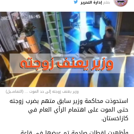
بقلم
إدارة التحرير
وزير يعنف زوجته إلى حد الموت ... (التفاصــيل)
استحوذت محاكمة وزير سابق متهم بضرب زوجته
حتى الموت على اهتمام الرأي العام في
كازاخستان.
وأظهرت لقطات صادمة تم عرضها في قاعة