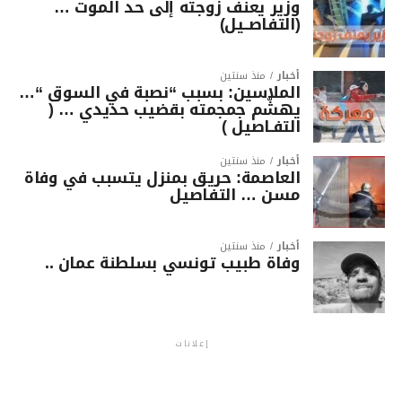
وزير يعنف زوجته إلى حد الموت …
(التفاصــيل)
أخبار
منذ سنتين
الملاسين: بسبب “نصبة في السوق “…
يهشّم جمجمته بقضيب حديدي … (
التفـاصيل )
أخبار
منذ سنتين
العاصمة: حريق بمنزل يتسبب في وفاة
مسن … التفاصيل
أخبار
منذ سنتين
وفاة طبيب تونسي بسلطنة عمان ..
إعلانات