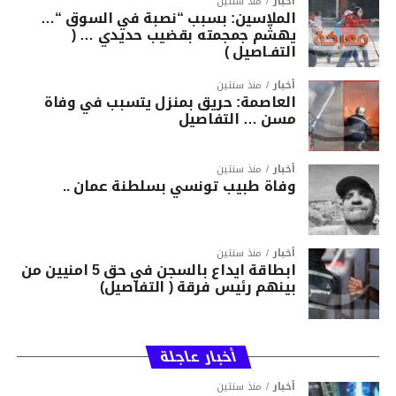
أخبار
منذ سنتين
الملاسين: بسبب “نصبة في السوق “…
يهشّم جمجمته بقضيب حديدي … (
التفـاصيل )
أخبار
منذ سنتين
العاصمة: حريق بمنزل يتسبب في وفاة
مسن … التفاصيل
أخبار
منذ سنتين
وفاة طبيب تونسي بسلطنة عمان ..
أخبار
منذ سنتين
ابطاقة ايداع بالسجن في حق 5 امنيين من
بينهم رئيس فرقة ( التفاصيل)
أخبار عاجلة
أخبار
منذ سنتين