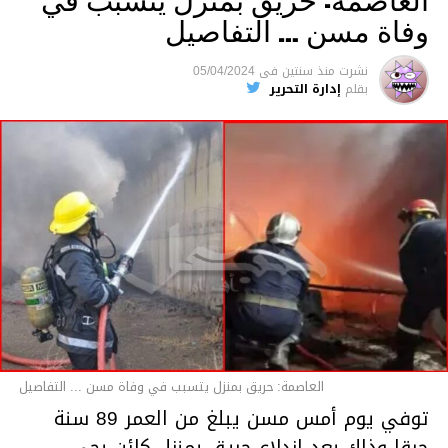
وفاة مسن … التفاصيل
متابعة
نشرت
منذ سنتين
فى
05/04/2024
بقلم
إدارة التحرير
قسم الاخبار
العاصمة: حريق بمنزل يتسبب في وفاة مسن ... التفاصيل
توفي يوم أمس مسن يبلغ من العمر 89 سنة
حرقا وذلك بعد اندلاع حريق بمنزل كائن بحي