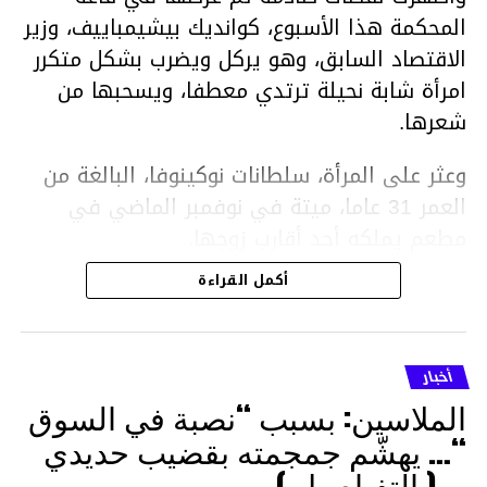
المحكمة هذا الأسبوع، كوانديك بيشيمباييف، وزير
الاقتصاد السابق، وهو يركل ويضرب بشكل متكرر
امرأة شابة نحيلة ترتدي معطفا، ويسحبها من
شعرها.
وعثر على المرأة، سلطانات نوكينوفا، البالغة من
العمر 31 عاما، ميتة في نوفمبر الماضي في
مطعم يملكه أحد أقارب زوجها.
أكمل القراءة
ووفقا لتقرير الطبيب الشرعي، توفيت نوكينوفا
متأثرة بصدمة في الدماغ، وكانت إحدى عظام
أنفها مكسورة وكانت هناك كدمات متعددة على
أخبار
وجهها ورأسها وذراعيها ويديها.
الملاسين: بسبب “نصبة في السوق
ويواجه بيشيمباييف (43 عاما) اتهامات بالتعذيب
“… يهشّم جمجمته بقضيب حديدي
والقتل باستخدام العنف الشديد ويواجه عقوبة
… ( التفـاصيل )