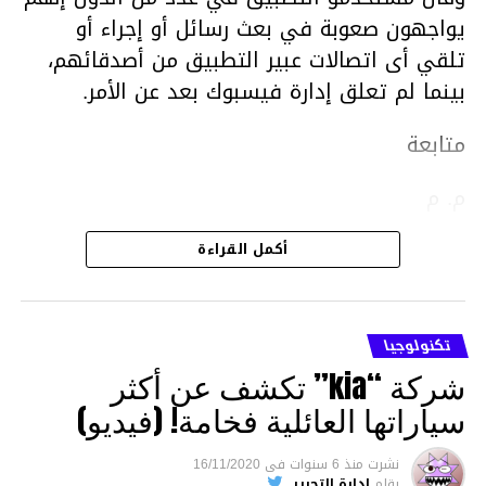
يواجهون صعوبة في بعث رسائل أو إجراء أو
تلقي أى اتصالات عبير التطبيق من أصدقائهم،
بينما لم تعلق إدارة فيسبوك بعد عن الأمر.
متابعة
م. م
أكمل القراءة
تكنولوجيا
شركة “kia” تكشف عن أكثر
سياراتها العائلية فخامة! (فيديو)
نشرت
منذ 6 سنوات
فى
16/11/2020
بقلم
إدارة التحرير