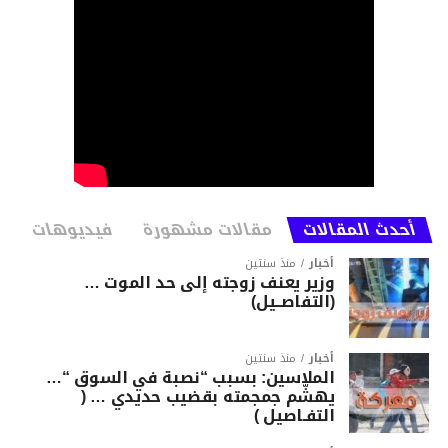
تعتمد هذه السيارات على محركات GDI بسعة
3.5 ليتر بعزم 294 حصانا، ومحركات ديزل بسعة
2.2 ليتر وعزم 202 حصان، وعلب سرعة
أوتوماتيكية بـ 8 سرعات.
https://youtu.be/zMq27Kvjehk
https://youtu.be/iO1FIHrdY1g
أحدث المقالات
مقالات مشهورة
فيديوهات
المصدر: moto1
أخبار
منذ سنتين
وزير يعنف زوجته إلى حد الموت …
(التفاصــيل)
أخبار
منذ سنتين
الملاسين: بسبب “نصبة في السوق “…
يهشّم جمجمته بقضيب حديدي … (
التفـاصيل )