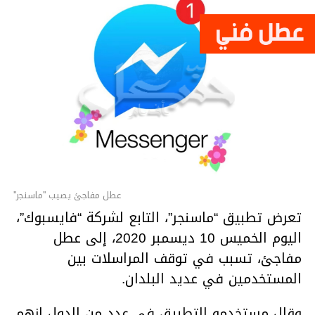
المطلوبة لتحقيق 100 مليون درجة من البلازما
بمرور الوقت هي المفتاح لتحقيق طاقة الاندماج
ووجودها في درجة الحرارة العالية هذه لمدة 20
ثانية هو نقطة تحول في السباق نحو مفاعلات
الاندماج النووية”.
عطل مفاجئ يصيب ''ماسنجر''
تعرض تطبيق “ماسنجر”، التابع لشركة “فايسبوك”،
اليوم الخميس 10 ديسمبر 2020، إلى عطل
مفاجئ، تسبب في توقف المراسلات بين
المستخدمين في عديد البلدان.
وقال مستخدمو التطبيق في عدد من الدول إنهم