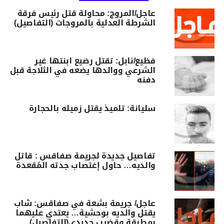
عاجل/المروج: محاولة قتل رئيس فرقة
الشرطة العدلية بالمروجات (التفاصيل)
فظيع/نابل: تقتل رضيع ابنتها غير
الشرعي ووالدها يضعه في الثلاجة قبل
دفنه
سليانة: تلميذ يقتل زميله بالحجارة
تفاصيل جديدة لجريمة صفاقس : قاتل
والديه… حاول إغتصاب جدته المُقعدة
عاجل/ جريمة بشعة في صفاقس: شاب
يقتل والديه بوحشية… يعتدي عليهما
بمطرقة وقضيب حديدي(التفاصيل)