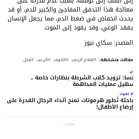
إلى القلب إلى توقفه، بسبب عدم قدرته على
معالجة هذا التدفق المفاجئ والكبير للدم، أو قد
يحدث انخفاض في ضغط الدم، مما يجعل الإنسان
يفقد الوعي، وقد يقود إلى الموت.
المصدر: سكاي نيوز
مقالات متشابهة:
افلام الرعب
الخوف
الرعب
قتل
لتالي
رنسا: تزويد كلاب الشرطة بنظارات خاصة ..
تسهيل عمليات المداهمة
لا تفوت
باحثة تُطور هرمونات تمنح أثداء الرجال القدرة على
إرضاع الأطفال!
إعلانات