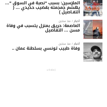
الملاسين: بسبب “نصبة في السوق “…
يهشّم جمجمته بقضيب حديدي … (
التفـاصيل )
أخبار
منذ سنتين
العاصمة: حريق بمنزل يتسبب في وفاة
مسن … التفاصيل
أخبار
منذ سنتين
وفاة طبيب تونسي بسلطنة عمان ..
إعلانات