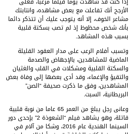
إذا كنت قد شاهدت يوما فيلما مرعبا، فعلى
الأرجح أنك تفاعلت مع بعض مشاهده، وانتابتك
مشاعر الخوف، إلا أنه يتوجب عليك أن تتذكر دائما
بأنك شخص محظوظ إذ لم تصب بسكتة قلبية
بسبب هذه المشاهد.
وتسبب أفلام الرعب على مدار العقود القليلة
الماضية للمشاهدين، بالإجهاض والصدمة
والسكتة القلبية ومشكلات في القلب والغثيان
والتقيؤ والإغماء، وقد أدى بعضها إلى وفاة بعض
المشاهدين، وفق ما ذكرت صحيفة “الصن”
البريطانية، السبت.
وعانى رجل يبلغ من العمر 65 عاما من نوبة قلبية
قاتلة، وهو يشاهد فيلم “الشعوذة 2” بإحدى دور
السينما الهندية عام 2016، وشكا من آلام في