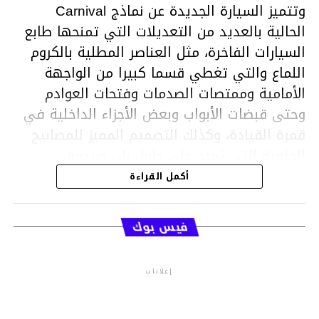
وتتميز السيارة الجديدة عن نماذج Carnival
الحالية بالعديد من التعديلات التي تمنحها طابع
السيارات الفاخرة، مثل العناصر المطلية بالكروم
اللماع والتي تغطي قسما كبيرا من الواجهة
الأمامية وممتصات الصدمات وفتحات العوادم
وحتى قبضات الأبواب وبعض الأجزاء الداخلية في
قمرة القيادة، وكذلك التصميم المميز للمصابيح
الخلفية التي تمتد على طول باب صندوق
الأمتعة.
أكمل القراءة
فيس بوك
كما حصلت هذه المركبة على واجهة قيادة
متطورة ومختلفة كليا عن واجهات القيادة في
إعلانات
سيارات Carnival الحالية، تتميز بلوحة لمسية
تمتد من أمام السائق حتى منتصفها، وفيها