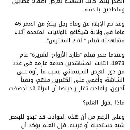
الصدر بينما كانت الشاشة تعرض أطفالا مصابين
وملطخين بالدماء.
وقد تم الإبلاغ عن وفاة رجل يبلغ من العمر 45
عاما في ولاية شيكاغو بالولايات المتحدة أثناء
مشاهدته فيلم “الفك المفترس”.
وعندما صدر فيلم “طارد الأرواح الشريرة” عام
1973، انتابت المشاهدين صدمة عارمة في عدد
من دور العرض السينمائي بسبب ما رأوه على
الشاشة، وأُغمي على الكثيرين منهم، وتقيأ
آخرون، وأفادت تقارير حينها أن امرأة قد أجهضت.
ماذا يقول العلم؟
وعلى الرغم من أن هذه الحوادث قد تبدو للبعض
شبه مستحيلة أو غريبة، فإن العلم يؤكد أن