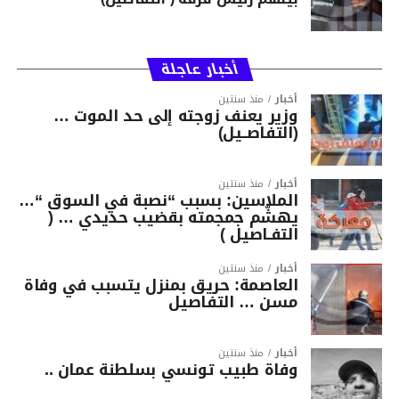
أخبار عاجلة
أخبار
منذ سنتين
وزير يعنف زوجته إلى حد الموت …
(التفاصــيل)
أخبار
منذ سنتين
الملاسين: بسبب “نصبة في السوق “…
يهشّم جمجمته بقضيب حديدي … (
التفـاصيل )
أخبار
منذ سنتين
العاصمة: حريق بمنزل يتسبب في وفاة
مسن … التفاصيل
أخبار
منذ سنتين
وفاة طبيب تونسي بسلطنة عمان ..