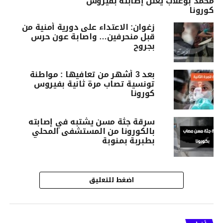
محمد بوغلاب يعلن إصابته بفيروس
كورونا
زغوان: الاعتداء على دورية أمنية من
قبل منحرفين… واصابة عون حرس
بجروح
بعد 3 أشهر من تعافيها : مواطنة
تونسية تصاب مرة ثانية بفيروس
كورونا
سرقة جثة مسن يشتبه في إصابته
بالكورونا من المستشفى المحلي
بطبربة بمنوبة
اضغط للتعليق