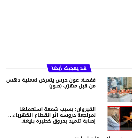
قد يعجبك أيضا
قفصة: عون حرس يتعرض لعملية دهس
من قبل مهرّب (صور)
القيروان: بسبب شمعة استعملها
لمراجعة دروسه اثر انقطاع الكهرباء…
إصابة تلميذ بحروق خطيرة بليغة..