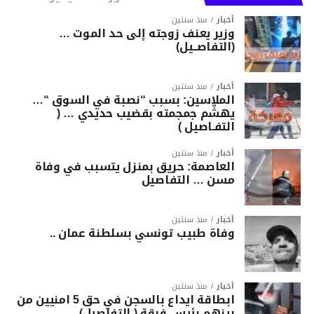
أخبار
منذ سنتين
وزير يعنف زوجته إلى حد الموت …
(التفاصــيل)
أخبار
منذ سنتين
الملاسين: بسبب “نصبة في السوق “…
يهشّم جمجمته بقضيب حديدي … (
التفـاصيل )
أخبار
منذ سنتين
العاصمة: حريق بمنزل يتسبب في وفاة
مسن … التفاصيل
أخبار
منذ سنتين
وفاة طبيب تونسي بسلطنة عمان ..
أخبار
منذ سنتين
ابطاقة ايداع بالسجن في حق 5 امنيين من
بينهم رئيس فرقة ( التفاصيل)