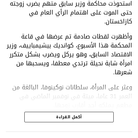
استحوذت محاكمة وزير سابق متهم بضرب زوجته
حتى الموت على اهتمام الرأي العام في
كازاخستان.
وأظهرت لقطات صادمة تم عرضها في قاعة
المحكمة هذا الأسبوع، كوانديك بيشيمباييف، وزير
الاقتصاد السابق، وهو يركل ويضرب بشكل متكرر
امرأة شابة نحيلة ترتدي معطفا، ويسحبها من
شعرها.
وعثر على المرأة، سلطانات نوكينوفا، البالغة من
العمر 31 عاما، ميتة في نوفمبر الماضي في
مطعم يملكه أحد أقارب زوجها.
أكمل القراءة
ووفقا لتقرير الطبيب الشرعي، توفيت نوكينوفا
متأثرة بصدمة في الدماغ، وكانت إحدى عظام