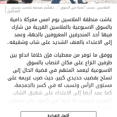
الملاسين: بسبب "نصبة في السوق "... يهشّم جمجمته بقضيب حديدي ... (
التفـاصيل )
عاشت منطقة الملاسين يوم امس معركة دامية
بالسوق الاسبوعية بالملاسين القريبة من شارك
فيها أحد المنحرفين المعروفين بالجهة، وعمد
إلى الاعتداء بالعنف الشديد على شاب وشقيقه..
ووفق ما توفر من معطيات فإن خلافا اندلع بين
طرفين النزاع على مكان انتصاب بالسوق
الاسبوعية ليعمد المتهم في قضية الحال إلى
تسلح بقضيب حديدي كبير، حيث ضرب غريمه على
مستوى الرأس وتسبب له في كسر بالجمجمة،
كما عمد أيضا إلى الاعتداء على شقيق الشاب
المتضرر ليتسبب له أيضا في كسور على مستوى
السابق واليد.
هذا وقد تمكن أعوان مركز الأمن الوطني بحي
أكمل القراءة