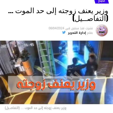
أخبار
وزير يعنف زوجته إلى حد الموت …
(التفاصــيل)
نشرت
منذ سنتين
فى
06/04/2024
بقلم
إدارة التحرير
وزير يعنف زوجته إلى حد الموت ... (التفاصــيل)