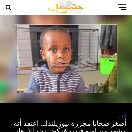
أخبار
أصغر ضحايا مجزرة نيوزيلندا… اعتقد أنه
مشهد من لعبة فيديو فركض نحو الإرهابي