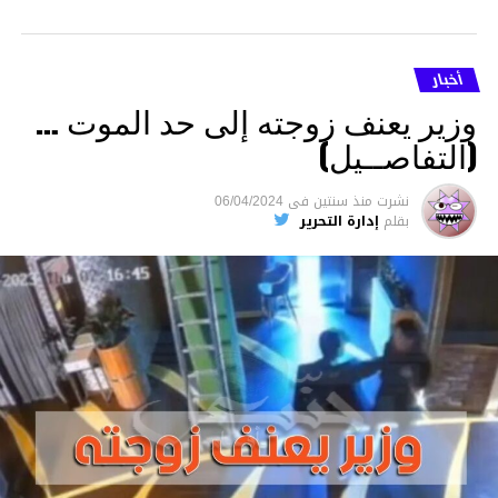
أخبار
وزير يعنف زوجته إلى حد الموت …
(التفاصــيل)
نشرت
منذ سنتين
فى
06/04/2024
بقلم
إدارة التحرير