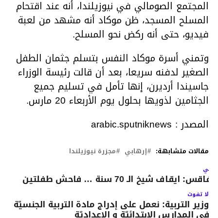
المجتمع الصومالي في نيوزيلندا، أنه عند اقتحام
المسلح المسجد، ظن موكاد أنه مشهد من لعبة
فيديو، حتى أنه ركض نحو المسلح.
وتمني أسرة موكاد النفس بتسلم جثمان الطفل
الصغير لدفنه سريعا، بعد أن قالت رئيسة الوزراء
جاسيندا أرديرن، إنها تأمل في تسليم جميع
الجثامين لذويها بحلول يوم الأربعاء 20 مارس.
المصدر : arabic.sputniknews
مقالات متشابهة:
إرهابي
مجزرة نيوزيلندا
لتالي
فاقس: ايقاف شيخ الـ 70 سنة … فاحش طفلتين
لا تفوت
وزير التربية: نعمل على إدراج مادة التربية الجنسيّة
في المدارس الابتدائيّة و الإعداديّة