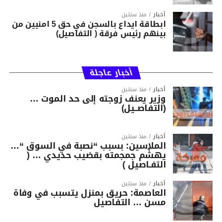
أخبار
منذ سنتين
ابطاقة ايداع بالسجن في حق 5 امنيين من
بينهم رئيس فرقة ( التفاصيل)
أخبار عاجلة
أخبار
منذ سنتين
وزير يعنف زوجته إلى حد الموت …
(التفاصــيل)
أخبار
منذ سنتين
الملاسين: بسبب “نصبة في السوق “…
يهشّم جمجمته بقضيب حديدي … (
التفـاصيل )
أخبار
منذ سنتين
العاصمة: حريق بمنزل يتسبب في وفاة
مسن … التفاصيل