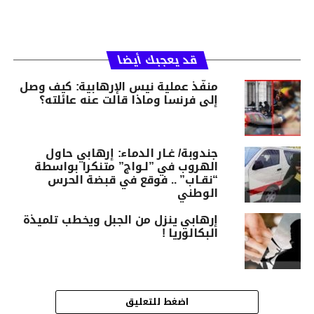
قد يعجبك أيضا
منفّذ عملية نيس الإرهابية: كيف وصل
إلى فرنسا وماذا قالت عنه عائلته؟ ‎
جندوبة/ غـار الدماء: إرهابي حاول
الهروب في ”لـواج” متنكرا بواسطة
“نقـاب” .. فوقع في قبضة الحرس
الوطني
إرهابي ينزل من الجبل ويخطب تلميذة
البكالوريا !
اضغط للتعليق