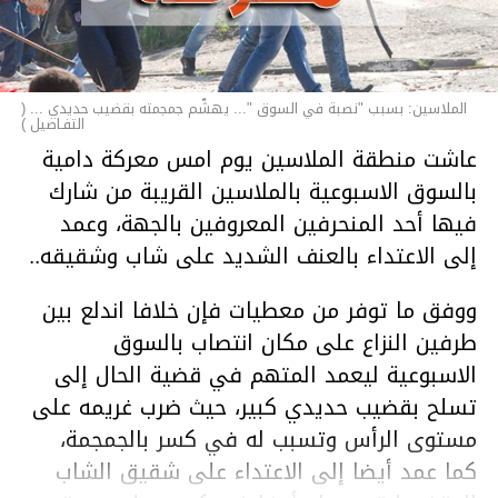
الملاسين: بسبب "نصبة في السوق "... يهشّم جمجمته بقضيب حديدي ... (
التفـاصيل )
عاشت منطقة الملاسين يوم امس معركة دامية
بالسوق الاسبوعية بالملاسين القريبة من شارك
فيها أحد المنحرفين المعروفين بالجهة، وعمد
إلى الاعتداء بالعنف الشديد على شاب وشقيقه..
ووفق ما توفر من معطيات فإن خلافا اندلع بين
طرفين النزاع على مكان انتصاب بالسوق
الاسبوعية ليعمد المتهم في قضية الحال إلى
تسلح بقضيب حديدي كبير، حيث ضرب غريمه على
مستوى الرأس وتسبب له في كسر بالجمجمة،
كما عمد أيضا إلى الاعتداء على شقيق الشاب