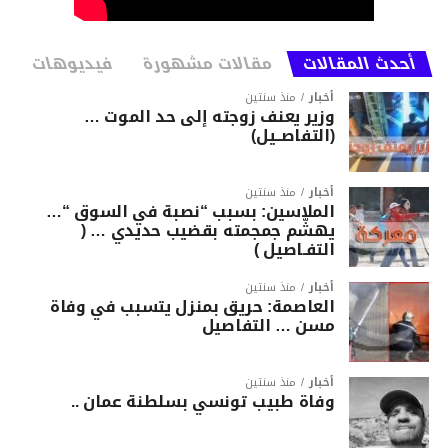
أحدث المقالات
مقالات مشهورة
فيديوهات
أخبار
منذ سنتين
وزير يعنف زوجته إلى حد الموت …
(التفاصــيل)
أخبار
منذ سنتين
الملاسين: بسبب “نصبة في السوق “…
يهشّم جمجمته بقضيب حديدي … (
التفـاصيل )
أخبار
منذ سنتين
العاصمة: حريق بمنزل يتسبب في وفاة
مسن … التفاصيل
أخبار
منذ سنتين
وفاة طبيب تونسي بسلطنة عمان ..