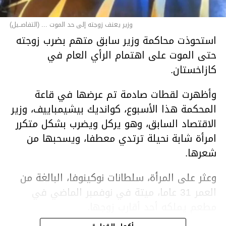
وزير يعنف زوجته إلى حد الموت ... (التفاصــيل)
استحوذت محاكمة وزير سابق متهم بضرب زوجته
حتى الموت على اهتمام الرأي العام في
كازاخستان.
وأظهرت لقطات صادمة تم عرضها في قاعة
المحكمة هذا الأسبوع، كوانديك بيشيمباييف، وزير
الاقتصاد السابق، وهو يركل ويضرب بشكل متكرر
امرأة شابة نحيلة ترتدي معطفا، ويسحبها من
شعرها.
وعثر على المرأة، سلطانات نوكينوفا، البالغة من
العمر 31 عاما، ميتة في نوفمبر الماضي في
مطعم يملكه أحد أقارب زوجها.