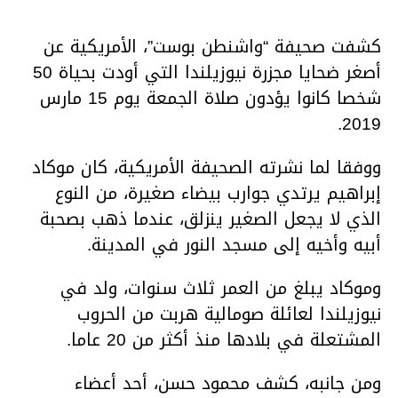
كشفت صحيفة “واشنطن بوست”، الأمريكية عن
أصغر ضحايا مجزرة نيوزيلندا التي أودت بحياة 50
شخصا كانوا يؤدون صلاة الجمعة يوم 15 مارس
2019.
ووفقا لما نشرته الصحيفة الأمريكية، كان موكاد
إبراهيم يرتدي جوارب بيضاء صغيرة، من النوع
الذي لا يجعل الصغير ينزلق، عندما ذهب بصحبة
أبيه وأخيه إلى مسجد النور في المدينة.
وموكاد يبلغ من العمر ثلاث سنوات، ولد في
نيوزيلندا لعائلة صومالية هربت من الحروب
المشتعلة في بلادها منذ أكثر من 20 عاما.
ومن جانبه، كشف محمود حسن، أحد أعضاء