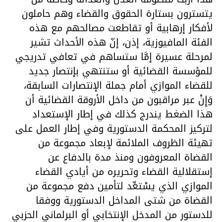
يتسترون بستارة الحقوق والقضاء وهم حاملون
لأفكار إرهابية أو تقاطعت مصالحهم مع هذه
الفئة المافيوزية، إذن، إنّ هذه الأحداث تشير
لمرحلة عسيرة إمَّا ستساهم في تعافي تدريجي
للمؤسسة القضائية أو ستنتهي بإنتصار جديد
للقضاء الموازي أمام جملة الإنتصارات السابقة،
وَإِنْ عبر مراقبون من داخل الأروقة القضائية أن
هذا الضغط يندرج كذلك في إطار الإستعداد
لتركيز المحكمة الدستورية وفي إطار العمل على
تهيئة الظروف الملائمة لإبعاد مجموعة من
القضاة المعروفون ومنذ مدة بالدفاع عن
إستقلالية القضاء وتحريره من أيادي القضاء
الموازي الذي يسْتعِّد لتأمين دفع مجموعة من
القضاة من شتى المداخل الدستورية ووفقا
للدستور من المدخل الإنتخابي أو البرلماني الحزبي