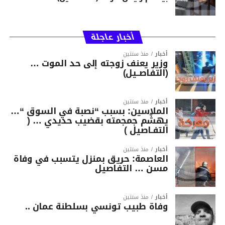
أخبار عاجلة
أخبار
منذ سنتين
وزير يعنف زوجته إلى حد الموت …
(التفاصــيل)
أخبار
منذ سنتين
الملاسين: بسبب “نصبة في السوق “…
يهشّم جمجمته بقضيب حديدي … (
التفـاصيل )
أخبار
منذ سنتين
العاصمة: حريق بمنزل يتسبب في وفاة
مسن … التفاصيل
أخبار
منذ سنتين
وفاة طبيب تونسي بسلطنة عمان ..