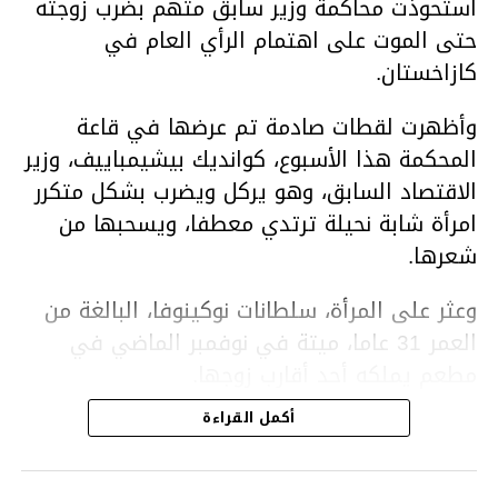
استحوذت محاكمة وزير سابق متهم بضرب زوجته
حتى الموت على اهتمام الرأي العام في
كازاخستان.
وأظهرت لقطات صادمة تم عرضها في قاعة
المحكمة هذا الأسبوع، كوانديك بيشيمباييف، وزير
الاقتصاد السابق، وهو يركل ويضرب بشكل متكرر
امرأة شابة نحيلة ترتدي معطفا، ويسحبها من
شعرها.
وعثر على المرأة، سلطانات نوكينوفا، البالغة من
العمر 31 عاما، ميتة في نوفمبر الماضي في
مطعم يملكه أحد أقارب زوجها.
أكمل القراءة
ووفقا لتقرير الطبيب الشرعي، توفيت نوكينوفا
متأثرة بصدمة في الدماغ، وكانت إحدى عظام
أنفها مكسورة وكانت هناك كدمات متعددة على