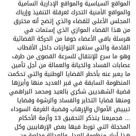
المواقع السياسية والمواقع الإدارية السامية
والمواقع الأمنية التحرك لعرقلة التنفيذ وإرباك
المجلس الأعلى للقضاء والذي إتضح أنه مخترق
من هذا القضاء الموازي الذي إستمات في
هرسلة باقي الأعضاء خوفا من الحركة القضائية
القادمة والتي ستغير التوازنات داخل الأقطاب
وهو ما سرع للإنتقال للسرعة القصوى من طرف
عصابات الفساد والخيانة والعمالة من أجل تأمين
ما يعبر عنه بأخطر القضايا الوطنية والتي تحكمت
المنظومة السابقة في قبر العديد منها وأبرزها
قضية الشهديين شكري بالعيد ومحمد البراهمي
ومنها قضايا التخابر والفساد والرشوة وقضايا
تبييض الأموال والإرهاب وقضية الغرفة السوداء
… فجميعنا يتذكر التحقيق 13 وأزمة الأحكام
المخجلة التي تورط فيها بعض الإرهابيين وكل
هذا أربك منظومة العدل والعدالة وخاصة من