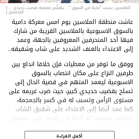
الملاسين: بسبب "نصبة في السوق "... يهشّم جمجمته بقضيب حديدي ... (
التفـاصيل )
عاشت منطقة الملاسين يوم امس معركة دامية
بالسوق الاسبوعية بالملاسين القريبة من شارك
فيها أحد المنحرفين المعروفين بالجهة، وعمد
إلى الاعتداء بالعنف الشديد على شاب وشقيقه..
ووفق ما توفر من معطيات فإن خلافا اندلع بين
طرفين النزاع على مكان انتصاب بالسوق
الاسبوعية ليعمد المتهم في قضية الحال إلى
تسلح بقضيب حديدي كبير، حيث ضرب غريمه على
مستوى الرأس وتسبب له في كسر بالجمجمة،
كما عمد أيضا إلى الاعتداء على شقيق الشاب
المتضرر ليتسبب له أيضا في كسور على مستوى
السابق واليد.
هذا وقد تمكن أعوان مركز الأمن الوطني بحي
أكمل القراءة