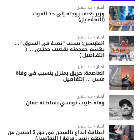
أخبار
منذ سنتين
وزير يعنف زوجته إلى حد الموت …
(التفاصــيل)
أخبار
منذ سنتين
الملاسين: بسبب “نصبة في السوق “…
يهشّم جمجمته بقضيب حديدي … (
التفـاصيل )
أخبار
منذ سنتين
العاصمة: حريق بمنزل يتسبب في وفاة
مسن … التفاصيل
أخبار
منذ سنتين
وفاة طبيب تونسي بسلطنة عمان ..
أخبار
منذ سنتين
ابطاقة ايداع بالسجن في حق 5 امنيين من
بينهم رئيس فرقة ( التفاصيل)