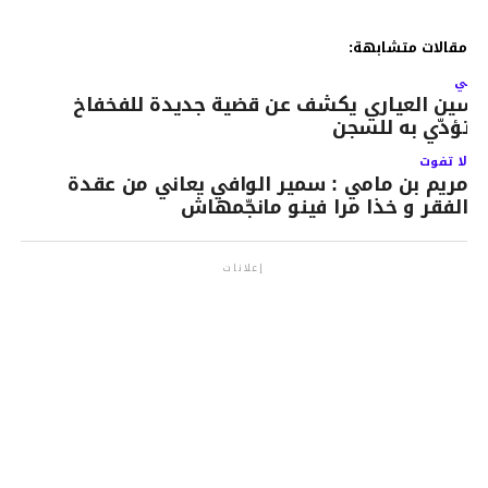
مقالات متشابهة:
لتالي
اسين العياري يكشف عن قضية جديدة للفخفاخ
تؤدّي به للسجن
لا تفوت
مريم بن مامي : سمير الوافي يعاني من عقدة
الفقر و خذا مرا فينو مانجّمهاش
إعلانات