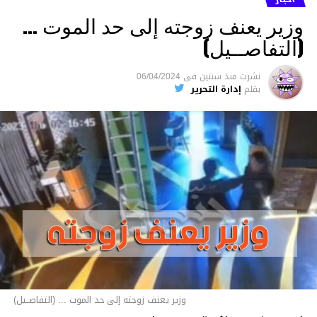
وزير يعنف زوجته إلى حد الموت …
(التفاصــيل)
نشرت
منذ سنتين
فى
06/04/2024
بقلم
إدارة التحرير
وزير يعنف زوجته إلى حد الموت ... (التفاصــيل)