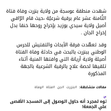
شهدت منطقة عوسجة من ولاية بنزرت وفاة فتاة
الثٌامنة عشر عام برقية شرعيٌة ،حيث قام الرٌاقي
أصيل ولاية سيدي بوزيد بإخراج روحها خنقا بدل
إخراج الجان .
وقد تعهّدت فرقة الأبحاث والتفتيش للحرس
الوطني ببنزرت بالبحث في حادثة وفاة الفتاة
أصيلة ولاية أريانة التي وافتها المنية أثناء
تلقيها لحصة علاج بالرقية الشرعية بالجهة
المذكورة
مقالات متشابهة:
بنزرت
جن
فتاة
وفاة
لتالي
تلوه لمجرد أنه حاول الوصول إلى المسجد الأقصى
يصلي الجمعة!