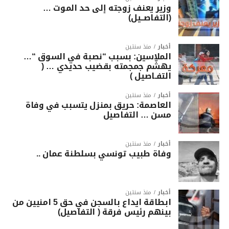
وزير يعنف زوجته إلى حد الموت …
(التفاصــيل)
أخبار
منذ سنتين
الملاسين: بسبب “نصبة في السوق “…
يهشّم جمجمته بقضيب حديدي … (
التفـاصيل )
أخبار
منذ سنتين
العاصمة: حريق بمنزل يتسبب في وفاة
مسن … التفاصيل
أخبار
منذ سنتين
وفاة طبيب تونسي بسلطنة عمان ..
أخبار
منذ سنتين
ابطاقة ايداع بالسجن في حق 5 امنيين من
بينهم رئيس فرقة ( التفاصيل)