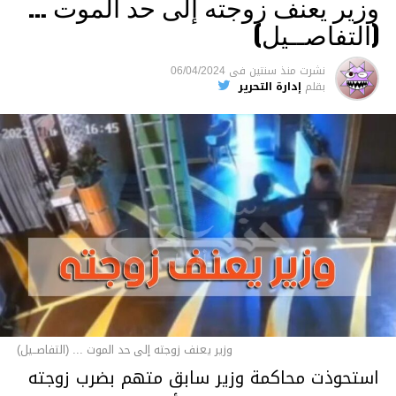
وزير يعنف زوجته إلى حد الموت …
(التفاصــيل)
نشرت
منذ سنتين
فى
06/04/2024
بقلم
إدارة التحرير
وزير يعنف زوجته إلى حد الموت ... (التفاصــيل)
استحوذت محاكمة وزير سابق متهم بضرب زوجته