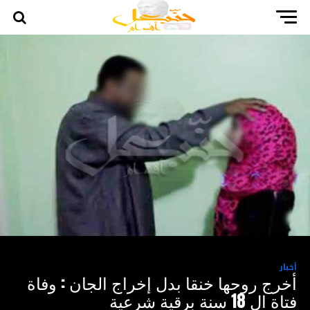
أخبار
أخرج روحها خنقا بدل إخراج الجان : وفاة
فتاة ال 18 سنة برقية شرعية