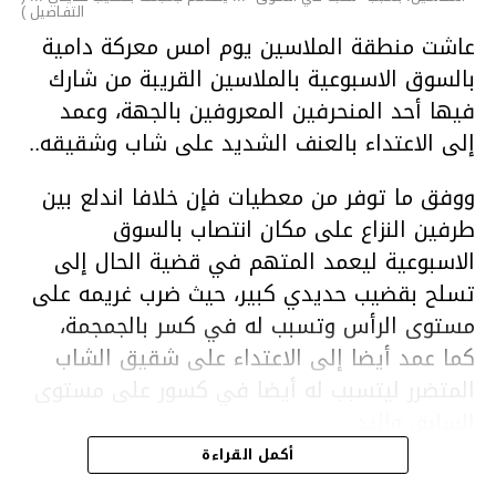
التفـاصيل )
عاشت منطقة الملاسين يوم امس معركة دامية
بالسوق الاسبوعية بالملاسين القريبة من شارك
فيها أحد المنحرفين المعروفين بالجهة، وعمد
إلى الاعتداء بالعنف الشديد على شاب وشقيقه..
ووفق ما توفر من معطيات فإن خلافا اندلع بين
طرفين النزاع على مكان انتصاب بالسوق
الاسبوعية ليعمد المتهم في قضية الحال إلى
تسلح بقضيب حديدي كبير، حيث ضرب غريمه على
مستوى الرأس وتسبب له في كسر بالجمجمة،
كما عمد أيضا إلى الاعتداء على شقيق الشاب
المتضرر ليتسبب له أيضا في كسور على مستوى
السابق واليد.
هذا وقد تمكن أعوان مركز الأمن الوطني بحي
أكمل القراءة
هلال في توقيت قياسي من محاصرة المشتبه به