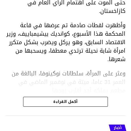
حتى الموت على اهتمام الرأي العام في
كازاخستان.
وأظهرت لقطات صادمة تم عرضها في قاعة
المحكمة هذا الأسبوع، كوانديك بيشيمباييف، وزير
الاقتصاد السابق، وهو يركل ويضرب بشكل متكرر
امرأة شابة نحيلة ترتدي معطفا، ويسحبها من
شعرها.
وعثر على المرأة، سلطانات نوكينوفا، البالغة من
العمر 31 عاما، ميتة في نوفمبر الماضي في
مطعم يملكه أحد أقارب زوجها.
أكمل القراءة
ووفقا لتقرير الطبيب الشرعي، توفيت نوكينوفا
متأثرة بصدمة في الدماغ، وكانت إحدى عظام
أنفها مكسورة وكانت هناك كدمات متعددة على
أخبار
وجهها ورأسها وذراعيها ويديها.