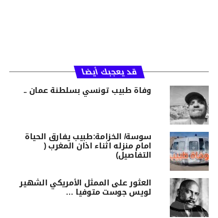
قد يعجبك أيضا
وفاة طبيب تونسي بسلطنة عمان ..
سوسة/ الخزامة:طبيب يفارق الحياة
امام منزله اثناء اذان المغرب (
التفاصيل)
العثور على الممثل الأمريكي الشهير
لويس جوست متوفيا …