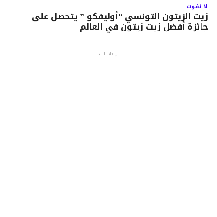
لا تفوت
زيت الزيتون التونسي “أوليفكو ” يتحصل على
جائزة أفضل زيت زيتون في العالم
إعلانات