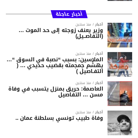
أخبار عاجلة
أخبار
منذ سنتين
وزير يعنف زوجته إلى حد الموت …
(التفاصــيل)
أخبار
منذ سنتين
الملاسين: بسبب “نصبة في السوق “…
يهشّم جمجمته بقضيب حديدي … (
التفـاصيل )
أخبار
منذ سنتين
العاصمة: حريق بمنزل يتسبب في وفاة
مسن … التفاصيل
أخبار
منذ سنتين
وفاة طبيب تونسي بسلطنة عمان ..