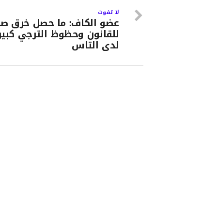
لا تفوت
عضو الكاف: ما حصل خرق صا
للقانون وحظوظ الترجي كبير
لدى التاس