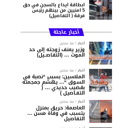
ابطاقة ايداع بالسجن في حق
5 امنيين من بينهم رئيس
فرقة ( التفاصيل)
أخبار عاجلة
أخبار
منذ سنتين
وزير يعنف زوجته إلى حد
الموت … (التفاصــيل)
أخبار
منذ سنتين
الملاسين: بسبب “نصبة في
السوق “… يهشّم جمجمته
بقضيب حديدي … (
التفـاصيل )
أخبار
منذ سنتين
العاصمة: حريق بمنزل
يتسبب في وفاة مسن …
التفاصيل