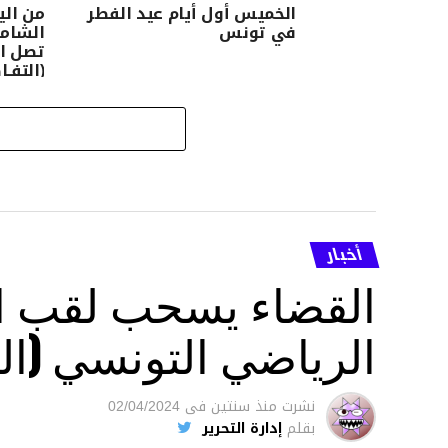
الخميس أول أيام عيد الفطر
من الي
في تونس
الشام
(التفـا
أخبار
القضاء يسحب لقب ال
الرياضي التونسي (ال
نشرت
منذ سنتين
فى
02/04/2024
بقلم
إدارة التحرير