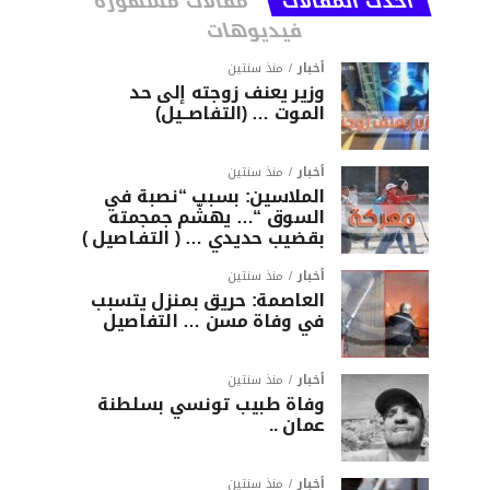
أحدث المقالات
مقالات مشهورة
فيديوهات
أخبار
منذ سنتين
وزير يعنف زوجته إلى حد
الموت … (التفاصــيل)
أخبار
منذ سنتين
الملاسين: بسبب “نصبة في
السوق “… يهشّم جمجمته
بقضيب حديدي … ( التفـاصيل )
أخبار
منذ سنتين
العاصمة: حريق بمنزل يتسبب
في وفاة مسن … التفاصيل
أخبار
منذ سنتين
وفاة طبيب تونسي بسلطنة
عمان ..
أخبار
منذ سنتين