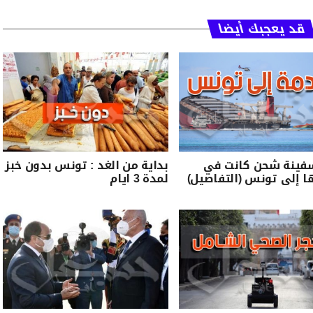
قد يعجبك أيضا
فينة شحن كانت في
بداية من الغد : تونس بدون خبز
 إلى تونس (التفاصيل)
لمدة 3 ايام