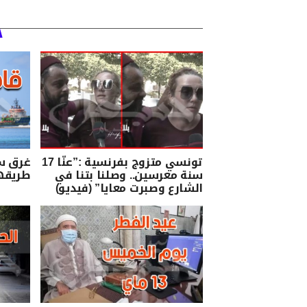
تونسي متزوج بفرنسية :”عنّا 17
غرق س
سنة معرسين.. وصلنا بتنا في
طريقها
الشارع وصبرت معايا” (فيديو)