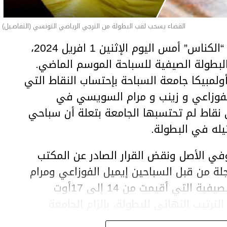
القضاء يسحب لقب البطولة من الترجي الرياضي التونسي (التفاصـيل)
قررت الهيئة الوطنية للتحكيم الرياضي “الكناس” أمس اليوم الإثنين 1 افريل 2024،
لبطولة الصيفية للسباحة الموسم الماضي.
لمبيكا جامعة السباحة بإحتساب النقاط التي
لفوزاعي و زينب و مرام السويسي في
نقاط لم تحتسبها الجامعة بتعلة أن سباحي
يله في البطولة.
ي الأصل ونقض القرار الصادر عن المكتب
لة من قبل السباحين إيميل الفوزاعي ومرام
وزينب السويسي في نطاق البطولة الصيفية التي أقيمت من 14 إلى 17أوت
رتيب النهائي للبطولة، بإلزام الجامعة
جل أقصاه خمسة عشر يوما، وبالتالي سحب