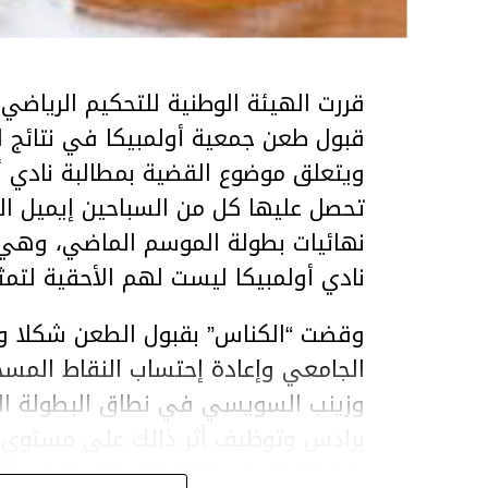
قبول طعن جمعية أولمبيكا في نتائج ا
ويتعلق موضوع القضية بمطالبة نادي أو
تحصل عليها كل من السباحين إيميل ا
نهائيات بطولة الموسم الماضي، وهي 
نادي أولمبيكا ليست لهم الأحقية لتمث
وقضت “الكناس” بقبول الطعن شكلا وف
الجامعي وإعادة إحتساب النقاط المسج
برادس وتوظيف أثر ذالك على مستوى الت
بإعادة إحتساب النقاط المذكورة في أ