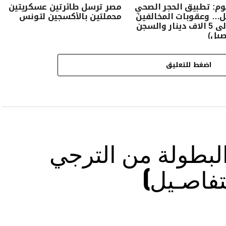
وم: تطبيق الحجر الصحي
مصر ترسل طائرتين عسكريتين
ل… وعقوبات المخالفين
محملتين بالأكسجين لتونس
تصل الى 5 الاف دينار والسجن
صيل)
اضغط للتعليق
بطولة من الترجي
تفاصـيل)