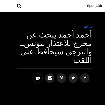
بقلم القراء
رياضة
أحمد أحمد يبحث عن
مخرج للاعتذار لتونس..
والترجي سيحافظ على
اللقب