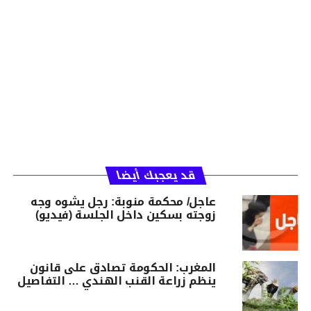
قد يعجبك أيضا
عاجل/ محكمة منوبة: رجل يشوه وجه
زوجته بسكين داخل الجلسة (فيديو)
المغرب: الحكومة تصادق على قانون
ينظم زراعة القنب الهندي … التفاصيل