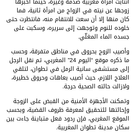
انتابت امرأة مغربية صدمة وغيرة، حينما أخبرها
زوجها عن نيته في الزواج من امرأة ثانية، فما
كان منها إلا أن سعت للانتقام منه، فانتظرت حتى
خلوده للنوم وتوجهت إلى سريره، وسكبت على
جسده الماء المغلّي.
وأصيب الزوج بحروق في مناطق متفرقة، وحسب
ما ذكره موقع “اليوم 24” المغربي، تم نقل الرجل
إلى مستشفى سانية الرمل في تطوان، لتلقي
العلاج اللازم، حيث أصيب بعاهات وحروق خطيرة،
ولازالت حالته الصحية حرجة.
وتمكنت الأجهزة الأمنية من القبض على الزوجة
وإحالتها للتحقيق لمعرفة ظروف القضية، وبحسب
الموقع المغربي، فإن ردود فعل متباينة جاءت بين
سكان مدينة تطوان المغربية.