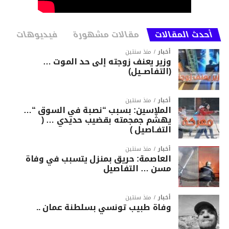
أحدث المقالات
مقالات مشهورة
فيديوهات
أخبار
منذ سنتين
وزير يعنف زوجته إلى حد الموت …
(التفاصــيل)
أخبار
منذ سنتين
الملاسين: بسبب “نصبة في السوق “…
يهشّم جمجمته بقضيب حديدي … (
التفـاصيل )
أخبار
منذ سنتين
العاصمة: حريق بمنزل يتسبب في وفاة
مسن … التفاصيل
أخبار
منذ سنتين
وفاة طبيب تونسي بسلطنة عمان ..