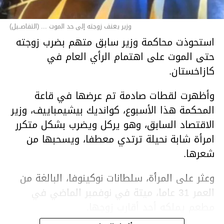
وزير يعنف زوجته إلى حد الموت ... (التفاصــيل)
استحوذت محاكمة وزير سابق متهم بضرب زوجته
حتى الموت على اهتمام الرأي العام في
كازاخستان.
وأظهرت لقطات صادمة تم عرضها في قاعة
المحكمة هذا الأسبوع، كوانديك بيشيمباييف، وزير
الاقتصاد السابق، وهو يركل ويضرب بشكل متكرر
امرأة شابة نحيلة ترتدي معطفا، ويسحبها من
شعرها.
وعثر على المرأة، سلطانات نوكينوفا، البالغة من
العمر 31 عاما، ميتة في نوفمبر الماضي في
مطعم يملكه أحد أقارب زوجها.