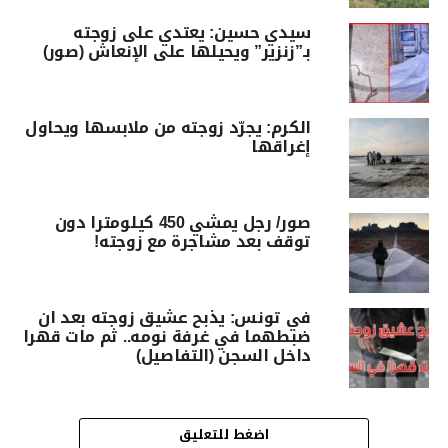
سيدي حسين: يعتدي على زوجته
بـ”زنزير” ويحيلها على الإنعاش (صور)
الكرم: يجرّد زوجته من ملابسها ويحاول
إغراقها
صور/ رجل يمشي 450 كيلومترا دون
توقف بعد مشاجرة مع زوجته!
في تونس: يذبح عشيق زوجته بعد ان
ضبطهما في غرفة نومه.. ثم مات قهرا
داخل السجن (التفاصيل)
اضغط للتعليق