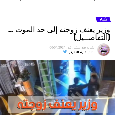
أخبار
وزير يعنف زوجته إلى حد الموت …
(التفاصــيل)
نشرت
منذ سنتين
فى
06/04/2024
بقلم
إدارة التحرير