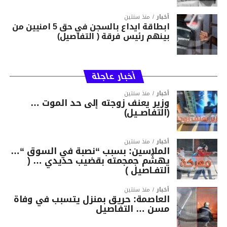
أخبار
منذ سنتين
ابطاقة ايداع بالسجن في حق 5 امنيين من
بينهم رئيس فرقة ( التفاصيل)
أخبار عاجلة
أخبار
منذ سنتين
وزير يعنف زوجته إلى حد الموت …
(التفاصــيل)
أخبار
منذ سنتين
الملاسين: بسبب “نصبة في السوق “…
يهشّم جمجمته بقضيب حديدي … (
التفـاصيل )
أخبار
منذ سنتين
العاصمة: حريق بمنزل يتسبب في وفاة
مسن … التفاصيل