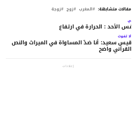
مقالات متشابهة:
المغرب
زوج
زوجة
لتالي
قس الأحد : الحرارة في ارتفاع
لا تفوت
قيس سعيد: أنا ضدّ المساواة في الميراث والنص
القرآني واضح
إعلانات