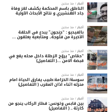
أخبار
منذ سنتين
الناطق باسم المحكمة يكشف لغز وفاة
جاد الهنشيري و نتائج الأبحاث الأولية
أخبار
منذ سنتين
بالفيديو : “جنجون” يبدع في الحلقة
الأخيرة من فلّوجة.. ومتابعيه يعلقون …
أخبار
منذ سنتين
“حمّاص” يروّج الزطلة داخل محله يقع في
قبضة الامن …( التفاصيل)
أخبار
منذ سنتين
سوسة/ الخزامة:طبيب يفارق الحياة امام
منزله اثناء اذان المغرب ( التفاصيل)
أخبار
منذ سنتين
بين قابس وتونس: قطار الركاب ينجو من
كارثة .. ( التفاصيل)