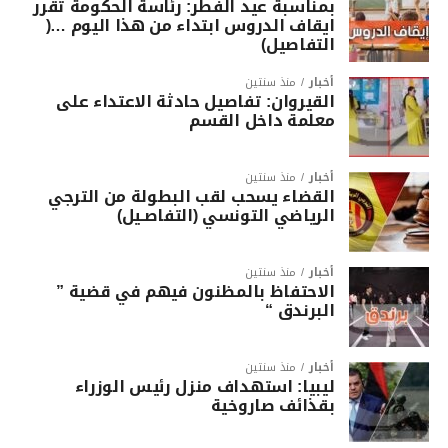
بمناسبة عيد الفطر: رئاسة الحكومة تقرر
ايقاف الدروس ابتداء من هذا اليوم …(
التفاصيل)
أخبار
منذ سنتين
القيروان: تفاصيل حادثة الاعتداء على
معلمة داخل القسم
أخبار
منذ سنتين
القضاء يسحب لقب البطولة من الترجي
الرياضي التونسي (التفاصـيل)
أخبار
منذ سنتين
الاحتفاظ بالمظنون فيهم في قضية ”
البرندق “
أخبار
منذ سنتين
ليبيا: استهداف منزل رئيس الوزراء
بقذائف صاروخية