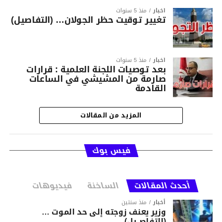
أخبار
منذ 5 سنوات
تغيير توقيت حظر الجولان… (التفاصيل)
أخبار
منذ 5 سنوات
بعد توصيات اللجنة العلمية : قرارات
صارمة من المشيشي في الساعات
القادمة
المزيد من المقالات
فيس بوك
أحدث المقالات
الساخنة
فيديوهات
أخبار
منذ سنتين
وزير يعنف زوجته إلى حد الموت …
(التفاصــيل)