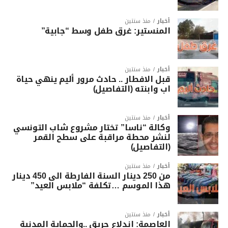
أخبار
منذ سنتين
المنستير: غرق طفل وسط “جابية”
أخبار
منذ سنتين
قبل الافطار .. حادث مرور أليم ينهي حياة
اب وابنته (التفاصيل)
أخبار
منذ سنتين
وكالة “ناسا” تختار مشروع شاب التونسي
لنشر محطة مراقبة على سطح القمر
(التفاصيل)
أخبار
منذ سنتين
من 250 دينار السنة الفارطة الى 450 دينار
هذا الموسم …تكلفة “ملابس العيد”
أخبار
منذ سنتين
العاصمة: اندلاع حريق ..والحماية المدنية