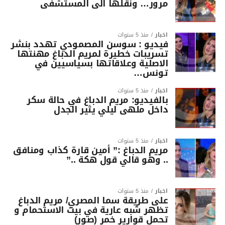
مرور… ونقلها الى المستشفى
أخبار
منذ 5 سنوات
فيديو : سوسن المصمودي تهدد بنشر
تسريبات خطيرة لمريم الدباغ مهنتها
الاصلية وعلاقاتها بسياسيين في
تونس…
أخبار
منذ 5 سنوات
بالفيديو: مريم الدباغ في حالة سكر
داخل ملهى ليلي يثير الجدل
أخبار
منذ 5 سنوات
مريم الدباغ :” أمين قارة كذاب ومنافق
.. وهو قالي قول هكة ..”
أخبار
منذ 5 سنوات
على طريقة سما المصري/ مريم الدباغ
تظهر شبه عارية في بيت الاستحمام و
تحمل قوارير خمر (صور)