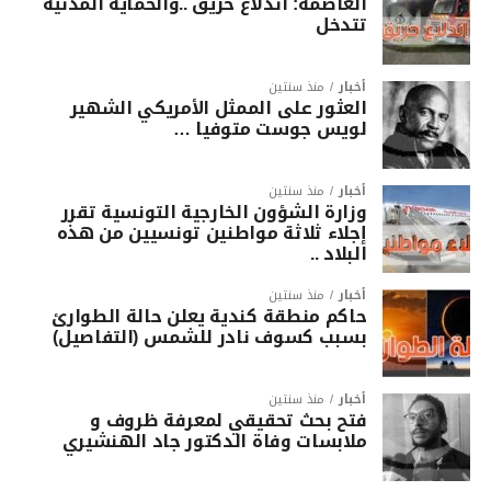
العاصمة: اندلاع حريق ..والحماية المدنية
تتدخل
أخبار
منذ سنتين
العثور على الممثل الأمريكي الشهير
لويس جوست متوفيا …
أخبار
منذ سنتين
وزارة الشؤون الخارجية التونسية تقرر
إجلاء ثلاثة مواطنين تونسيين من هذه
البلاد ..
أخبار
منذ سنتين
حاكم منطقة كندية يعلن حالة الطوارئ
بسبب كسوف نادر للشمس (التفاصيل)
أخبار
منذ سنتين
فتح بحث تحقيقي لمعرفة ظروف و
ملابسات وفاة الدكتور جاد الهنشيري