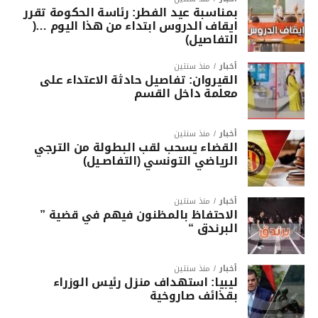
بمناسبة عيد الفطر: رئاسة الحكومة تقرر
ايقاف الدروس ابتداء من هذا اليوم …(
التفاصيل)
أخبار
منذ سنتين
القيروان: تفاصيل حادثة الاعتداء على
معلمة داخل القسم
أخبار
منذ سنتين
القضاء يسحب لقب البطولة من الترجي
الرياضي التونسي (التفاصـيل)
أخبار
منذ سنتين
الاحتفاظ بالمظنون فيهم في قضية ”
البرندق “
أخبار
منذ سنتين
ليبيا: استهداف منزل رئيس الوزراء
بقذائف صاروخية