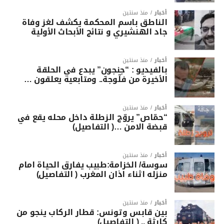
أخبار
منذ سنتين
الناطق باسم المحكمة يكشف لغز وفاة
جاد الهنشيري و نتائج الأبحاث الأولية
أخبار
منذ سنتين
بالفيديو : “جنجون” يبدع في الحلقة
الأخيرة من فلّوجة.. ومتابعيه يعلقون …
أخبار
منذ سنتين
“حمّاص” يروّج الزطلة داخل محله يقع في
قبضة الامن …( التفاصيل)
أخبار
منذ سنتين
سوسة/ الخزامة:طبيب يفارق الحياة امام
منزله اثناء اذان المغرب ( التفاصيل)
أخبار
منذ سنتين
بين قابس وتونس: قطار الركاب ينجو من
كارثة .. ( التفاصيل)