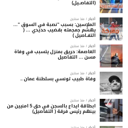
(التفاصــيل)
أخبار
منذ سنتين
الملاسين: بسبب “نصبة في السوق “…
يهشّم جمجمته بقضيب حديدي … (
التفـاصيل )
أخبار
منذ سنتين
العاصمة: حريق بمنزل يتسبب في وفاة
مسن … التفاصيل
أخبار
منذ سنتين
وفاة طبيب تونسي بسلطنة عمان ..
أخبار
منذ سنتين
ابطاقة ايداع بالسجن في حق 5 امنيين من
بينهم رئيس فرقة ( التفاصيل)
أخبار
منذ سنتين