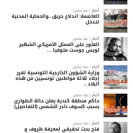
أخبار
منذ سنتين
العاصمة: اندلاع حريق ..والحماية المدنية
تتدخل
أخبار
منذ سنتين
العثور على الممثل الأمريكي الشهير
لويس جوست متوفيا …
أخبار
منذ سنتين
وزارة الشؤون الخارجية التونسية تقرر
إجلاء ثلاثة مواطنين تونسيين من هذه
البلاد ..
أخبار
منذ سنتين
حاكم منطقة كندية يعلن حالة الطوارئ
بسبب كسوف نادر للشمس (التفاصيل)
أخبار
منذ سنتين
فتح بحث تحقيقي لمعرفة ظروف و