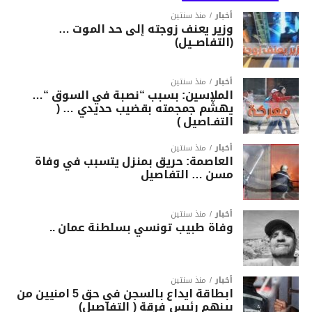
أخبار
منذ سنتين
وزير يعنف زوجته إلى حد الموت …
(التفاصــيل)
أخبار
منذ سنتين
الملاسين: بسبب “نصبة في السوق “…
يهشّم جمجمته بقضيب حديدي … (
التفـاصيل )
أخبار
منذ سنتين
العاصمة: حريق بمنزل يتسبب في وفاة
مسن … التفاصيل
أخبار
منذ سنتين
وفاة طبيب تونسي بسلطنة عمان ..
أخبار
منذ سنتين
ابطاقة ايداع بالسجن في حق 5 امنيين من
بينهم رئيس فرقة ( التفاصيل)