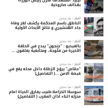
ليبيا: استهداف منزل رئيس الوزراء
بقذائف صاروخية
أخبار
منذ سنتين
الناطق باسم المحكمة يكشف لغز وفاة
جاد الهنشيري و نتائج الأبحاث الأولية
أخبار
منذ سنتين
بالفيديو : “جنجون” يبدع في الحلقة
الأخيرة من فلّوجة.. ومتابعيه يعلقون …
أخبار
منذ سنتين
“حمّاص” يروّج الزطلة داخل محله يقع في
قبضة الامن …( التفاصيل)
أخبار
منذ سنتين
سوسة/ الخزامة:طبيب يفارق الحياة امام
منزله اثناء اذان المغرب ( التفاصيل)