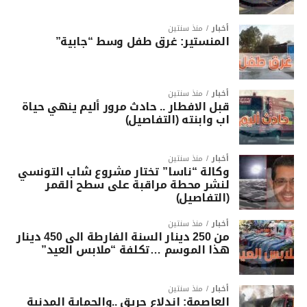
أخبار
منذ سنتين
المنستير: غرق طفل وسط “جابية”
أخبار
منذ سنتين
قبل الافطار .. حادث مرور أليم ينهي حياة
اب وابنته (التفاصيل)
أخبار
منذ سنتين
وكالة “ناسا” تختار مشروع شاب التونسي
لنشر محطة مراقبة على سطح القمر
(التفاصيل)
أخبار
منذ سنتين
من 250 دينار السنة الفارطة الى 450 دينار
هذا الموسم …تكلفة “ملابس العيد”
أخبار
منذ سنتين
العاصمة: اندلاع حريق ..والحماية المدنية