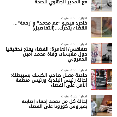
مع المدير الجهوي للصحة
أخبار
منذ 6 سنوات
خاص: فيديو “عم محمد” و”رحمة”…
القضاء يتحرك…(التفاصيل)
أخبار
منذ 6 سنوات
صفاقس/ العامرة: القضاء يفتح تحقيقيا
حول ملابسات وفاة محمد أمين
الحمروني
أخبار
منذ 6 سنوات
حادثة مقتل صاحب الكشك بسبيطلة:
إحالة رئيس البلدية ورئيس منطقة
الأمن على القضاء
أخبار
منذ 6 سنوات
إحالة كل من تعمد إخفاء إصابته
بفيروس كورونا على القضاء