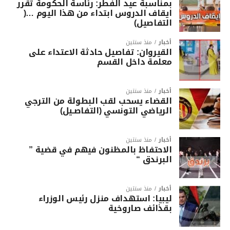
بمناسبة عيد الفطر: رئاسة الحكومة تقرر
ايقاف الدروس ابتداء من هذا اليوم …(
التفاصيل)
أخبار
منذ سنتين
القيروان: تفاصيل حادثة الاعتداء على
معلمة داخل القسم
أخبار
منذ سنتين
القضاء يسحب لقب البطولة من الترجي
الرياضي التونسي (التفاصـيل)
أخبار
منذ سنتين
الاحتفاظ بالمظنون فيهم في قضية ”
البرندق “
أخبار
منذ سنتين
ليبيا: استهداف منزل رئيس الوزراء
بقذائف صاروخية