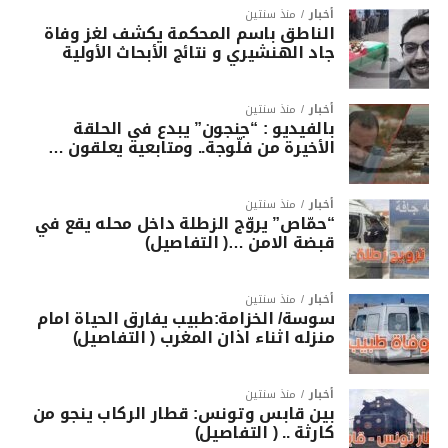
أخبار
منذ سنتين
الناطق باسم المحكمة يكشف لغز وفاة
جاد الهنشيري و نتائج الأبحاث الأولية
أخبار
منذ سنتين
بالفيديو : “جنجون” يبدع في الحلقة
الأخيرة من فلّوجة.. ومتابعيه يعلقون …
أخبار
منذ سنتين
“حمّاص” يروّج الزطلة داخل محله يقع في
قبضة الامن …( التفاصيل)
أخبار
منذ سنتين
سوسة/ الخزامة:طبيب يفارق الحياة امام
منزله اثناء اذان المغرب ( التفاصيل)
أخبار
منذ سنتين
بين قابس وتونس: قطار الركاب ينجو من
كارثة .. ( التفاصيل)