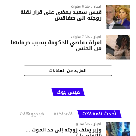
أخبار
منذ 6 سنوات
قيس سعيد يمضي على قرار نقلة
زوجته الى صفاقس
أخبار
منذ 7 سنوات
امراة تقاضي الحكومة بسبب حرمانها
من الجنس‎
المزيد من المقالات
فيس بوك
أحدث المقالات
الساخنة
فيديوهات
أخبار
منذ سنتين
وزير يعنف زوجته إلى حد الموت …
(التفاصــيل)